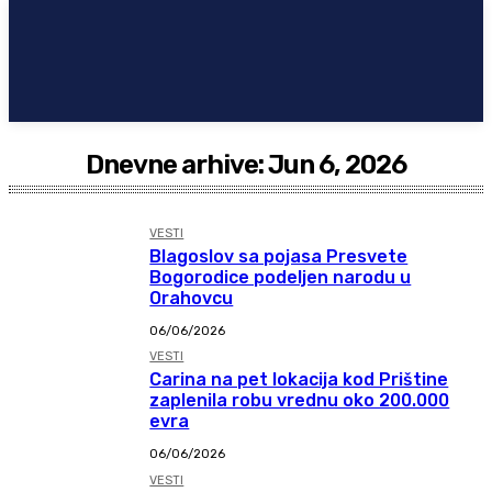
Dnevne arhive: Jun 6, 2026
VESTI
Blagoslov sa pojasa Presvete
Bogorodice podeljen narodu u
Orahovcu
06/06/2026
VESTI
Carina na pet lokacija kod Prištine
zaplenila robu vrednu oko 200.000
evra
06/06/2026
VESTI