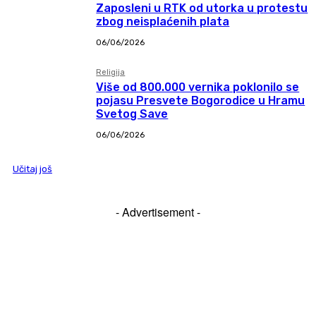
Zaposleni u RTK od utorka u protestu
zbog neisplaćenih plata
06/06/2026
Religija
Više od 800.000 vernika poklonilo se
pojasu Presvete Bogorodice u Hramu
Svetog Save
06/06/2026
Učitaj još
- Advertisement -