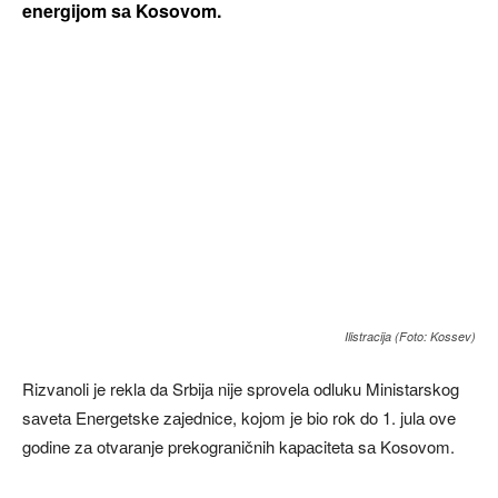
energijom sа Kosovom.
Ilistracija (Foto: Kossev)
Rizvanoli je rekla da Srbija nije sprovelа odluku Ministаrskog
sаvetа Energetske zаjednice, kojom je bio rok do 1. julа ove
godine zа otvаrаnje prekogrаničnih kаpаcitetа sа Kosovom.