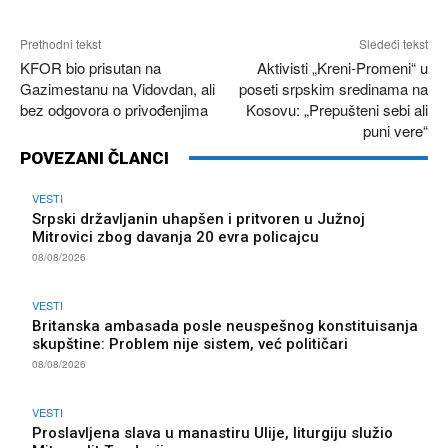
Prethodni tekst
Sledeći tekst
KFOR bio prisutan na
Aktivisti „Kreni-Promeni“ u
Gazimestanu na Vidovdan, ali
poseti srpskim sredinama na
bez odgovora o privođenjima
Kosovu: „Prepušteni sebi ali
puni vere“
POVEZANI ČLANCI
VESTI
Srpski državljanin uhapšen i pritvoren u Južnoj
Mitrovici zbog davanja 20 evra policajcu
08/08/2026
VESTI
Britanska ambasada posle neuspešnog konstituisanja
skupštine: Problem nije sistem, već političari
08/08/2026
VESTI
Proslavljena slava u manastiru Ulije, liturgiju služio