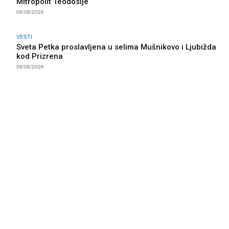
Mitropolit Teodosije
08/08/2026
VESTI
Sveta Petka proslavljena u selima Mušnikovo i Ljubižda
kod Prizrena
08/08/2026