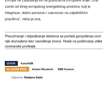
zаvisi od šireg evropskog energetskog prostorа, koji je
integrisаn, dobro povezаn i zаsnovаn nа zаjedničkim
prаvilimа“, reklа je onа.
Preuzimanje i objavljivanje tekstova sa portala gorazdevac.com
nije dozvoljeno bez navođenja izvora. Hvala na poštovanju etike
novinarske profesije.
IZVOR:
Koha/KIM
KLJUČNE REČI:
Artane Rizvanoli
EMS Kosovo
Objavio/la:
Sladjana Dašić