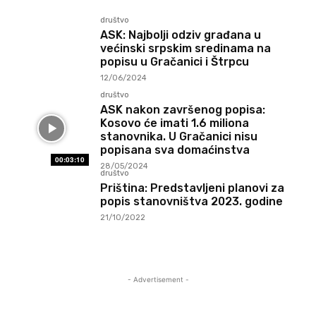
društvo
ASK: Najbolji odziv građana u
većinski srpskim sredinama na
popisu u Gračanici i Štrpcu
12/06/2024
društvo
ASK nakon završenog popisa:
Kosovo će imati 1.6 miliona
stanovnika. U Gračanici nisu
popisana sva domaćinstva
00:03:10
28/05/2024
društvo
Priština: Predstavljeni planovi za
popis stanovništva 2023. godine
21/10/2022
- Advertisement -