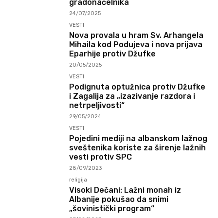
gradonačelnika
24/07/2025
VESTI
Nova provala u hram Sv. Arhangela
Mihaila kod Podujeva i nova prijava
Eparhije protiv Džufke
20/05/2025
VESTI
Podignuta optužnica protiv Džufke
i Zagalija za „izazivanje razdora i
netrpeljivosti“
29/05/2024
VESTI
Pojedini mediji na albanskom lažnog
sveštenika koriste za širenje lažnih
vesti protiv SPC
28/09/2023
religija
Visoki Dečani: Lažni monah iz
Albanije pokušao da snimi
„šovinistički program“