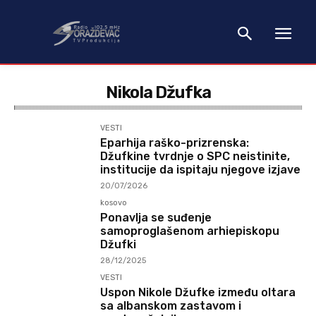
Nikola Džufka
VESTI
Eparhija raško-prizrenska:
Džufkine tvrdnje o SPC neistinite,
institucije da ispitaju njegove izjave
20/07/2026
kosovo
Ponavlja se suđenje
samoproglašenom arhiepiskopu
Džufki
28/12/2025
VESTI
Uspon Nikole Džufke između oltara
sa albanskom zastavom i