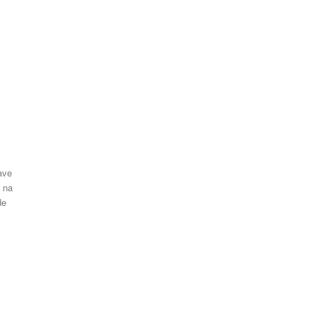
ave
 na
de