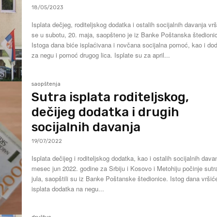
18/05/2023
Isplata dečjeg, roditeljskog dodatka i ostalih socijalnih davanja vr
se u subotu, 20. maja, saopšteno je iz Banke Poštanska štedioni
Istoga dana biće isplaćivana i novčana socijalna pomoć, kao i do
za negu i pomoć drugog lica. Isplate su za april...
saopštenja
Sutra isplata roditeljskog,
dečijeg dodatka i drugih
socijalnih davanja
19/07/2022
Isplata dečijeg i roditeljskog dodatka, kao i ostalih socijalnih dava
mesec jun 2022. godine za Srbiju i Kosovo i Metohiju počinje sutr
jula, saopštili su iz Banke Poštanske štedionice. Istog dana vršiće se i
isplata dodatka na negu...