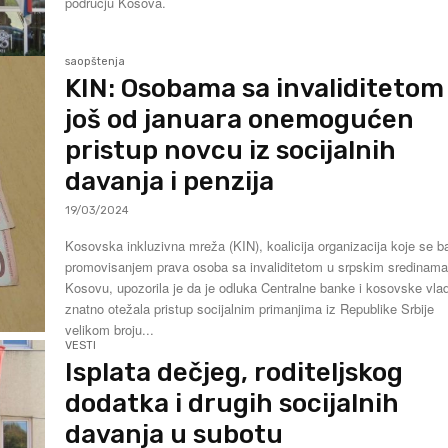
području Kosova.
saopštenja
KIN: Osobama sa invaliditetom
još od januara onemogućen
pristup novcu iz socijalnih
davanja i penzija
19/03/2024
Kosovska inkluzivna mreža (KIN), koalicija organizacija koje se b
promovisanjem prava osoba sa invaliditetom u srpskim sredinama
Kosovu, upozorila je da je odluka Centralne banke i kosovske vla
znatno otežala pristup socijalnim primanjima iz Republike Srbije
velikom broju...
VESTI
Isplata dečjeg, roditeljskog
dodatka i drugih socijalnih
davanja u subotu