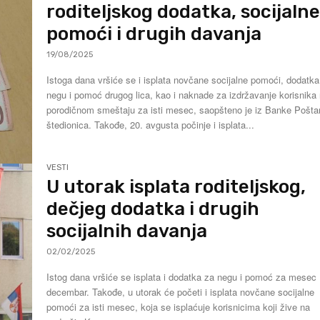
roditeljskog dodatka, socijaln
pomoći i drugih davanja
19/08/2025
Istoga dana vršiće se i isplata novčane socijalne pomoći, dodatka
negu i pomoć drugog lica, kao i naknade za izdržavanje korisnika
porodičnom smeštaju za isti mesec, saopšteno je iz Banke Pošt
štedionica. Takođe, 20. avgusta počinje i isplata...
VESTI
U utorak isplata roditeljskog,
dečjeg dodatka i drugih
socijalnih davanja
02/02/2025
Istog dana vršiće se isplata i dodatka za negu i pomoć za mesec
decembar. Takođe, u utorak će početi i isplata novčane socijalne
pomoći za isti mesec, koja se isplaćuje korisnicima koji žive na