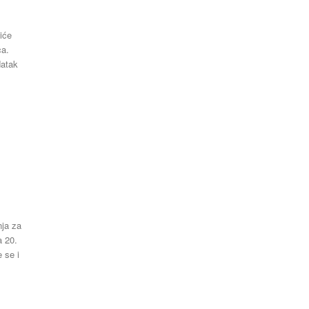
Latest News
šiće
ca.
datak
nja za
a 20.