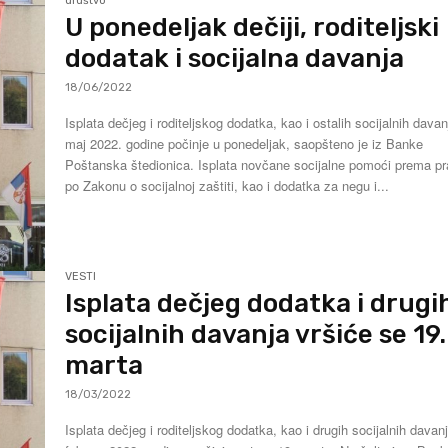
društvo
U ponedeljak dečiji, roditeljski
dodatak i socijalna davanja
18/06/2022
Isplata dečjeg i roditeljskog dodatka, kao i ostalih socijalnih dava
maj 2022. godine počinje u ponedeljak, saopšteno je iz Banke
Poštanska štedionica. Isplata novčane socijalne pomoći prema pravu
po Zakonu o socijalnoj zaštiti, kao i dodatka za negu i...
VESTI
Isplata dečjeg dodatka i drugi
socijalnih davanja vršiće se 19.
marta
18/03/2022
Isplata dečjeg i roditeljskog dodatka, kao i drugih socijalnih davan