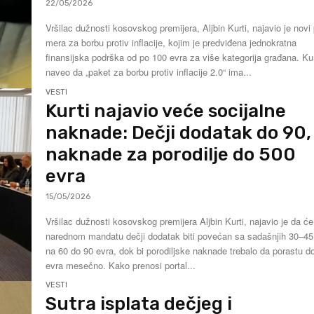
22/05/2026
Vršilac dužnosti kosovskog premijera, Aljbin Kurti, najavio je novi
mera za borbu protiv inflacije, kojim je predviđena jednokratna
finansijska podrška od po 100 evra za više kategorija građana. Kurti je
naveo da „paket za borbu protiv inflacije 2.0“ ima...
VESTI
Kurti najavio veće socijalne
naknade: Dečji dodatak do 90,
naknade za porodilje do 500
evra
15/05/2026
Vršilac dužnosti kosovskog premijera Aljbin Kurti, najavio je da će
narednom mandatu dečji dodatak biti povećan sa sadašnjih 30–45
na 60 do 90 evra, dok bi porodiljske naknade trebalo da porastu d
evra mesečno. Kako prenosi portal...
VESTI
Sutra isplata dečjeg i