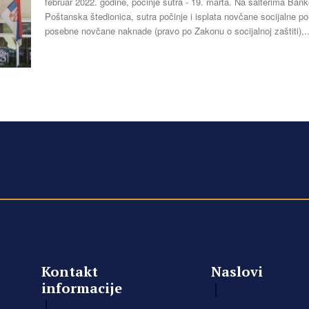
februar 2022. godine, počinje sutra - 19. marta. Na šalterima Banke
Poštanska štedionica, sutra počinje i isplata novčane socijalne p
posebne novčane naknade (pravo po Zakonu o socijalnoj zaštiti),..
Kontakt
Naslovi
informacije