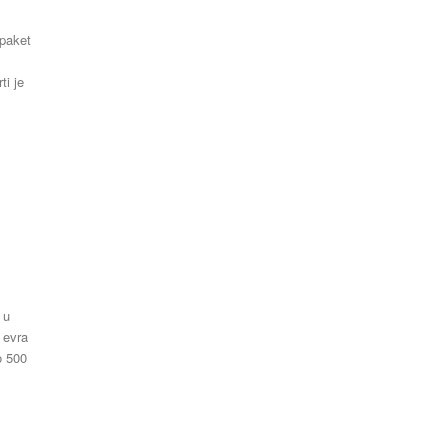
 paket
 u
 evra
o 500