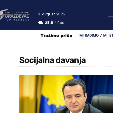
8. avgust 2026.
28.6
Pec
C
Socijalna davanja