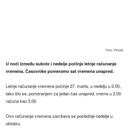
Foto: Pexels
U noći između subote i nedelje počinje letnje računanje
vremena. Časovnike pomeramo sat vremena unapred.
Letnje računanje vremena počinje 27. marta, u nedelju u 2.00,
tako što se, pomeranjem za jedan čas unapred, vreme u 2.00
računa kao 3.00.
Ovo računanje vremena završava se poslednje nedelje u
oktobru.