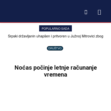
POPULARNO SADA
Srpski državljanin uhapšen i pritvoren u Južnoj Mitrovici zbog
davanja 20 evra policajcu
DRUŠTVO
Noćas počinje letnje računanje
vremena