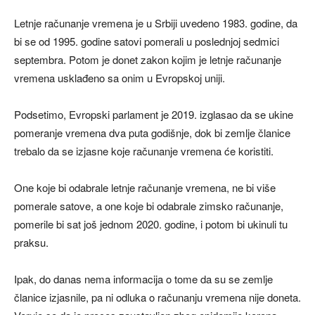
Letnje računanje vremena je u Srbiji uvedeno 1983. godine, da
bi se od 1995. godine satovi pomerali u poslednjoj sedmici
septembra. Potom je donet zakon kojim je letnje računanje
vremena usklađeno sa onim u Evropskoj uniji.
Podsetimo, Evropski parlament je 2019. izglasao da se ukine
pomeranje vremena dva puta godišnje, dok bi zemlje članice
trebalo da se izjasne koje računanje vremena će koristiti.
One koje bi odabrale letnje računanje vremena, ne bi više
pomerale satove, a one koje bi odabrale zimsko računanje,
pomerile bi sat još jednom 2020. godine, i potom bi ukinuli tu
praksu.
Ipak, do danas nema informacija o tome da su se zemlje
članice izjasnile, pa ni odluka o računanju vremena nije doneta.