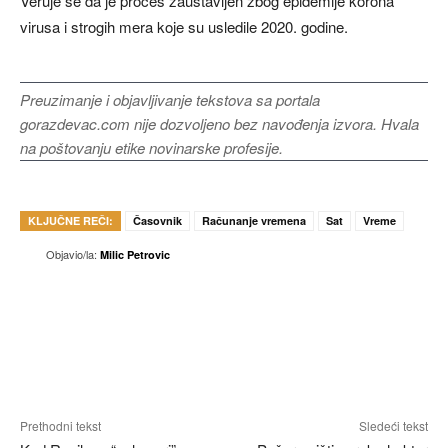
Veruje se da je proces zaustavljen zbog epidemije korona
virusa i strogih mera koje su usledile 2020. godine.
Preuzimanje i objavljivanje tekstova sa portala
gorazdevac.com nije dozvoljeno bez navođenja izvora. Hvala
na poštovanju etike novinarske profesije.
KLJUČNE REČI:
Časovnik
Računanje vremena
Sat
Vreme
Objavio/la:
Milic Petrovic
Prethodni tekst
Sledeći tekst