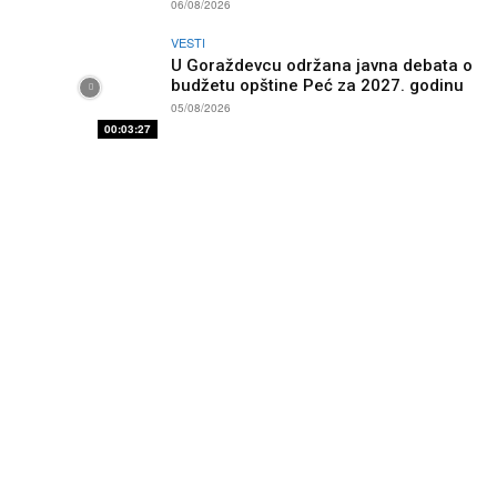
06/08/2026
VESTI
U Goraždevcu održana javna debata o
budžetu opštine Peć za 2027. godinu
05/08/2026
00:03:27