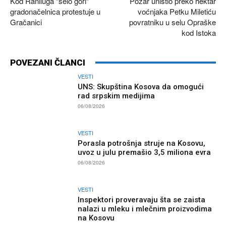
Kod Raniluga “selo gori”
Požar uništio preko hektar
gradonačelnica protestuje u
voćnjaka Petku Miletiću
Gračanici
povratniku u selu Opraške
kod Istoka
POVEZANI ČLANCI
VESTI
UNS: Skupština Kosova da omogući
rad srpskim medijima
06/08/2026
VESTI
Porasla potrošnja struje na Kosovu,
uvoz u julu premašio 3,5 miliona evra
06/08/2026
VESTI
Inspektori proveravaju šta se zaista
nalazi u mleku i mlečnim proizvodima
na Kosovu