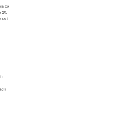
nja za
Latest News
a 20.
ili
dili