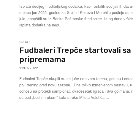
Isplata dečijeg i roditeljskog dodatka, kao i ostalih socijalnih dava
mesec jun 2022. godine za Srbiju i Kosovo i Metohiju počinje sutr
jula, saopštili su iz Banke Poštanske štedionice. Istog dana vršiće se i
isplata dodatka na negu...
SPORT
Fudbaleri Trepče startovali sa
pripremama
19/07/2022
Fudbaleri Trepče okupili su se juče na svom terenu, gde su i odrad
prvi trening pred novu sezonu. U ne toliko izmenjenom sastavu, u
odnosu na protekli šampionat, dvadesetak igrača i dva golmana, ra
su pod „budnim okom“ šefa struke Mileta Vuletića,...