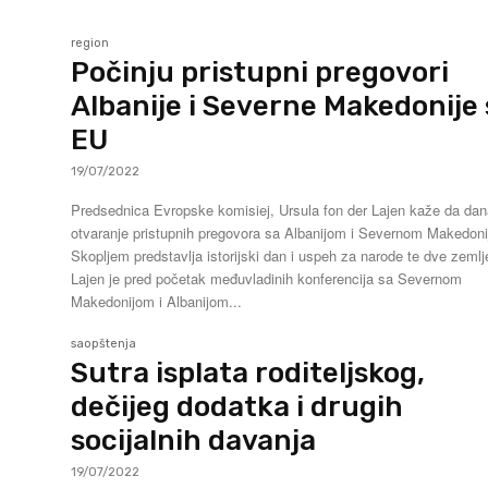
region
Počinju pristupni pregovori
Albanije i Severne Makedonije 
EU
19/07/2022
Predsednica Evropske komisiej, Ursula fon der Lajen kaže da da
otvaranje pristupnih pregovora sa Albanijom i Severnom Makedon
Skopljem predstavlja istorijski dan i uspeh za narode te dve zemlj
Lajen je pred početak međuvladinih konferencija sa Severnom
Makedonijom i Albanijom...
saopštenja
Sutra isplata roditeljskog,
dečijeg dodatka i drugih
socijalnih davanja
19/07/2022