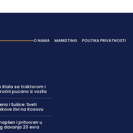
O NAMA
MARKETING
POLITIKA PRIVATNOSTI
 štala sa traktorom i
Broćni pucano iz vozila
na i Sušice: Sveti
ekove živi na Kosovu
uhapšen i pritvoren u
og davanja 20 evra