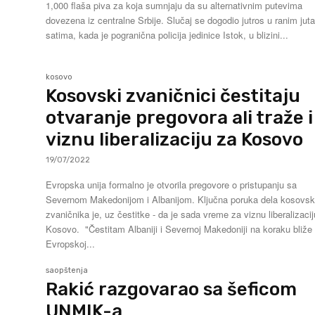
1,000 flaša piva za koja sumnjaju da su alternativnim putevima
dovezena iz centralne Srbije. Slučaj se dogodio jutros u ranim jutarnjim
satima, kada je pogranična policija jedinice Istok, u blizini...
kosovo
Kosovski zvaničnici čestitaju
otvaranje pregovora ali traže i
viznu liberalizaciju za Kosovo
19/07/2022
Evropska unija formalno je otvorila pregovore o pristupanju sa
Severnom Makedonijom i Albanijom. Ključna poruka dela kosovsk
zvaničnika je, uz čestitke - da je sada vreme za viznu liberalizaci
Kosovo. "Čestitam Albaniji i Severnoj Makedoniji na koraku bliže
Evropskoj...
saopštenja
Rakić razgovarao sa šeficom
UNMIK-a