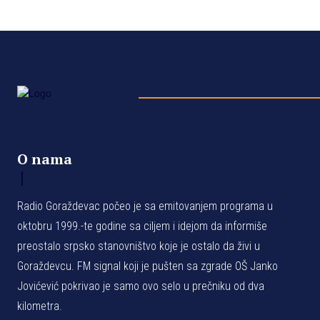
O nama
Radio Goraždevac počeo je sa emitovanjem programa u
oktobru 1999.-te godine sa ciljem i idejom da informiše
preostalo srpsko stanovništvo koje je ostalo da živi u
Goraždevcu. FM signal koji je pušten sa zgrade OŠ Janko
Jovićević pokrivao je samo ovo selo u prečniku od dva
kilometra.