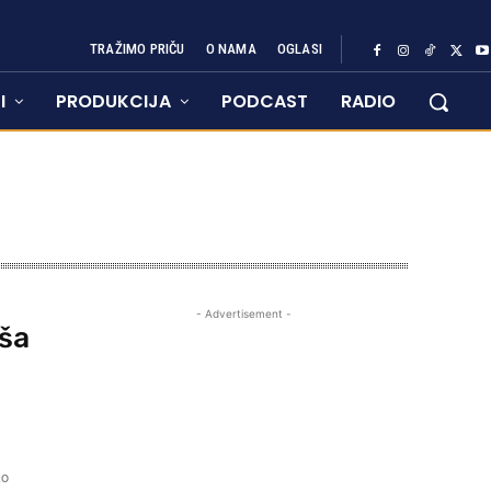
TRAŽIMO PRIČU
O NAMA
OGLASI
I
PRODUKCIJA
PODCAST
RADIO
- Advertisement -
aša
ko