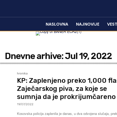
NASLOVNA
NAJNOVIJE
VEST
Dnevne arhive: Jul 19, 2022
hronika
KP: Zaplenjeno preko 1,000 fl
Zaječarskog piva, za koje se
sumnja da je prokrijumčareno
19/07/2022
Kosovska policija zaplenila je danas, u dva odvojena slučaja, pre