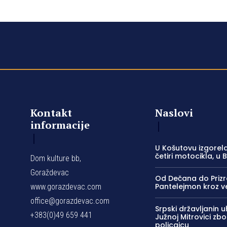
Kontakt
Naslovi
informacije
U Košutovu izgorela
četiri motocikla, u 
Dom kulture bb,
Goraždevac
Od Dečana do Prizre
Pantelejmon kroz v
www.gorazdevac.com
office@gorazdevac.com
Srpski državljanin 
+383(0)49 659 441
Južnoj Mitrovici zb
policajcu