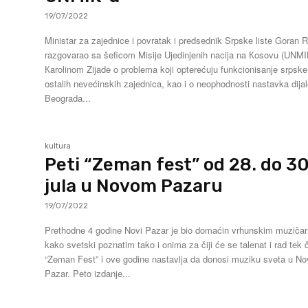
19/07/2022
Ministar za zajednice i povratak i predsednik Srpske liste Goran R
razgovarao sa šeficom Misije Ujedinjenih nacija na Кosovu (UNMI
Кarolinom Zijade o problema koji opterećuju funkcionisanje srpske
ostalih nevećinskih zajednica, kao i o neophodnosti nastavka dija
Beograda...
kultura
Peti “Zeman fest” od 28. do 30
jula u Novom Pazaru
19/07/2022
Prethodne 4 godine Novi Pazar je bio domaćin vrhunskim muziča
kako svetski poznatim tako i onima za čiji će se talenat i rad tek č
“Zeman Fest” i ove godine nastavlja da donosi muziku sveta u No
Pazar. Peto izdanje...