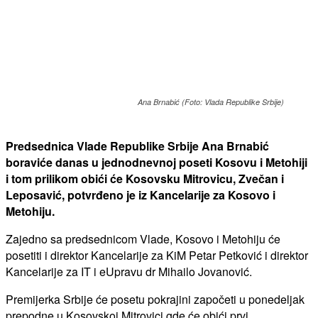
Ana Brnabić (Foto: Vlada Republike Srbije)
Predsednica Vlade Republike Srbije Ana Brnabić
boraviće danas u jednodnevnoj poseti Kosovu i Metohiji
i tom prilikom obići će Kosovsku Mitrovicu, Zvečan i
Leposavić, potvrđeno je iz Kancelarije za Kosovo i
Metohiju.
Zajedno sa predsednicom Vlade, Kosovo i Metohiju će
posetiti i direktor Kancelarije za KiM Petar Petković i direktor
Kancelarije za IT i eUpravu dr Mihailo Jovanović.
Premijerka Srbije će posetu pokrajini započeti u ponedeljak
prepodne u Kosovskoj Mitrovici gde će obići prvi