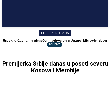
POPULARNO SADA
Srpski državljanin uhapšen i pritvoren u Južnoj Mitrovici zbog
davanja 20 evra policajcu
POLITIKA
Premijerka Srbije danas u poseti severu
Kosova i Metohije