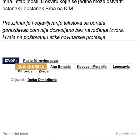
mira i stabilnosti, u okviru kojih se jedino može ostvariti
ostanak i opstanak Srba na KiM.
Preuzimanje i objavljivanje tekstova sa portala
gorazdevac.com nije dozvoljeno bez navođenja izvora.
Hvala na poštovanju etike novinarske profesije.
IZVOR:
Radio Mitrovica sever
KLJUČNE REČI:
Ana Brnabić
Kosovo i Metohija
Leposavić
Mitrovica
Zvečan
Objavio/la:
Darko Dimitrijević
Prethodni tekst
Sledeći tekst