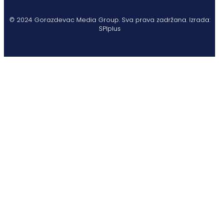
© 2024 Gorazdevac Media Group. Sva prava zadržana. Izrada:
SPIplus