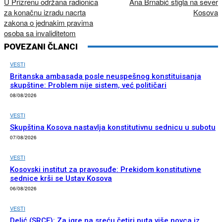
U Prizrenu održana radionica
Ana Brnabić stigla na sever
za konačnu izradu nacrta
Kosova
zakona o jednakim pravima
osoba sa invaliditetom
POVEZANI ČLANCI
VESTI
Britanska ambasada posle neuspešnog konstituisanja
skupštine: Problem nije sistem, već političari
08/08/2026
VESTI
Skupština Kosova nastavlja konstitutivnu sednicu u subotu
07/08/2026
VESTI
Kosovski institut za pravosuđe: Prekidom konstitutivne
sednice krši se Ustav Kosova
06/08/2026
VESTI
Delić (SRCE): Za igre na sreću četiri puta više novca iz