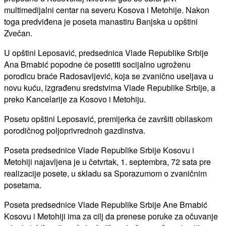
multimedijalni centar na severu Kosova i Metohije. Nakon
toga predviđena je poseta manastiru Banjska u opštini
Zvečan.
U opštini Leposavić, predsednica Vlade Republike Srbije
Ana Brnabić popodne će posetiti socijalno ugroženu
porodicu braće Radosavljević, koja se zvanično useljava u
novu kuću, izgrađenu sredstvima Vlade Republike Srbije, a
preko Kancelarije za Kosovo i Metohiju.
Posetu opštini Leposavić, premijerka će završiti obilaskom
porodičnog poljoprivrednoh gazdinstva.
Poseta predsednice Vlade Republike Srbije Kosovu i
Metohiji najavljena je u četvrtak, 1. septembra, 72 sata pre
realizacije posete, u skladu sa Sporazumom o zvaničnim
posetama.
Poseta predsednice Vlade Republike Srbije Ane Brnabić
Kosovu i Metohiji ima za cilj da prenese poruke za očuvanje