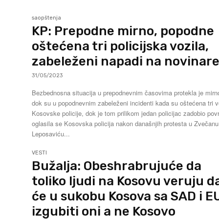
saopštenja
KP: Prepodne mirno, popodne
oštećena tri policijska vozila,
zabeleženi napadi na novinar
31/05/2023
Bezbednosna situacija u prepodnevnim časovima protekla je mirn
dok su u popodnevnim zabeleženi incidenti kada su oštećena tri v
Kosovske policije, dok je tom prilikom jedan policijac zadobio pov
oglasila se Kosovska policija nakon današnjih protesta u Zvečanu
Leposaviću...
VESTI
Bužalja: Obeshrabrujuće da
toliko ljudi na Kosovu veruju d
će u sukobu Kosova sa SAD i E
izgubiti oni a ne Kosovo