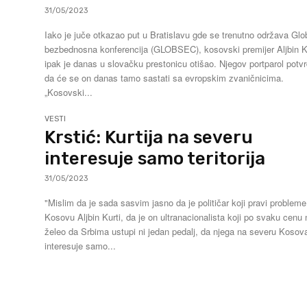
31/05/2023
Iako je juče otkazao put u Bratislavu gde se trenutno održava Glo
bezbednosna konferencija (GLOBSEC), kosovski premijer Aljbin K
ipak je danas u slovačku prestonicu otišao. Njegov portparol potv
da će se on danas tamo sastati sa evropskim zvaničnicima.
„Kosovski...
VESTI
Krstić: Kurtija na severu
interesuje samo teritorija
31/05/2023
"Mislim da je sada sasvim jasno da je političar koji pravi problem
Kosovu Aljbin Kurti, da je on ultranacionalista koji po svaku cenu 
želeo da Srbima ustupi ni jedan pedalj, da njega na severu Kosov
interesuje samo...