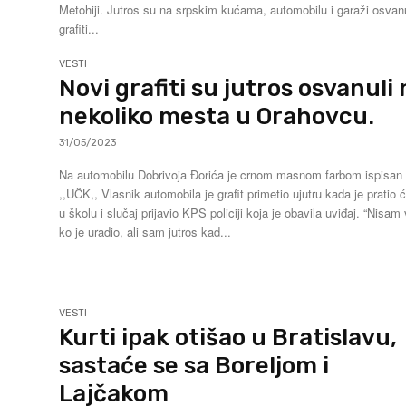
Metohiji. Jutros su na srpskim kućama, automobilu i garaži osvanuli
grafiti...
VESTI
Novi grafiti su jutros osvanuli
nekoliko mesta u Orahovcu.
31/05/2023
Na automobilu Dobrivoja Đorića je crnom masnom farbom ispisan g
,,UČK,, Vlasnik automobila je grafit primetio ujutru kada je pratio ćerku
u školu i slučaj prijavio KPS policiji koja je obavila uviđaj. “Nisam video
ko je uradio, ali sam jutros kad...
VESTI
Kurti ipak otišao u Bratislavu,
sastaće se sa Boreljom i
Lajčakom