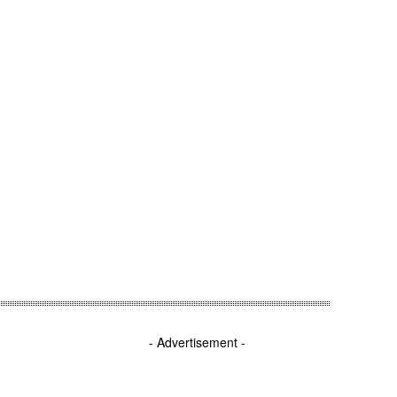
TRAŽIMO PRIČU
O NAMA
OGLASI
NASLOVNA
NAJNOVIJE
VESTI
PRODUKCIJA
PODCAST
RADIO
- Advertisement -