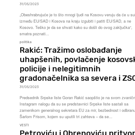
31/05/2023
„Obeshrabrujuće je to što mnogi ljudi na Kosovu veruju da će u s
između EU/SAD i Kosova na kraju izgubiti i patiti EU/SAD, a ne
Kosovo. Teško je da se shvati kako su došli do ovog zaključka“,
smatra poznati...
politika
Rakić: Tražimo oslobađanje
uhapšenih, povlačenje kosovs
policije i nelegitimnih
gradonačelnika sa severa i ZS
31/05/2023
Predsednik Srpske liste Goran Rakić saopštio je na svom zvani
Instagram nalogu da su se predstavnici Srpske liste sastali sa
zamenikom generalnog sekretara EU za mir, bezbednost i odbran
Šarlom Frisom, kojem su uputili tri zahteva – da se...
VESTI
Petroviću i Obrenoviću pritvo