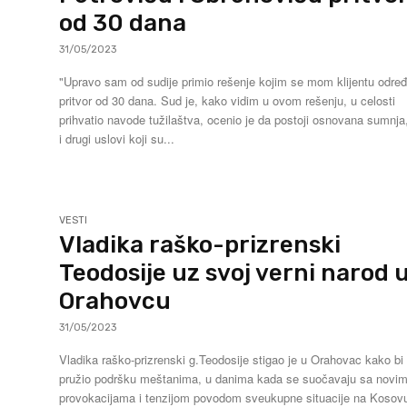
od 30 dana
31/05/2023
"Upravo sam od sudije primio rešenje kojim se mom klijentu određ
pritvor od 30 dana. Sud je, kako vidim u ovom rešenju, u celosti
prihvatio navode tužilaštva, ocenio je da postoji osnovana sumnja
i drugi uslovi koji su...
VESTI
Vladika raško-prizrenski
Teodosije uz svoj verni narod 
Orahovcu
31/05/2023
Vladika raško-prizrenski g.Teodosije stigao je u Orahovac kako bi
pružio podršku meštanima, u danima kada se suočavaju sa novi
provokacijama i tenzijom povodom sveukupne situacije na Kosovu