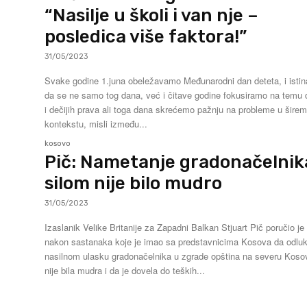
“Nasilje u školi i van nje –
posledica više faktora!”
31/05/2023
Svake godine 1.juna obeležavamo Međunarodni dan deteta, i istin
da se ne samo tog dana, već i čitave godine fokusiramo na temu
i dečijih prava ali toga dana skrećemo pažnju na probleme u šire
kontekstu, misli između...
kosovo
Pič: Nametanje gradonačelnik
silom nije bilo mudro
31/05/2023
Izaslanik Velike Britanije za Zapadni Balkan Stjuart Pič poručio je
nakon sastanaka koje je imao sa predstavnicima Kosova da odlu
nasilnom ulasku gradonačelnika u zgrade opština na severu Koso
nije bila mudra i da je dovela do teških...