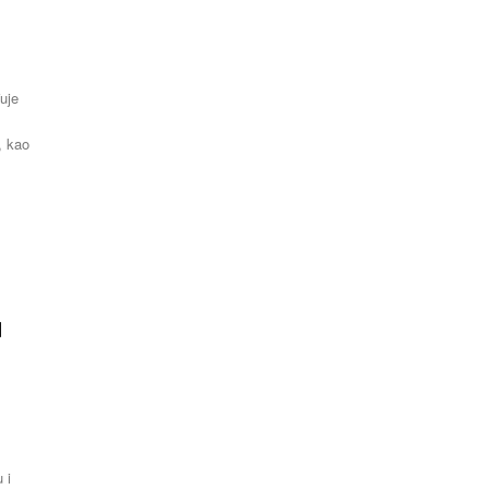
uje
Latest News
, kao
u
m
 i