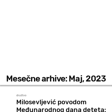
7. avgust 2026.
30.1
Pec
C
Mesečne arhive: Maj, 2023
društvo
Milosevljević povodom
Međunarodnog dana deteta: