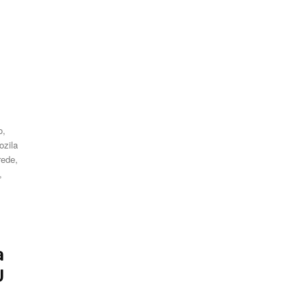
e
o,
ozila
rede,
,
a
U