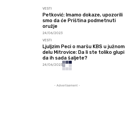
VESTI
Petković: Imamo dokaze, upozorili
smo da će Priština podmetnuti
oružje
24/06/2023
VESTI
Ljuljzim Peci o maršu KBS u južnom
delu Mitrovice: Da li ste toliko glupi
da ih sada šaljete?
24/06/2023
- Advertisement -