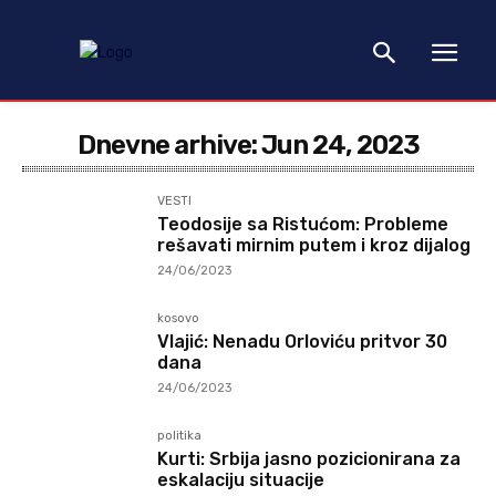
Dnevne arhive: Jun 24, 2023
VESTI
Teodosije sa Ristućom: Probleme
rešavati mirnim putem i kroz dijalog
24/06/2023
kosovo
Vlajić: Nenadu Orloviću pritvor 30
dana
24/06/2023
politika
Kurti: Srbija jasno pozicionirana za
eskalaciju situacije