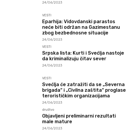
24/06/2023
VESTI
Eparhija: Vidovdanski parastos
neće biti održan na Gazimestanu
zbog bezbednosne situacije
24/06/2023
VESTI
Srpska lista: Kurti i Svećlja nastoje
da kriminalizuju čitav sever
24/06/2023
VESTI
Svećlja će zatražiti da se „Severna
brigada“ i „Civilna zaštita“ proglase
terorističkim organizacijama
24/06/2023
društvo
Objavljeni preliminarni rezultati
male mature
24/06/2023