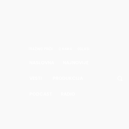
TRAŽIMO PRIČU
O NAMA
OGLASI
NASLOVNA
NAJNOVIJE
avgust
6.
VESTI
PRODUKCIJA
.8
Pec
PODCAST
RADIO