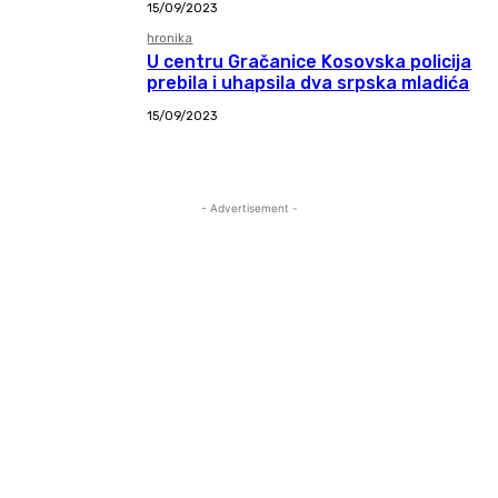
15/09/2023
hronika
U centru Gračanice Kosovska policija
prebila i uhapsila dva srpska mladića
15/09/2023
- Advertisement -