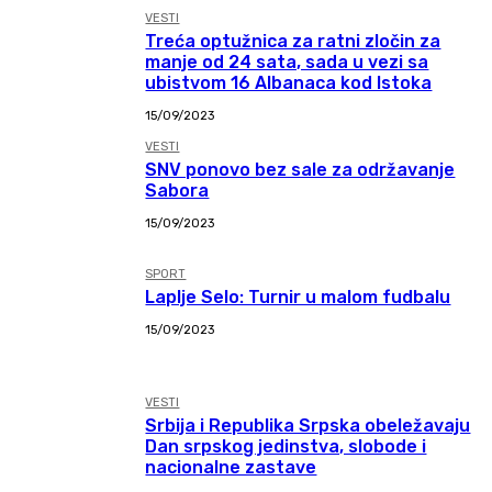
VESTI
Treća optužnica za ratni zločin za
manje od 24 sata, sada u vezi sa
ubistvom 16 Albanaca kod Istoka
15/09/2023
VESTI
SNV ponovo bez sale za održavanje
Sabora
15/09/2023
SPORT
Laplje Selo: Turnir u malom fudbalu
15/09/2023
VESTI
Srbija i Republika Srpska obeležavaju
Dan srpskog jedinstva, slobode i
nacionalne zastave