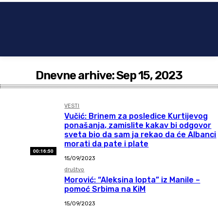
Dnevne arhive: Sep 15, 2023
VESTI
Vučić: Brinem za posledice Kurtijevog
ponašanja, zamislite kakav bi odgovor
sveta bio da sam ja rekao da će Albanci
morati da pate i plate
00:16:50
15/09/2023
društvo
Morović: “Aleksina lopta” iz Manile –
pomoć Srbima na KiM
15/09/2023