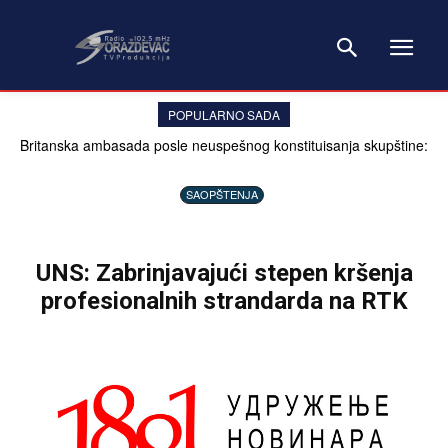
POPULARNO SADA
Britanska ambasada posle neuspešnog konstituisanja skupštine:
Problem nije sistem, već političari
SAOPŠTENJA
UNS: Zabrinjavajući stepen kršenja
profesionalnih strandarda na RTK