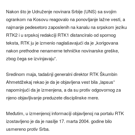
Nakon što je Udruženje novinara Srbije (UNS) sa svojim
ogrankom na Kosovu reagovalo na ponovljanje lažne vesti, a
najmanje pedesetoro zaposlenih na kanalu na srpskom jeziku
RTK2 i u srpskoj redakciji RTK1 distanciralo od spornog
teksta, RTK ju je izmenio naglašavajući da je „korigovana
nakon prethodne nenamerne tehničke novinarske greške,
zbog čega se izvinjavaju“.
Sredinom maja, tadašnji generalni direktor RTK Škumbin
Ahmetdžekaj rekao je da je objavljena vest bila „lapsus“
napominjući da je izmenjena, a da su protiv odgovornog za
njeno objavljivanje preduzete disciplinske mere.
Međutim, u izmenjenoj informaciji objavljenoj na portalu RTK
izostavljeno je da je nasilje 17. marta 2004. godine bilo
usmereno protiv Srba.