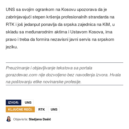
UNS sa svojim ogrankom na Kosovu upozorava da je
zabrinjavajući stepen kršenja profesionalnih strandarda na
RTK i još jedanput ponavlja da srpska zajednica na KiM, u
skladu sa međunarodnim aktima i Ustavom Kosova, ima
pravo i treba da formira nezavisni javni servis na srpskom
jeziku.
Preuzimanje i objavljivanje tekstova sa portala
gorazdevac.com nije dozvoljeno bez navođenja izvora. Hvala
na poštovanju etike novinarske profesije.
IZVOR:
UNS
KLJUČNE REČI:
RTK
UNS
Objavio/la:
Sladjana Dašić