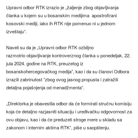
Upravni odbor RTK izrazio je „žaljenje zbog objavljivanja
članka u kojem su u bosanskim medijima apostrofirani
kosovski mediji, iako ih RTK nije pomenuo ni u jednom
izveštaju“.
Naveli su da je „Upravni odbor RTK ozbiljno
razmotrio objavljivanje kontroverznog članka u ponedeljak, 22.
jula 2024. godine na RTK, preuzetog iz
bosanskohercegovačkog medija”, kao i da su članovi Odbora
izrazili zabrinutost “zbog ovog jasnog propusta i zatražili
detaljna pojašnjenja od menadžmenta“.
„Direktorka je obavestila odbor da će formirati stručnu komisiju
koja će detaljno razjasniti situaciju i uređivačku odgovornost za
ovu objavu, kao i da će preduzeti stroge mere u skladu sa
zakonom i internim aktima RTK“, piše u saopštenju.