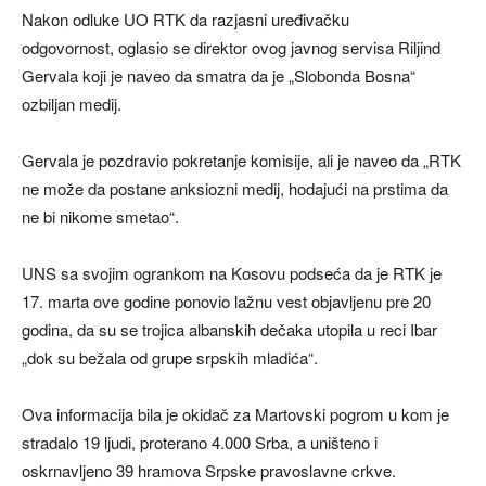
Nakon odluke UO RTK da razjasni uređivačku
odgovornost, oglasio se direktor ovog javnog servisa Riljind
Gervala koji je naveo da smatra da je „Slobonda Bosna“
ozbiljan medij.
Gervala je pozdravio pokretanje komisije, ali je naveo da „RTK
ne može da postane anksiozni medij, hodajući na prstima da
ne bi nikome smetao“.
UNS sa svojim ogrankom na Kosovu podseća da je RTK je
17. marta ove godine ponovio lažnu vest objavljenu pre 20
godina, da su se trojica albanskih dečaka utopila u reci Ibar
„dok su bežala od grupe srpskih mladića“.
Ova informacija bila je okidač za Martovski pogrom u kom je
stradalo 19 ljudi, proterano 4.000 Srba, a uništeno i
oskrnavljeno 39 hramova Srpske pravoslavne crkve.