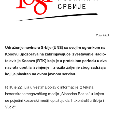
Foto: UNS
Udruženje novinara Srbije (UNS) sa svojim ogrankom na
Kosovu upozorava na zabrinjavajuće izveštavanje Radio-
televizije Kosova (RTK) koja je u proteklom periodu u dva
navrata uputila izvinjenje i izrazila žaljenje zbog sadržaja
koji je plasiran na ovom javnom servisu.
RTK je 22. jula u vestima objavio informacije iz teksta
bosanskohercegovačkog medija „Slobodna Bosna“ u kojem
se pojedini kosovski mediji optužuju da ih „kontrolišu Srbija i
Vučić“.