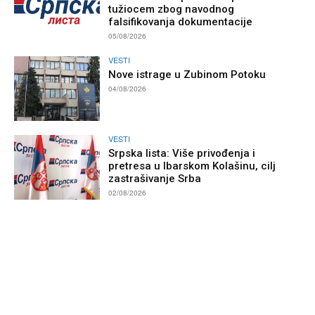
tužiocem zbog navodnog
falsifikovanja dokumentacije
05/08/2026
VESTI
Nove istrage u Zubinom Potoku
04/08/2026
VESTI
Srpska lista: Više privođenja i
pretresa u Ibarskom Kolašinu, cilj
zastrašivanje Srba
02/08/2026