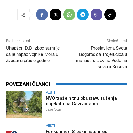
Prethodni tekst
Sledeći tekst
Uhapšen D.D. zbog sumnje
Proslavljena Sveta
da je napao vojnike Kfora u
Bogorodica Trojeručica u
Zvečanu prošle godine
manastiru Devine Vode na
severu Kosova
POVEZANI ČLANCI
VESTI
NVO traže hitnu obustavu rušenja
objekata na Gazivodama
05/08/2026
VESTI
Funkcioneri Srpske liste pred