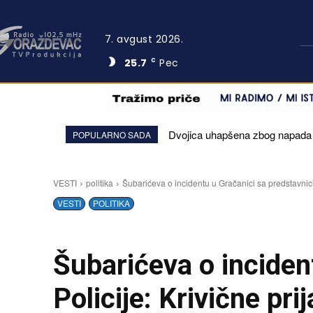
7. avgust 2026.
25.7
Pec
C
Dvojica uhapšena zbog napada na
Ambasada SAD: Politički zasto
POPULARNO SADA
VESTI
politika
Šubarićeva o incidentu u Gračanici sa predstavnicim
VESTI
POLITIKA
Šubarićeva o inciden
Policije: Krivične pri