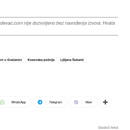
azdevac.com nije dozvoljeno bez navođenja izvora. Hvala
ent u Gračanici
Kosovska policija
Ljiljana Šubarić
WhatsApp
Telegram
Viber
Sledeći tekst