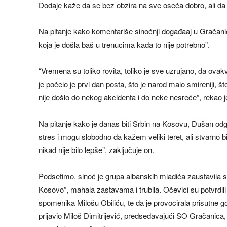
Dodaje kaže da se bez obzira na sve oseća dobro, ali da 
Na pitanje kako komentariše sinoćnji događaaj u Gračanic
koja je došla baš u trenucima kada to nije potrebno”.
“Vremena su toliko rovita, toliko je sve uzrujano, da ovak
je počelo je prvi dan posta, što je narod malo smireniji, š
nije došlo do nekog akcidenta i do neke nesreće”, rekao j
Na pitanje kako je danas biti Srbin na Kosovu, Dušan odg
stres i mogu slobodno da kažem veliki teret, ali stvarno bit
nikad nije bilo lepše”, zaključuje on.
Podsetimo, sinoć je grupa albanskih mladića zaustavila 
Kosovo”, mahala zastavama i trubila. Očevici su potvrdili
spomenika Milošu Obiliću, te da je provocirala prisutne go
prijavio Miloš Dimitrijević, predsedavajući SO Gračanica, 