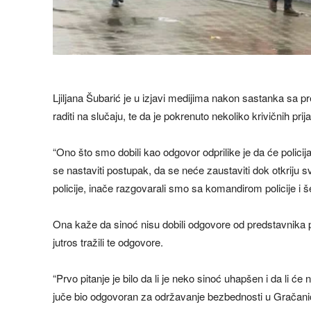
Ljiljana Šubarić je u izjavi medijima nakon sastanka sa pr
raditi na slučaju, te da je pokrenuto nekoliko krivičnih pri
“Ono što smo dobili kao odgovor odprilike je da će policija r
se nastaviti postupak, da se neće zaustaviti dok otkriju s
policije, inače razgovarali smo sa komandirom policije i š
Ona kaže da sinoć nisu dobili odgovore od predstavnika p
jutros tražili te odgovore.
“Prvo pitanje je bilo da li je neko sinoć uhapšen i da li će 
juče bio odgovoran za održavanje bezbednosti u Gračanici 