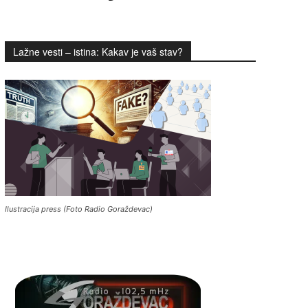
Lažne vesti – istina: Kakav je vaš stav?
Ilustracija press (Foto Radio Goraždevac)