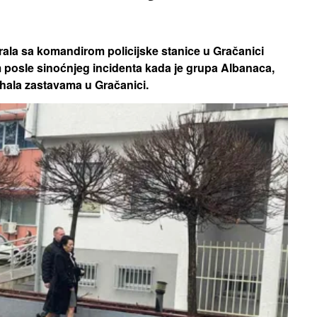
rala sa komandirom policijske stanice u Gračanici
em posle sinoćnjeg incidenta kada je grupa Albanaca,
ahala zastavama u Gračanici.