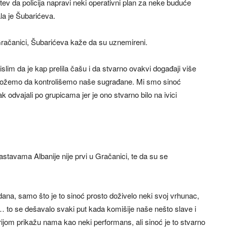
ahtev da policija napravi neki operativni plan za neke buduće
la je Šubarićeva.
Gračanici, Šubarićeva kaže da su uznemireni.
islim da je kap prelila čašu i da stvarno ovakvi događaji više
 možemo da kontrolišemo naše sugrađane. Mi smo sinoć
 odvajali po grupicama jer je ono stvarno bilo na ivici
astavama Albanije nije prvi u Gračanici, te da su se
ana, samo što je to sinoć prosto doživelo neki svoj vrhunac,
 to se dešavalo svaki put kada komišije naše nešto slave i
rijom prikažu nama kao neki performans, ali sinoć je to stvarno