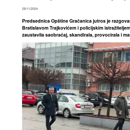
29/11/2024
Predsednica Opštine Gračanica jutros je razgova
Bratislavom Trajkovićem i policijskim istražitelj
zaustavila saobraćaj, skandirala, provocirala i m