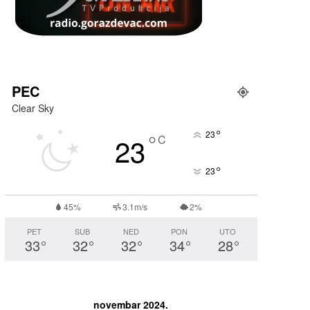
PEC
Clear Sky
°
°
23
23
C
°
23
45%
3.1m/s
2%
PET
SUB
NED
PON
UTO
33
°
32
°
32
°
34
°
28
°
novembar 2024.