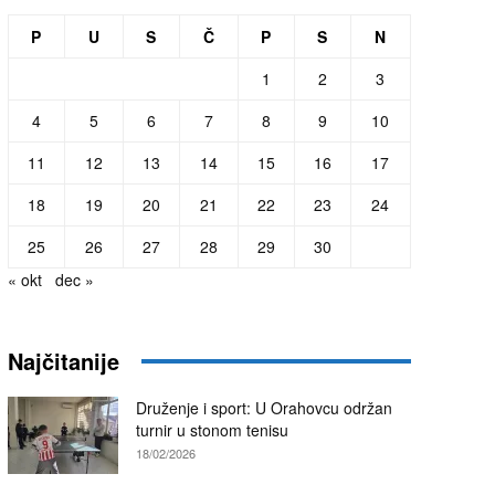
P
U
S
Č
P
S
N
1
2
3
4
5
6
7
8
9
10
11
12
13
14
15
16
17
18
19
20
21
22
23
24
25
26
27
28
29
30
« okt
dec »
Najčitanije
Druženje i sport: U Orahovcu održan
turnir u stonom tenisu
18/02/2026