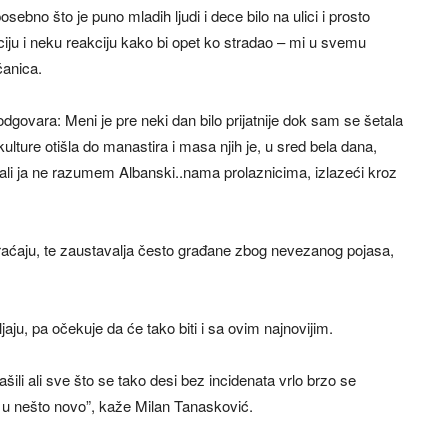
sebno što je puno mladih ljudi i dece bilo na ulici i prosto
ciju i neku reakciju kako bi opet ko stradao – mi u svemu
anica.
dgovara: Meni je pre neki dan bilo prijatnije dok sam se šetala
ture otišla do manastira i masa njih je, u sred bela dana,
o ali ja ne razumem Albanski..nama prolaznicima, izlazeći kroz
braćaju, te zaustavalja često građane zbog nevezanog pojasa,
aju, pa očekuje da će tako biti i sa ovim najnovijim.
ili ali sve što se tako desi bez incidenata vrlo brzo se
e u nešto novo”, kaže Milan Tanasković.