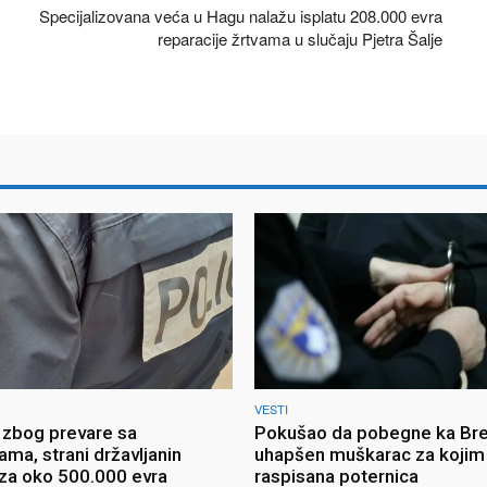
Specijalizovana veća u Hagu nalažu isplatu 208.000 evra
reparacije žrtvama u slučaju Pjetra Šalje
VESTI
zbog prevare sa
Pokušao da pobegne ka Brez
jama, strani državljanin
uhapšen muškarac za kojim j
za oko 500.000 evra
raspisana poternica