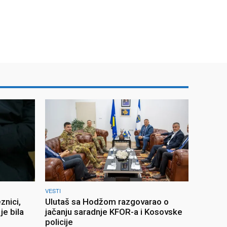
VESTI
nici,
Ulutaš sa Hodžom razgovarao o
e bila
jačanju saradnje KFOR-a i Kosovske
policije