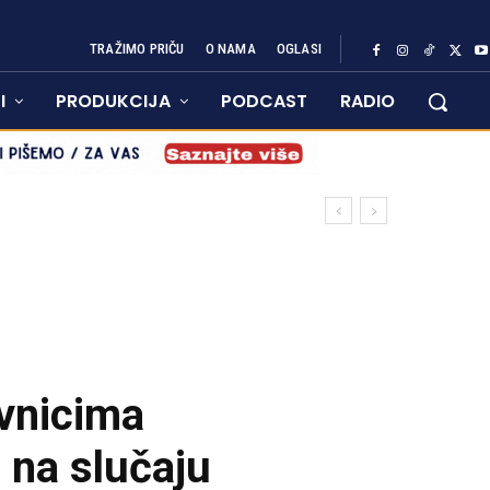
TRAŽIMO PRIČU
O NAMA
OGLASI
I
PRODUKCIJA
PODCAST
RADIO
avnicima
i na slučaju