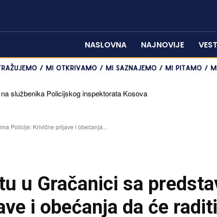
NASLOVNA
NAJNOVIJE
VEST
 službenika Policijskog inspektorata Kosova
j šteti Kosovu
a Policije: Krivične prijave i obećanja...
tu u Gračanici sa predst
jave i obećanja da će radit