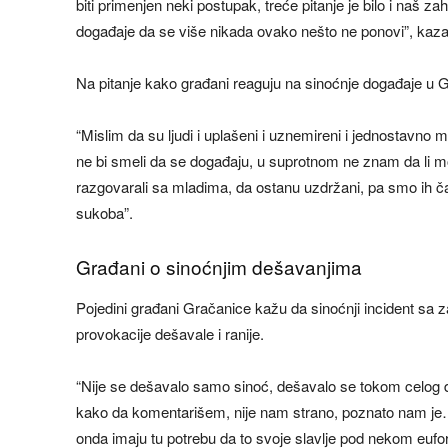
biti primenjen neki postupak, treće pitanje je bilo i naš z
događaje da se više nikada ovako nešto ne ponovi”, kaza
Na pitanje kako građani reaguju na sinoćnje događaje u 
“Mislim da su ljudi i uplašeni i uznemireni i jednostavno m
ne bi smeli da se događaju, u suprotnom ne znam da li
razgovarali sa mladima, da ostanu uzdržani, pa smo ih čak
sukoba”.
Građani o sinoćnjim dešavanjima
Pojedini građani Gračanice kažu da sinoćnji incident sa z
provokacije dešavale i ranije.
“Nije se dešavalo samo sinoć, dešavalo se tokom celog d
kako da komentarišem, nije nam strano, poznato nam je…
onda imaju tu potrebu da to svoje slavlje pod nekom eufo