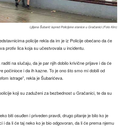
Ljiljana Šubarić ispred Policijske stanice u Gračanici (Foto Kim)
edstavnicima policije rekla da im je iz Policije obećano da će
java protiv lica koja su učestvovala u incidentu.
aditi na slučaju, da je par njih dobilo krivične prijave i da će
ve počinioce i da ih kazne. To je ono što smo mi dobili od
efom istrage”, rekla je Šubarićeva.
olicije koji su zaduženi za bezbednost u Gračanici, te da su
neko biti osuđen i priveden pravdi, drugo pitanje je bilo ko je
i da li će taj neko ko je bio odgovoran, da li će prema njemu