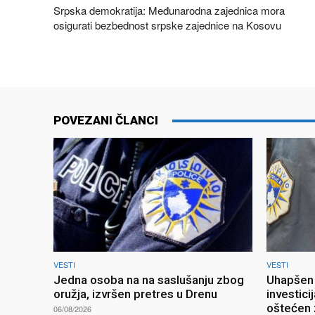
Srpska demokratija: Međunarodna zajednica mora
osigurati bezbednost srpske zajednice na Kosovu
POVEZANI ČLANCI
VESTI
VESTI
Jedna osoba na na saslušanju zbog
Uhapšen 
oružja, izvršen pretres u Drenu
investici
oštećen 
06/08/2026