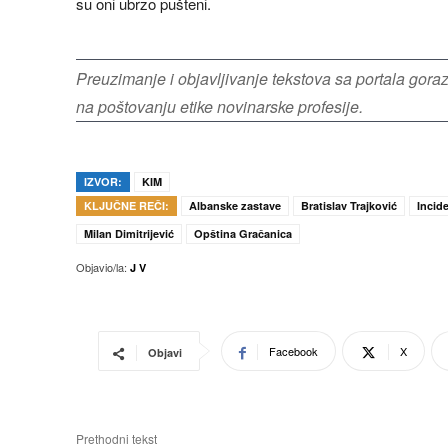
su oni ubrzo pušteni.
Preuzimanje i objavljivanje tekstova sa portala gor
na poštovanju etike novinarske profesije.
IZVOR:
KIM
KLJUČNE REČI:
Albanske zastave
Bratislav Trajković
Incid
Milan Dimitrijević
Opština Gračanica
Objavio/la:
J V
Facebook
X
Objavi
Prethodni tekst