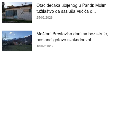
Otac dečaka ubijenog u Pandi: Molim
tužilaštvo da sasluša Vučića o...
25/02/2026
Meštani Brestovika danima bez struje,
nestanci gotovo svakodnevni
18/02/2026