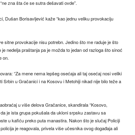
“ne zna šta će se sutra dešavati ovde”.
i, Dušan Borisavljević kaže “kao jednu veliku provokaciju
ve sitne provokacije nisu potrebn. Jedino što me raduje je što
to je nedelja praštanja pa je možda to jedan od razloga što sinoć
e on.
ovara: “Za mene nema lepšeg osećaja ali taj osećaj nosi veliki
i Srbin u Gračanici i na Kosovu i Metohiji nikad nije bilo teže a
saobraćaj u više delova Gračanice, skandirala “Kosovo,
 da je ista grupa pokušala da ukloni srpsku zastavu sa
ste u kafiću preko puta manastira. Nakon što je slučaj Policiji
policija je reagovala, privela više učesnika ovog događaja ali