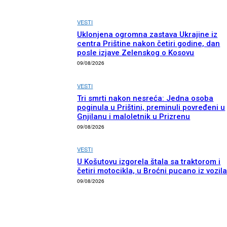
VESTI
Uklonjena ogromna zastava Ukrajine iz
centra Prištine nakon četiri godine, dan
posle izjave Zelenskog o Kosovu
09/08/2026
VESTI
Tri smrti nakon nesreća: Jedna osoba
poginula u Prištini, preminuli povređeni u
Gnjilanu i maloletnik u Prizrenu
09/08/2026
VESTI
U Košutovu izgorela štala sa traktorom i
četiri motocikla, u Broćni pucano iz vozil
09/08/2026