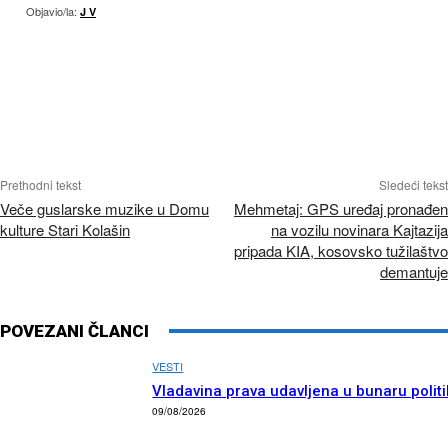
Objavio/la:
J V
Prethodni tekst
Sledeći tekst
Veče guslarske muzike u Domu
Mehmetaj: GPS uređaj pronađen
kulture Stari Kolašin
na vozilu novinara Kajtazija
pripada KIA, kosovsko tužilaštvo
demantuje
POVEZANI ČLANCI
VESTI
Vladavina prava udavljena u bunaru polit
09/08/2026