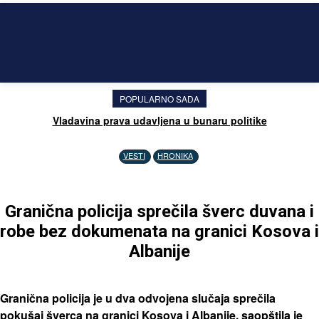
POPULARNO SADA
Vladavina prava udavljena u bunaru politike
VESTI
HRONIKA
Granična policija sprečila šverc duvana i
robe bez dokumenata na granici Kosova i
Albanije
Granična policija je u dva odvojena slučaja sprečila
pokušaj šverca na granici Kosova i Albanije, saopštila je