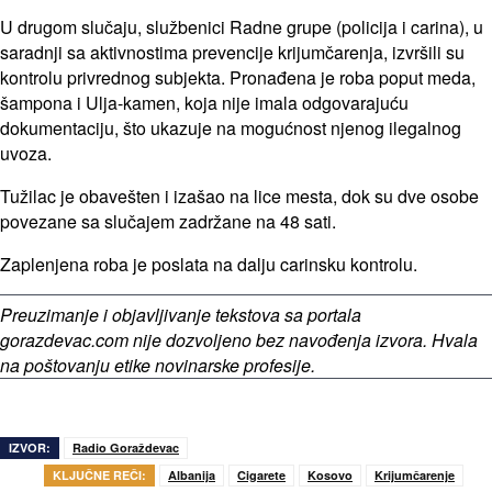
U drugom slučaju, službenici Radne grupe (policija i carina), u
saradnji sa aktivnostima prevencije krijumčarenja, izvršili su
kontrolu privrednog subjekta. Pronađena je roba poput meda,
šampona i Ulja-kamen, koja nije imala odgovarajuću
dokumentaciju, što ukazuje na mogućnost njenog ilegalnog
uvoza.
Tužilac je obavešten i izašao na lice mesta, dok su dve osobe
povezane sa slučajem zadržane na 48 sati.
Zaplenjena roba je poslata na dalju carinsku kontrolu.
Preuzimanje i objavljivanje tekstova sa portala
gorazdevac.com nije dozvoljeno bez navođenja izvora. Hvala
na poštovanju etike novinarske profesije.
IZVOR:
Radio Goraždevac
KLJUČNE REČI:
Albanija
Cigarete
Kosovo
Krijumčarenje