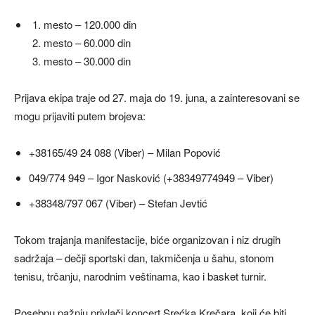
mesto – 120.000 din
mesto – 60.000 din
mesto – 30.000 din
Prijava ekipa traje od 27. maja do 19. juna, a zainteresovani se
mogu prijaviti putem brojeva:
+38165/49 24 088 (Viber) – Milan Popović
049/774 949 – Igor Nasković (+38349774949 – Viber)
+38348/797 067 (Viber) – Stefan Jevtić
Tokom trajanja manifestacije, biće organizovan i niz drugih
sadržaja – dečji sportski dan, takmičenja u šahu, stonom
tenisu, trčanju, narodnim veštinama, kao i basket turnir.
Posebnu pažnju privlači koncert Srećka Krečara, koji će biti