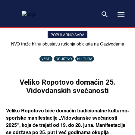
POPULARNO SADA
NVO traže hitnu obustavu rušenja objekata na Gazivodama
VESTI
DRUŠTVO
KULTURA
Veliko Ropotovo domaćin 25.
Vidovdanskih svečanosti
Veliko Ropotovo biće domaćin tradicionalne kulturno-
sportske manifestacije „Vidovdanske svečanosti
2025“, koja će trajati od 19. do 28. juna. Manifestacija
se održava po 25. put i već godinama okuplja