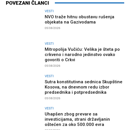
POVEZANI ČLANCI
VESTI
NVO traže hitnu obustavu rušenja
objekata na Gazivodama
05/08/2026
VESTI
Mitropolija Vučiću: Velika je šteta po
crkveno i narodno jedinstvo ovako
govoriti o Crkvi
05/08/2026
VESTI
Sutra konstitutivna sednica Skupštine
Kosova, na dnevnom redu izbor
predsednika i potpredsednika
05/08/2026
VESTI
Uhapšen zbog prevare sa
investicijama, strani državljanin
oštećen za oko 500.000 evra