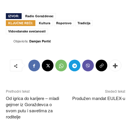
IZVOR:
Radio Goraždevac
KLJUČNE REČI:
Kultura
Ropotovo
Tradicija
Vidovdanske svečanosti
Objavio/la:
Damjan Portić
Prethodni tekst
Sledeći tekst
Od igrica do karijere – mladi
Produžen mandat EULEX-u
gejmer iz Goraždevca o
svom putu i savetima za
roditelje