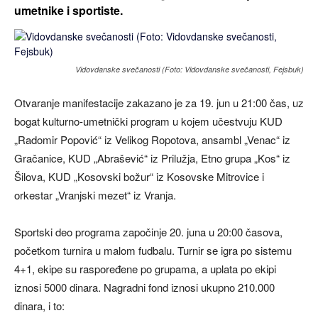
umetnike i sportiste.
Vidovdanske svečanosti (Foto: Vidovdanske svečanosti, Fejsbuk)
Otvaranje manifestacije zakazano je za 19. jun u 21:00 čas, uz
bogat kulturno-umetnički program u kojem učestvuju KUD
„Radomir Popović“ iz Velikog Ropotova, ansambl „Venac“ iz
Gračanice, KUD „Abrašević“ iz Prilužja, Etno grupa „Kos“ iz
Šilova, KUD „Kosovski božur“ iz Kosovske Mitrovice i
orkestar „Vranjski mezet“ iz Vranja.
Sportski deo programa započinje 20. juna u 20:00 časova,
početkom turnira u malom fudbalu. Turnir se igra po sistemu
4+1, ekipe su raspoređene po grupama, a uplata po ekipi
iznosi 5000 dinara. Nagradni fond iznosi ukupno 210.000
dinara, i to: