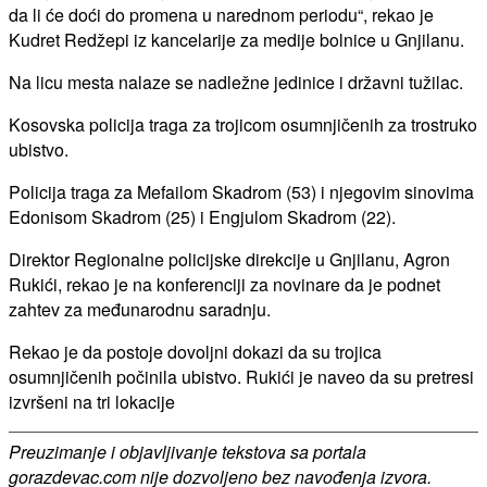
da li će doći do promena u narednom periodu“, rekao je
Kudret Redžepi iz kancelarije za medije bolnice u Gnjilanu.
Na licu mesta nalaze se nadležne jedinice i državni tužilac.
Kosovska policija traga za trojicom osumnjičenih za trostruko
ubistvo.
Policija traga za Mefailom Skadrom (53) i njegovim sinovima
Edonisom Skadrom (25) i Engjulom Skadrom (22).
Direktor Regionalne policijske direkcije u Gnjilanu, Agron
Rukići, rekao je na konferenciji za novinare da je podnet
zahtev za međunarodnu saradnju.
Rekao je da postoje dovoljni dokazi da su trojica
osumnjičenih počinila ubistvo. Rukići je naveo da su pretresi
izvršeni na tri lokacije
Preuzimanje i objavljivanje tekstova sa portala
gorazdevac.com nije dozvoljeno bez navođenja izvora.