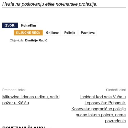
Hvala na poštovanju etike novinarske profesije.
IZVOR:
Koha/Kim
KLJUČNE REČI:
Gnjilane
Policija
Pucnjava
Objavio/la:
Dimitrije Radić
Prethodni tekst
Sledeći tekst
Mitrovica i danas u dimu, veliki
Incident kod sela Vuča u
požar u Kičiću
Leposaviću: Pripadnik
Kosovske pogranične policije
pucao tokom potere, nema
povređenih