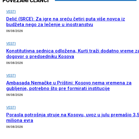
POVEZANI ČLANCI
VESTI
Delić (SRCE): Za igre na sreću četiri puta više novca iz
budžeta nego za lečenje u inostranstvu
06/08/2026
VESTI
Konstitutivna sednica odložena, Kurti traži dodatno vreme z
dogovor o predsedniku Kosova
06/08/2026
VESTI
Ambasada Nemačke u Prištini: Kosovo nema vremena za
gubljenje, potrebno što pre formirati institucije
06/08/2026
VESTI
Porasla potrošnja struje na Kosovu, uvoz u julu premašio 3,
miliona evra
06/08/2026