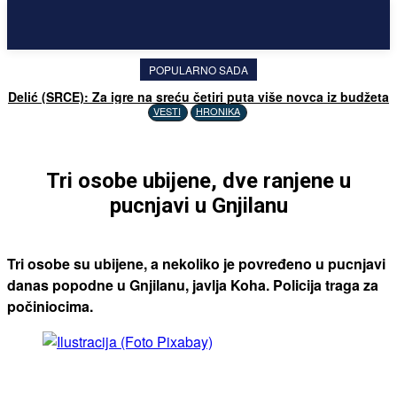
POPULARNO SADA
Delić (SRCE): Za igre na sreću četiri puta više novca iz budžeta
nego za lečenje u inostranstvu
VESTI
HRONIKA
Tri osobe ubijene, dve ranjene u
pucnjavi u Gnjilanu
Tri osobe su ubijene, a nekoliko je povređeno u pucnjavi
danas popodne u Gnjilanu, javlja Koha. Policija traga za
počiniocima.