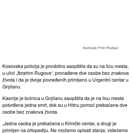
Ilustracija (Foto Pixabay)
Kosovska policija je prvobitno saopštila da su na licu mesta,
u ulici „Ibrahim Rugova“, pronađene dve osobe bez znakova
života i da je dvoje povređenih primljeno u Urgentni centar u
Gnjilanu.
Kasnije je bolnica u Gnjilanu saopštila da je na licu mesta
potvrđena jedna smrt, dok su u Hitnu pomoć prebačene dve
osobe bez znakova života.
„Jedna osoba je prebačena u Klinički centar, a drugi je
primljen na ortopediju. Ne možemo opisati stanje, videćemo