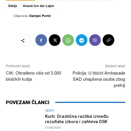
Srbija
Ursula fon der Lajen
Objavio/la:
Damjan Portić
Prethodni tekst
Sledeći tekst
CIK: Obrađeno više od 3.000
Policija: U blizini Ambasade
biračkih kutija
SAD uhapšena osoba zbog
pretnji
POVEZANI ČLANCI
VESTI
Kurti: Drastična razlika između
rezultata izbora i zahteva DSK
07/08/2026