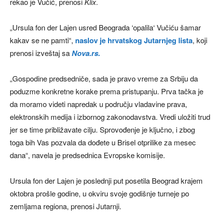
rekao je Vučić, prenosi
Klix.
„Ursula fon der Lajen usred Beograda ‘opalila‘ Vučiću šamar
kakav se ne pamti“,
naslov je hrvatskog Jutarnjeg lista
, koji
prenosi izveštaj sa
Nova.rs.
„Gospodine predsedniče, sada je pravo vreme za Srbiju da
poduzme konkretne korake prema pristupanju. Prva tačka je
da moramo videti napredak u području vladavine prava,
elektronskih medija i izbornog zakonodavstva. Vredi uložiti trud
jer se time približavate cilju. Sprovođenje je ključno, i zbog
toga bih Vas pozvala da dođete u Brisel otprilike za mesec
dana“, navela je predsednica Evropske komisije.
Ursula fon der Lajen je poslednji put posetila Beograd krajem
oktobra prošle godine, u okviru svoje godišnje turneje po
zemljama regiona, prenosi Jutarnji.