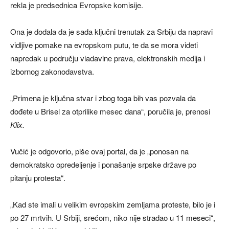
rekla je predsednica Evropske komisije.
Ona je dodala da je sada ključni trenutak za Srbiju da napravi
vidljive pomake na evropskom putu, te da se mora videti
napredak u području vladavine prava, elektronskih medija i
izbornog zakonodavstva.
„Primena je ključna stvar i zbog toga bih vas pozvala da
dođete u Brisel za otprilike mesec dana“, poručila je, prenosi
Klix.
Vučić je odgovorio, piše ovaj portal, da je „ponosan na
demokratsko opredeljenje i ponašanje srpske države po
pitanju protesta“.
„Kad ste imali u velikim evropskim zemljama proteste, bilo je i
po 27 mrtvih. U Srbiji, srećom, niko nije stradao u 11 meseci“,