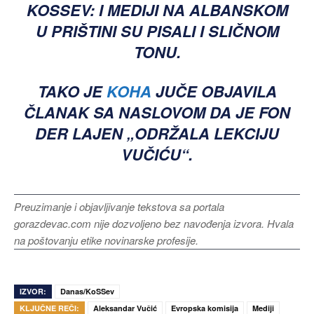
KOSSEV:
I MEDIJI NA ALBANSKOM
U PRIŠTINI SU PISALI I SLIČNOM
TONU.
TAKO JE
KOHA
JUČE OBJAVILA
ČLANAK SA NASLOVOM DA JE FON
DER LAJEN „ODRŽALA LEKCIJU
VUČIĆU“.
Preuzimanje i objavljivanje tekstova sa portala
gorazdevac.com nije dozvoljeno bez navođenja izvora. Hvala
na poštovanju etike novinarske profesije.
IZVOR:
Danas/KoSSev
KLJUČNE REČI:
Aleksandar Vučić
Evropska komisija
Mediji