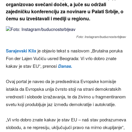
organizovao svečani doček, a juče su održali
zajedničku konferenciju za novinare u Palati Srbije, o
čemu su izveštavali i mediji u regionu.
Foto: Instagram/buducnostsrbijeav
Sarajevski Klix
je objavio tekst s naslovom „Brutalna poruka
Fon der Lajen Vučiću usred Beograda: Vi vrlo dobro znate
kakav je stav EU“, prenosi
Danas.
Ovaj portal je naveo da je predsednica Evropske komisije
istakla da Evropska unija čvrsto stoji na strani demokratskih
vrednosti i slobode izražavanja, te da živimo u fragmentiranom
svetu koji produbljuje jaz između demokratije i autokratije.
„Vi vrlo dobro znate kakav je stav EU – naš stav podrazumeva
slobodu, a ne represiju, uključujući pravo na mirno okupljanje“,