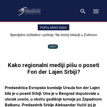
POPULARNO SADA
Specijalno tužilaštvo i policija: Na trećoj lokaciji u Zubinom
Potoku potvrđeno prisustvo posmrtnih ostataka
VESTI
Kako regionalni mediji pišu o poseti
Fon der Lajen Srbiji?
Predsednica Evropske komisije Ursula fon der Lajen
bila je u poseti Srbiji. Ona je u Beograd doputovala u
utorak uveče, u okviru godišnje turneje po Zapadnom
Balkanu. Predsednik Srbije Aleksandar Vučić joj je