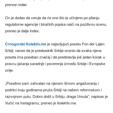
prenosi
index.
On je dodao da veruje da će ono što je učinjeno po pitanju
regulatorne agencije i biračkih popisa naići na pozitivnu ocenu,
preneo je dalje Index.
Crnogorski Kolektiv.me
je najavljujući posetu Fon der Lajen
Srbiji, naveo da je predsednik Srbije ocenio da svaka njena
poseta ima poseban značaj i da predstavlja još jedan korak u
pravcu jačanja saradnje i poverenja između Srbije i Evropske
unije.
„Posebno sam zahvalan na njenom ličnom angažovanju i
podršci koju godinama pruža Srbiji na našem reformskom i
razvojnom putu. Dobro došli u Srbiju, draga Ursula”, napisao je
Vučić na Instagramu, preneo je
Kolektiv.me.