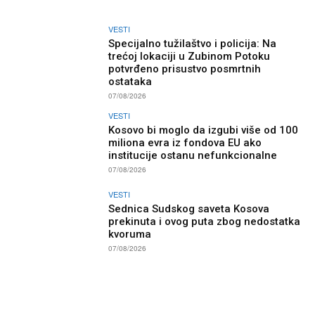
VESTI
Specijalno tužilaštvo i policija: Na
trećoj lokaciji u Zubinom Potoku
potvrđeno prisustvo posmrtnih
ostataka
07/08/2026
VESTI
Kosovo bi moglo da izgubi više od 100
miliona evra iz fondova EU ako
institucije ostanu nefunkcionalne
07/08/2026
VESTI
Sednica Sudskog saveta Kosova
prekinuta i ovog puta zbog nedostatka
kvoruma
07/08/2026