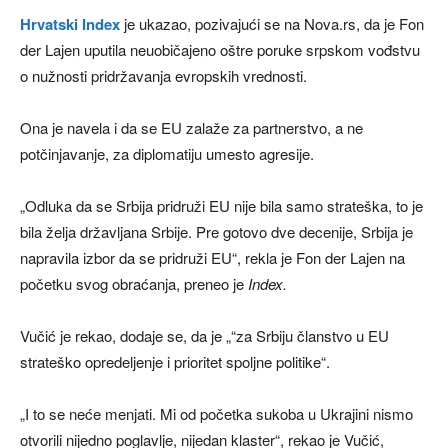
Hrvatski Index
je ukazao, pozivajući se na Nova.rs, da je Fon
der Lajen uputila neuobičajeno oštre poruke srpskom vođstvu
o nužnosti pridržavanja evropskih vrednosti.
Ona je navela i da se EU zalaže za partnerstvo, a ne
potčinjavanje, za diplomatiju umesto agresije.
„Odluka da se Srbija pridruži EU nije bila samo strateška, to je
bila želja državljana Srbije. Pre gotovo dve decenije, Srbija je
napravila izbor da se pridruži EU“, rekla je Fon der Lajen na
početku svog obraćanja, preneo je
Index.
Vučić je rekao, dodaje se, da je „“za Srbiju članstvo u EU
strateško opredeljenje i prioritet spoljne politike“.
„I to se neće menjati. Mi od početka sukoba u Ukrajini nismo
otvorili nijedno poglavlje, nijedan klaster“, rekao je Vučić,