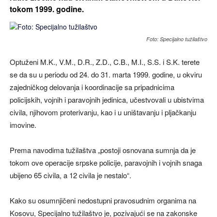
tokom 1999. godine.
Foto: Specijalno tužilaštvo
Optuženi M.K., V.M., D.R., Z.D., C.B., M.I., S.S. i S.K. terete
se da su u periodu od 24. do 31. marta 1999. godine, u okviru
zajedničkog delovanja i koordinacije sa pripadnicima
policijskih, vojnih i paravojnih jedinica, učestvovali u ubistvima
civila, njihovom proterivanju, kao i u uništavanju i pljačkanju
imovine.
Prema navodima tužilaštva „postoji osnovana sumnja da je
tokom ove operacije srpske policije, paravojnih i vojnih snaga
ubijeno 65 civila, a 12 civila je nestalo“.
Kako su osumnjičeni nedostupni pravosudnim organima na
Kosovu, Specijalno tužilaštvo je, pozivajući se na zakonske