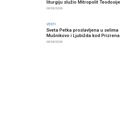
liturgiju služio Mitropolit Teodosije
08/08/2026
VESTI
Sveta Petka proslavljena u selima
Mušnikovo i Ljubižda kod Prizrena
08/08/2026