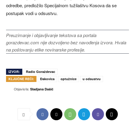
odredbe, predložilo
Specijalnom tužilaštvu Kosova
da se
postupak vodi u odsustvu.
Preuzimanje i objavljivanje tekstova sa portala
gorazdevac.com nije dozvoljeno bez navođenja izvora. Hvala
na poštovanju etike novinarske profesije.
IZVOR:
Radio Goraždevac
KLJUČNE REČI:
Đakovica
optužnice
u odsustvu
Objavio/la:
Sladjana Dašić