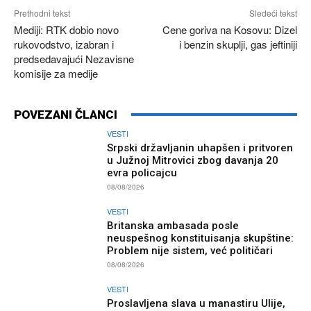
Prethodni tekst
Sledeći tekst
Mediji: RTK dobio novo
Cene goriva na Kosovu: Dizel
rukovodstvo, izabran i
i benzin skuplji, gas jeftiniji
predsedavajući Nezavisne
komisije za medije
POVEZANI ČLANCI
VESTI
Srpski državljanin uhapšen i pritvoren
u Južnoj Mitrovici zbog davanja 20
evra policajcu
08/08/2026
VESTI
Britanska ambasada posle
neuspešnog konstituisanja skupštine:
Problem nije sistem, već političari
08/08/2026
VESTI
Proslavljena slava u manastiru Ulije,