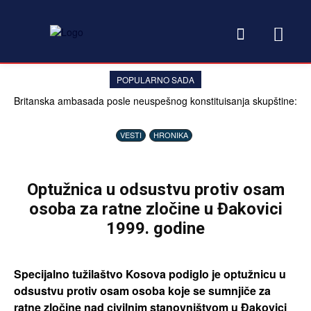
POPULARNO SADA
Britanska ambasada posle neuspešnog konstituisanja skupštine:
Problem nije sistem, već političari
VESTI
HRONIKA
Optužnica u odsustvu protiv osam
osoba za ratne zločine u Đakovici
1999. godine
Specijalno tužilaštvo Kosova podiglo je optužnicu u
odsustvu protiv osam osoba koje se sumnjiče za
ratne zločine nad civilnim stanovništvom u Đakovici