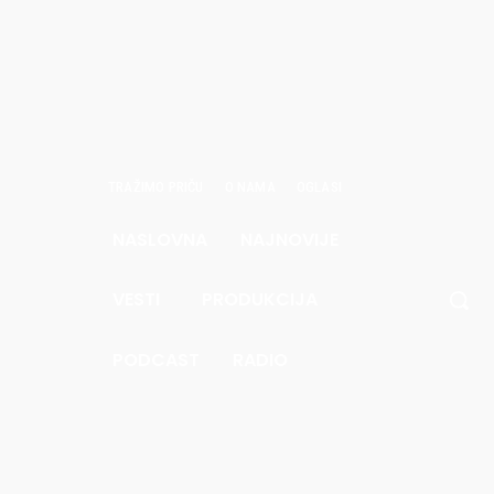
TRAŽIMO PRIČU
O NAMA
OGLASI
NASLOVNA
NAJNOVIJE
avgust
6.
VESTI
PRODUKCIJA
.8
Pec
PODCAST
RADIO