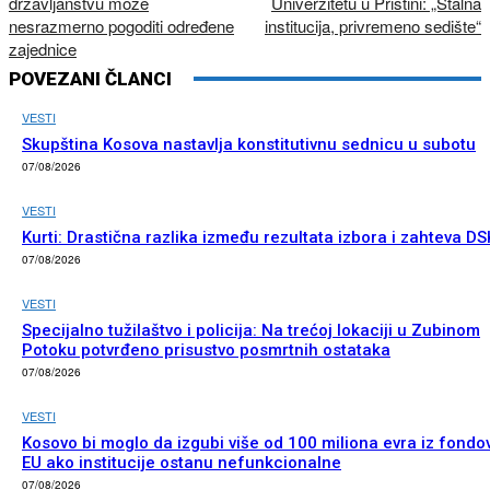
državljanstvu može
Univerzitetu u Prištini: „Stalna
nesrazmerno pogoditi određene
institucija, privremeno sedište“
zajednice
POVEZANI ČLANCI
VESTI
Skupština Kosova nastavlja konstitutivnu sednicu u subotu
07/08/2026
VESTI
Kurti: Drastična razlika između rezultata izbora i zahteva DS
07/08/2026
VESTI
Specijalno tužilaštvo i policija: Na trećoj lokaciji u Zubinom
Potoku potvrđeno prisustvo posmrtnih ostataka
07/08/2026
VESTI
Kosovo bi moglo da izgubi više od 100 miliona evra iz fondo
EU ako institucije ostanu nefunkcionalne
07/08/2026