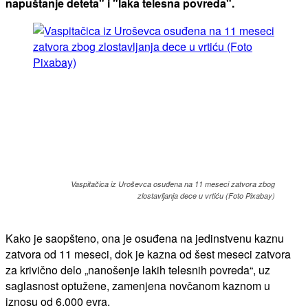
napuštanje deteta" i "laka telesna povreda".
Vaspitačica iz Uroševca osuđena na 11 meseci zatvora zbog
zlostavljanja dece u vrtiću (Foto Pixabay)
Kako je saopšteno, ona je osuđena na jedinstvenu kaznu
zatvora od 11 meseci, dok je kazna od šest meseci zatvora
za krivično delo „nanošenje lakih telesnih povreda“, uz
saglasnost optužene, zamenjena novčanom kaznom u
iznosu od 6.000 evra.