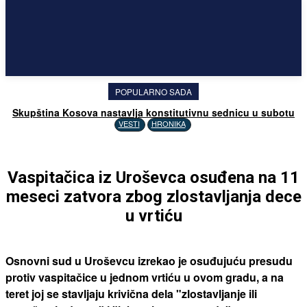
POPULARNO SADA
Skupština Kosova nastavlja konstitutivnu sednicu u subotu
VESTI
HRONIKA
Vaspitačica iz Uroševca osuđena na 11
meseci zatvora zbog zlostavljanja dece
u vrtiću
Osnovni sud u Uroševcu izrekao je osuđujuću presudu
protiv vaspitačice u jednom vrtiću u ovom gradu, a na
teret joj se stavljaju krivična dela "zlostavljanje ili