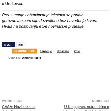
u Uroševcu.
Preuzimanje i objavljivanje tekstova sa portala
gorazdevac.com nije dozvoljeno bez navođenja izvora.
Hvala na poštovanju etike novinarske profesije.
IZVOR:
Kim
KLJUČNE REČI:
hapsenje
Uroševac
Vrtić
Objavio/la:
Dimitrije Radić
Prethodni tekst
Sledeći tekst
CASA: Novi zakon o
U Kragujevcu sutra tribina o