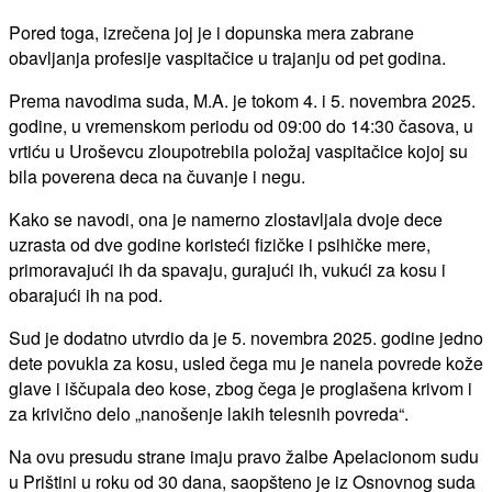
Pored toga, izrečena joj je i dopunska mera zabrane
obavljanja profesije vaspitačice u trajanju od pet godina.
Prema navodima suda, M.A. je tokom 4. i 5. novembra 2025.
godine, u vremenskom periodu od 09:00 do 14:30 časova, u
vrtiću u Uroševcu zloupotrebila položaj vaspitačice kojoj su
bila poverena deca na čuvanje i negu.
Kako se navodi, ona je namerno zlostavljala dvoje dece
uzrasta od dve godine koristeći fizičke i psihičke mere,
primoravajući ih da spavaju, gurajući ih, vukući za kosu i
obarajući ih na pod.
Sud je dodatno utvrdio da je 5. novembra 2025. godine jedno
dete povukla za kosu, usled čega mu je nanela povrede kože
glave i iščupala deo kose, zbog čega je proglašena krivom i
za krivično delo „nanošenje lakih telesnih povreda“.
Na ovu presudu strane imaju pravo žalbe Apelacionom sudu
u Prištini u roku od 30 dana, saopšteno je iz Osnovnog suda