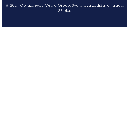
© 2024 Gorazdevac Media Group. Sva prava zadržana. Izrada:
SPIplus