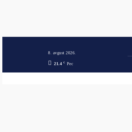
8. avgust 2026.
C
21.4
Pec
Skupština Kosova nastavlja konstituti
POPULARNO SADA
VESTI
saopštenja
Kancelarija za KiM organizovala školu plivanja za decu sa
VESTI
SAOPŠTENJA