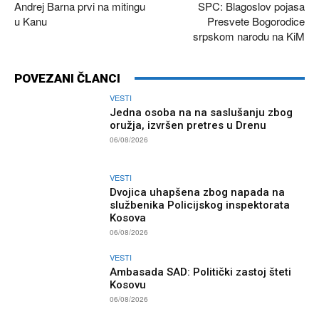
Andrej Barna prvi na mitingu
SPC: Blagoslov pojasa
u Kanu
Presvete Bogorodice
srpskom narodu na KiM
POVEZANI ČLANCI
VESTI
Jedna osoba na na saslušanju zbog
oružja, izvršen pretres u Drenu
06/08/2026
VESTI
Dvojica uhapšena zbog napada na
službenika Policijskog inspektorata
Kosova
06/08/2026
VESTI
Ambasada SAD: Politički zastoj šteti
Kosovu
06/08/2026