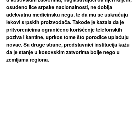
osuđeno lice srpske nacionalnosti, ne dobija
adekvatnu medicinsku negu, te da mu se uskraćuju
lekovi srpskih proizvođača. Takođe je kazala da je
pritvorenicima ograničeno korišćenje telefonskih
poziva i kantine, uprkos tome što porodice uplaćuju
novac. Sa druge strane, predstavnici institucija kažu
da je stanje u kosovskim zatvorima bolje nego u
zemljama regiona.