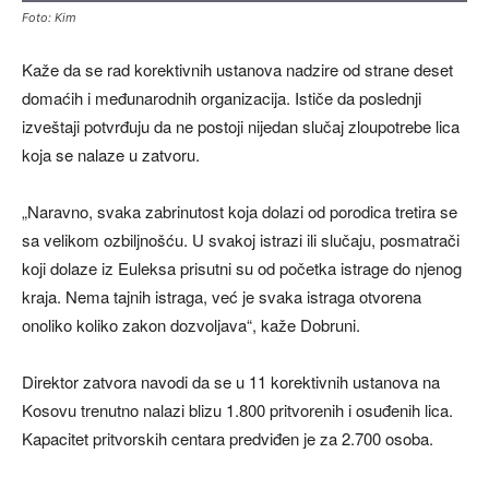
Foto: Kim
Kaže da se rad korektivnih ustanova nadzire od strane deset
domaćih i međunarodnih organizacija. Ističe da poslednji
izveštaji potvrđuju da ne postoji nijedan slučaj zloupotrebe lica
koja se nalaze u zatvoru.
„Naravno, svaka zabrinutost koja dolazi od porodica tretira se
sa velikom ozbiljnošću. U svakoj istrazi ili slučaju, posmatrači
koji dolaze iz Euleksa prisutni su od početka istrage do njenog
kraja. Nema tajnih istraga, već je svaka istraga otvorena
onoliko koliko zakon dozvoljava“, kaže Dobruni.
Direktor zatvora navodi da se u 11 korektivnih ustanova na
Kosovu trenutno nalazi blizu 1.800 pritvorenih i osuđenih lica.
Kapacitet pritvorskih centara predviđen je za 2.700 osoba.