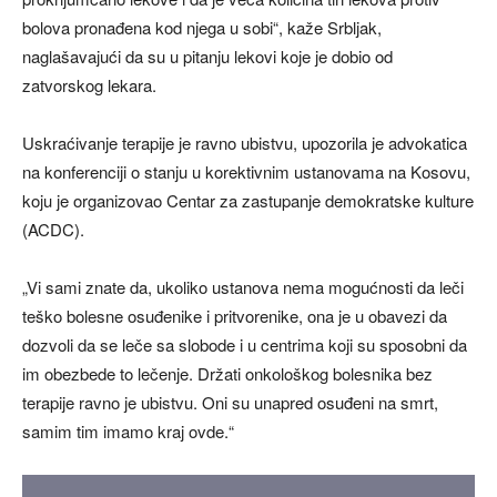
bolova pronađena kod njega u sobi“, kaže Srbljak,
naglašavajući da su u pitanju lekovi koje je dobio od
zatvorskog lekara.
Uskraćivanje terapije je ravno ubistvu, upozorila je advokatica
na konferenciji o stanju u korektivnim ustanovama na Kosovu,
koju je organizovao Centar za zastupanje demokratske kulture
(ACDC).
„Vi sami znate da, ukoliko ustanova nema mogućnosti da leči
teško bolesne osuđenike i pritvorenike, ona je u obavezi da
dozvoli da se leče sa slobode i u centrima koji su sposobni da
im obezbede to lečenje. Držati onkološkog bolesnika bez
terapije ravno je ubistvu. Oni su unapred osuđeni na smrt,
samim tim imamo kraj ovde.“