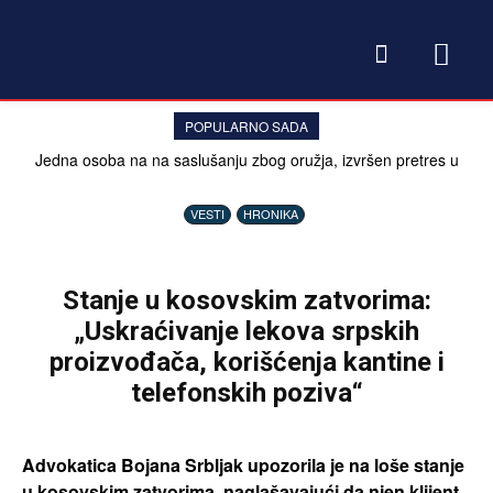
POPULARNO SADA
Jedna osoba na na saslušanju zbog oružja, izvršen pretres u
Drenu
VESTI
HRONIKA
Stanje u kosovskim zatvorima:
„Uskraćivanje lekova srpskih
proizvođača, korišćenja kantine i
telefonskih poziva“
Advokatica Bojana Srbljak upozorila je na loše stanje
u kosovskim zatvorima, naglašavajući da njen klijent,