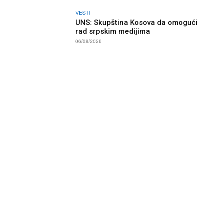
VESTI
UNS: Skupština Kosova da omogući
rad srpskim medijima
06/08/2026