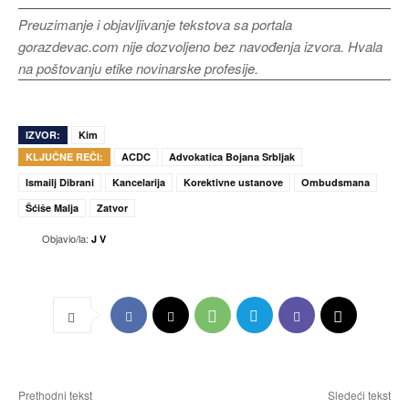
Preuzimanje i objavljivanje tekstova sa portala
gorazdevac.com nije dozvoljeno bez navođenja izvora. Hvala
na poštovanju etike novinarske profesije.
IZVOR:
Kim
KLJUČNE REČI:
ACDC
Advokatica Bojana Srbljak
Ismailj Dibrani
Kancelarija
Korektivne ustanove
Ombudsmana
Šćiše Malja
Zatvor
Objavio/la:
J V
Prethodni tekst
Sledeći tekst