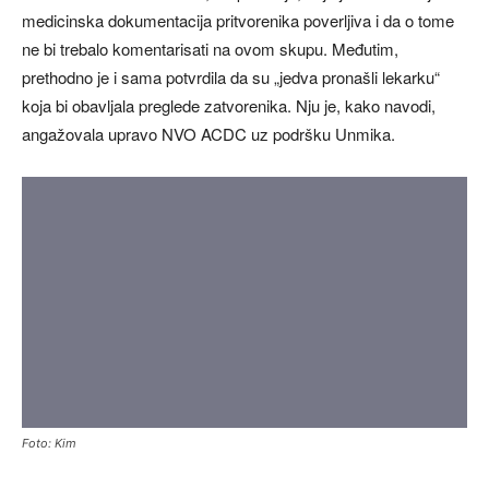
medicinska dokumentacija pritvorenika poverljiva i da o tome
ne bi trebalo komentarisati na ovom skupu. Međutim,
prethodno je i sama potvrdila da su „jedva pronašli lekarku“
koja bi obavljala preglede zatvorenika. Nju je, kako navodi,
angažovala upravo NVO ACDC uz podršku Unmika.
Foto: Kim