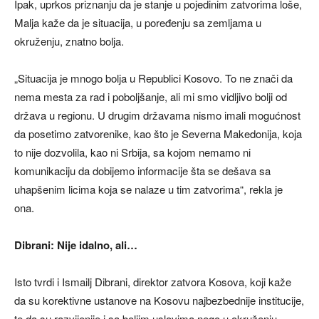
Ipak, uprkos priznanju da je stanje u pojedinim zatvorima loše,
Malja kaže da je situacija, u poređenju sa zemljama u
okruženju, znatno bolja.
„Situacija je mnogo bolja u Republici Kosovo. To ne znači da
nema mesta za rad i poboljšanje, ali mi smo vidljivo bolji od
država u regionu. U drugim državama nismo imali mogućnost
da posetimo zatvorenike, kao što je Severna Makedonija, koja
to nije dozvolila, kao ni Srbija, sa kojom nemamo ni
komunikaciju da dobijemo informacije šta se dešava sa
uhapšenim licima koja se nalaze u tim zatvorima“, rekla je
ona.
Dibrani: Nije idalno, ali…
Isto tvrdi i Ismailj Dibrani, direktor zatvora Kosova, koji kaže
da su korektivne ustanove na Kosovu najbezbednije institucije,
te da su razvijenije i sa boljim uslovima nego u okruženju.