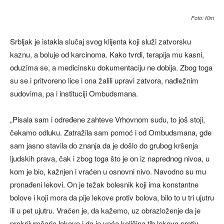
Foto: Kim
Srbljak je istakla slučaj svog klijenta koji služi zatvorsku
kaznu, a boluje od karcinoma. Kako tvrdi, terapija mu kasni,
oduzima se, a medicinsku dokumentaciju ne dobija. Zbog toga
su se i pritvoreno lice i ona žalili upravi zatvora, nadležnim
sudovima, pa i instituciji Ombudsmana.
„Pisala sam i određene zahteve Vrhovnom sudu, to još stoji,
čekamo odluku. Zatražila sam pomoć i od Ombudsmana, gde
sam jasno stavila do znanja da je došlo do grubog kršenja
ljudskih prava, čak i zbog toga što je on iz naprednog nivoa, u
kom je bio, kažnjen i vraćen u osnovni nivo. Navodno su mu
pronađeni lekovi. On je težak bolesnik koji ima konstantne
bolove i koji mora da pije lekove protiv bolova, bilo to u tri ujutru
ili u pet ujutru. Vraćen je, da kažemo, uz obrazloženje da je
prokrijumčario lekove i da je veća količina tih lekova protiv