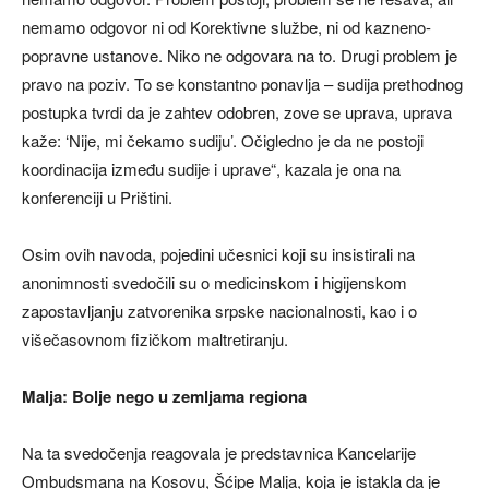
nemamo odgovor ni od Korektivne službe, ni od kazneno-
popravne ustanove. Niko ne odgovara na to. Drugi problem je
pravo na poziv. To se konstantno ponavlja – sudija prethodnog
postupka tvrdi da je zahtev odobren, zove se uprava, uprava
kaže: ‘Nije, mi čekamo sudiju’. Očigledno je da ne postoji
koordinacija između sudije i uprave“, kazala je ona na
konferenciji u Prištini.
Osim ovih navoda, pojedini učesnici koji su insistirali na
anonimnosti svedočili su o medicinskom i higijenskom
zapostavljanju zatvorenika srpske nacionalnosti, kao i o
višečasovnom fizičkom maltretiranju.
Malja: Bolje nego u zemljama regiona
Na ta svedočenja reagovala je predstavnica Kancelarije
Ombudsmana na Kosovu, Šćipe Malja, koja je istakla da je