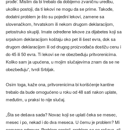
prođe’. Mislim da bi trebalo da dobijemo zvaničnu uredbu,
ukoliko postoji, da ti lekovi ne mogu da se prime. Takođe,
dodatni problem je što su pojedini lekovi, zamene sa
slovenačkom, hrvatskom ili nekom drugom deklaracijom,
petostruko skuplji. Imate određene lekove za dijabetes koji sa
srpskom deklaracijom koštaju oko pet ili šest evra, dok sa
drugom deklaracijom ili od drugog proizvođača dostižu cenu i
do 45 ili 50 evra. Ti lekovi se ne obezbeđuju pritvorenicima.
Koliko sam ja upućena, u mojim slučajevima znam da se ne
obezbeđuju“, tvrdi Srbljak.
Osim toga, kaže ona, pritvorenicima bi korišćenje kantine
trebalo da bude omogućeno u roku od 48 sati nakon uplate,
međutim, u praksi to nije slučaj.
„Šta se dešava sada? Novac koji se uplati čeka se mesec,
mesec i po, nekad i do dva meseca. U čemu je problem? Mi
nemamo odgovor. Problem postoji, problem se ne rešava, ali