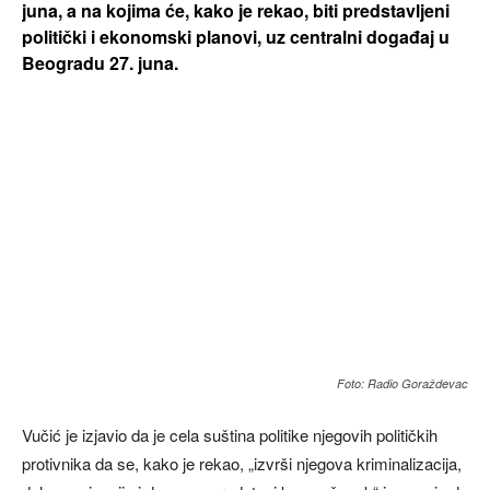
juna, a na kojima će, kako je rekao, biti predstavljeni
politički i ekonomski planovi, uz centralni događaj u
Beogradu 27. juna.
Foto: Radio Goraždevac
Vučić je izjavio da je cela suština politike njegovih političkih
protivnika da se, kako je rekao, „izvrši njegova kriminalizacija,