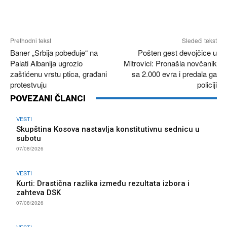
Prethodni tekst
Sledeći tekst
Baner „Srbija pobeđuje“ na
Pošten gest devojčice u
Palati Albanija ugrozio
Mitrovici: Pronašla novčanik
zaštićenu vrstu ptica, građani
sa 2.000 evra i predala ga
protestvuju
policiji
POVEZANI ČLANCI
VESTI
Skupština Kosova nastavlja konstitutivnu sednicu u
subotu
07/08/2026
VESTI
Kurti: Drastična razlika između rezultata izbora i
zahteva DSK
07/08/2026