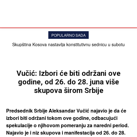
POPULARNO SADA
Skupština Kosova nastavlja konstitutivnu sednicu u subotu
VESTI
POLITIKA
Vučić: Izbori će biti održani ove
godine, od 26. do 28. juna više
skupova širom Srbije
Predsednik Srbije Aleksandar Vučić najavio je da će
izbori biti održani tokom ove godine, odbacujući
spekulacije o njihovom pomeranju za naredni period.
Najavio je i niz skupova i manifestacija od 26. do 28.