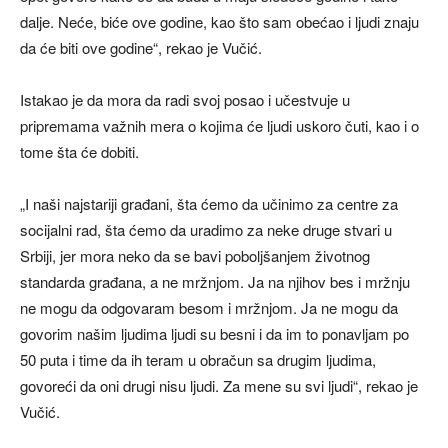
dalje. Neće, biće ove godine, kao što sam obećao i ljudi znaju
da će biti ove godine“, rekao je Vučić.
Istakao je da mora da radi svoj posao i učestvuje u
pripremama važnih mera o kojima će ljudi uskoro čuti, kao i o
tome šta će dobiti.
„I naši najstariji građani, šta ćemo da učinimo za centre za
socijalni rad, šta ćemo da uradimo za neke druge stvari u
Srbiji, jer mora neko da se bavi poboljšanjem životnog
standarda građana, a ne mržnjom. Ja na njihov bes i mržnju
ne mogu da odgovaram besom i mržnjom. Ja ne mogu da
govorim našim ljudima ljudi su besni i da im to ponavljam po
50 puta i time da ih teram u obračun sa drugim ljudima,
govoreći da oni drugi nisu ljudi. Za mene su svi ljudi“, rekao je
Vučić.