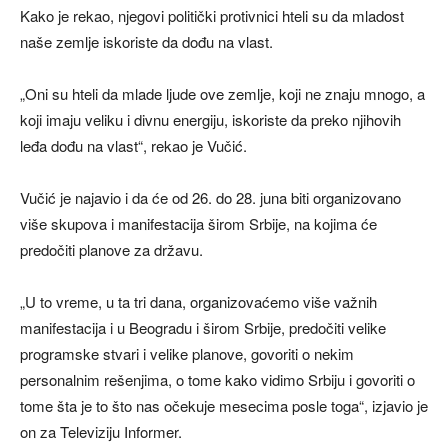
Kako je rekao, njegovi politički protivnici hteli su da mladost
naše zemlje iskoriste da dođu na vlast.
„Oni su hteli da mlade ljude ove zemlje, koji ne znaju mnogo, a
koji imaju veliku i divnu energiju, iskoriste da preko njihovih
leđa dođu na vlast“, rekao je Vučić.
Vučić je najavio i da će od 26. do 28. juna biti organizovano
više skupova i manifestacija širom Srbije, na kojima će
predočiti planove za državu.
„U to vreme, u ta tri dana, organizovaćemo više važnih
manifestacija i u Beogradu i širom Srbije, predočiti velike
programske stvari i velike planove, govoriti o nekim
personalnim rešenjima, o tome kako vidimo Srbiju i govoriti o
tome šta je to što nas očekuje mesecima posle toga“, izjavio je
on za Televiziju Informer.