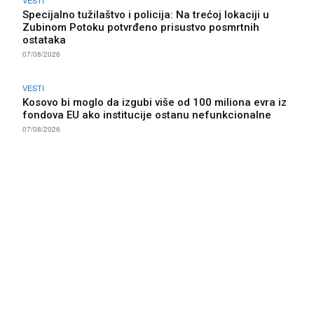
VESTI
Specijalno tužilaštvo i policija: Na trećoj lokaciji u
Zubinom Potoku potvrđeno prisustvo posmrtnih
ostataka
07/08/2026
VESTI
Kosovo bi moglo da izgubi više od 100 miliona evra iz
fondova EU ako institucije ostanu nefunkcionalne
07/08/2026