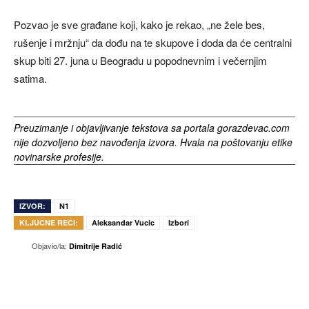
Pozvao je sve građane koji, kako je rekao, „ne žele bes,
rušenje i mržnju“ da dođu na te skupove i doda da će centralni
skup biti 27. juna u Beogradu u popodnevnim i večernjim
satima.
Preuzimanje i objavljivanje tekstova sa portala gorazdevac.com
nije dozvoljeno bez navođenja izvora. Hvala na poštovanju etike
novinarske profesije.
IZVOR:
N1
KLJUČNE REČI:
Aleksandar Vucic
Izbori
Objavio/la:
Dimitrije Radić