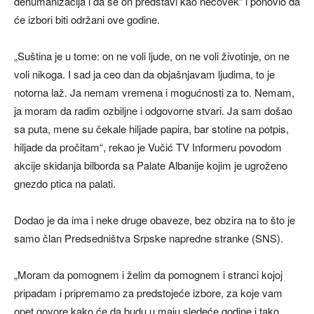
dehumanizacija i da se on predstavi kao nečovek“ i ponovio da
će izbori biti održani ove godine.
„Suština je u tome: on ne voli ljude, on ne voli životinje, on ne
voli nikoga. I sad ja ceo dan da objašnjavam ljudima, to je
notorna laž. Ja nemam vremena i mogućnosti za to. Nemam,
ja moram da radim ozbiljne i odgovorne stvari. Ja sam došao
sa puta, mene su čekale hiljade papira, bar stotine na potpis,
hiljade da pročitam“, rekao je Vučić TV Informeru povodom
akcije skidanja bilborda sa Palate Albanije kojim je ugroženo
gnezdo ptica na palati.
Dodao je da ima i neke druge obaveze, bez obzira na to što je
samo član Predsedništva Srpske napredne stranke (SNS).
„Moram da pomognem i želim da pomognem i stranci kojoj
pripadam i pripremamo za predstojeće izbore, za koje vam
opet govore kako će da budu u maju sledeće godine i tako