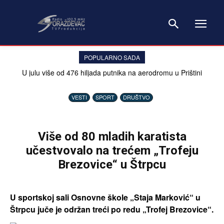
POPULARNO SADA
U julu više od 476 hiljada putnika na aerodromu u Prištini
VESTI
SPORT
DRUŠTVO
Više od 80 mladih karatista
učestvovalo na trećem „Trofeju
Brezovice“ u Štrpcu
U sportskoj sali Osnovne škole „Staja Marković“ u
Štrpcu juče je održan treći po redu „Trofej Brezovice“.