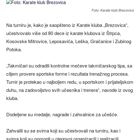
Foto: Karate klub Brezovica
Na turniru je, kako je saopšteno iz Karate kluba „Brezovica“,
učestvovalo više od 80 dece iz karate klubova iz Štrpca,
Kosovske Mitrovice, Leposavića, Leška, Gračanice i Zubinog
Potoka.
„Takmičari su odradili kontrolne mečeve takmičarskog tipa, sa
ciljem provere sportske forme i rezultata trenažnog procesa.
Turnir je protekao u najboljem redu, u sportskom i prijateljskom
duhu, na zadovoljstvo svih učesnika i trenera“, navode iz ovog
kluba.
Dodeljene su medalje, nagrade i zahvalnice za učešće.
Zahvalili su se svima koji su učestvovali na turniru, kao i
svima koji su pomogli u njegovoj organizaciji i realizaciji.