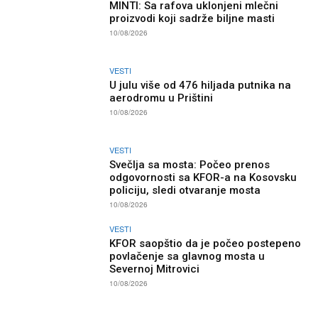
MINTI: Sa rafova uklonjeni mlečni
proizvodi koji sadrže biljne masti
10/08/2026
VESTI
U julu više od 476 hiljada putnika na
aerodromu u Prištini
10/08/2026
VESTI
Svečlja sa mosta: Počeo prenos
odgovornosti sa KFOR-a na Kosovsku
policiju, sledi otvaranje mosta
10/08/2026
VESTI
KFOR saopštio da je počeo postepeno
povlačenje sa glavnog mosta u
Severnoj Mitrovici
10/08/2026