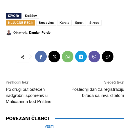
IZVOR:
KoSSev
KLJUČNE REČI:
Brezovica
Karate
Sport
Štrpce
Objavio/la:
Damjan Portić
Prethodni tekst
Sledeći tekst
Po drugi put oštećen
Poslednji dan za registraciju
nadgrobni spomenik u
birača sa invaliditetom
Matičanima kod Prištine
POVEZANI ČLANCI
VESTI