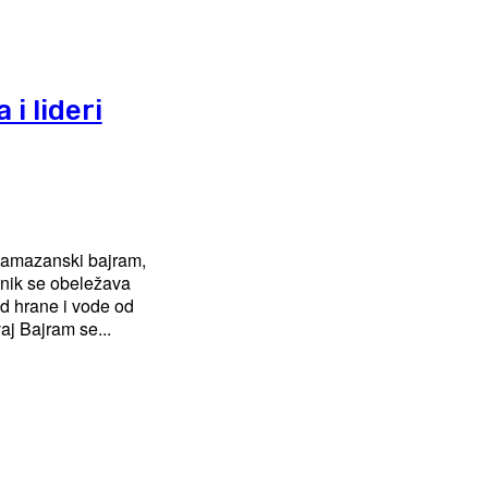
i lideri
 Ramazanski bajram,
znik se obeležava
 hrane i vode od
aj Bajram se...