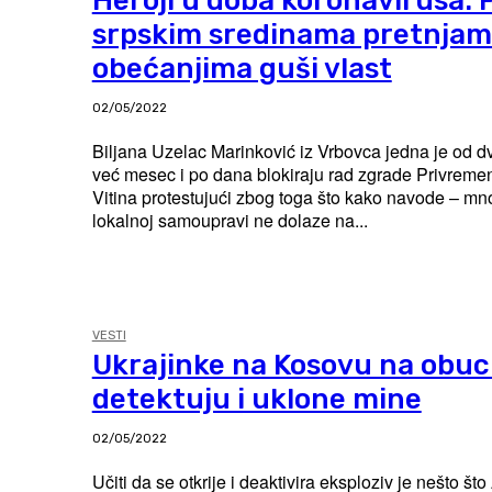
Heroji u doba koronavirusa: 
srpskim sredinama pretnjam
obećanjima guši vlast
02/05/2022
Biljana Uzelac Marinković iz Vrbovca jedna je od dv
već mesec i po dana blokiraju rad zgrade Privrem
Vitina protestujući zbog toga što kako navode – mn
lokalnoj samoupravi ne dolaze na...
VESTI
Ukrajinke na Kosovu na obuc
detektuju i uklone mine
02/05/2022
Učiti da se otkrije i deaktivira eksploziv je nešto št