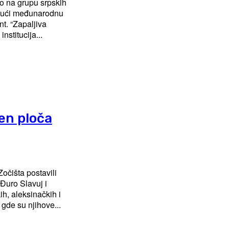
no na grupu srpskih
ajući međunarodnu
jiva
nstitucija...
en ploča
očišta postavili
Đuro Slavuj i
gde su njihove...