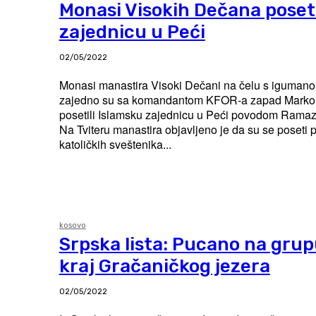
Monasi Visokih Dečana poseti
zajednicu u Peći
02/05/2022
Monasi manastira Visoki Dečani na čelu s iguma
zajedno su sa komandantom KFOR-a zapad Mark
posetili Islamsku zajednicu u Peći povodom Rama
Na Tviteru manastira objavljeno je da su se poseti pr
katoličkih sveštenika...
kosovo
Srpska lista: Pucano na gru
kraj Gračaničkog jezera
02/05/2022