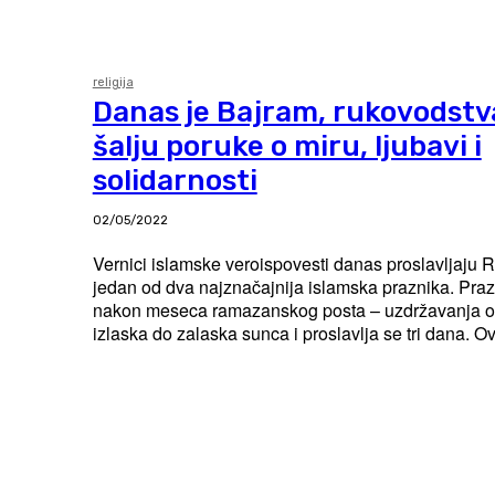
religija
Danas je Bajram, rukovodstva 
šalju poruke o miru, ljubavi i
solidarnosti
02/05/2022
Vernici islamske veroispovesti danas proslavljaju
jedan od dva najznačajnija islamska praznika. Pra
nakon meseca ramazanskog posta – uzdržavanja od
izlaska do zalaska sunca i proslavlja se tri dana. Ov