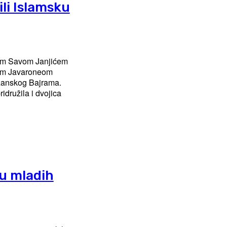
li Islamsku
nom Savom Janjićem
om Javaroneom
zanskog Bajrama.
idružila i dvojica
pu mladih