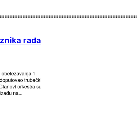
znika rada
m obeležavanja 1.
doputovao trubački
zađu na...