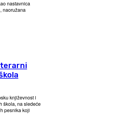
 kao nastavnica
ce, naoružana
iterarni
škola
psku književnost i
ih škola, na sledeće