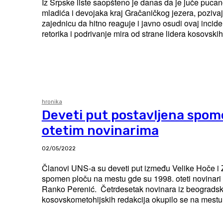
Iz Srpske liste saopšteno je danas da je juče puca
mladića i devojaka kraj Gračaničkog jezera, poziv
zajednicu da hitno reaguje i javno osudi ovaj incident. “Zapal
retorika i podrivanje mira od strane lidera kosovskih i
hronika
Deveti put postavljena spom
otetim novinarima
02/05/2022
Članovi UNS-a su deveti put između Velike Hoče i Z
spomen ploču na mestu gde su 1998. oteti novinari 
Ranko Perenić. Četrdesetak novinara iz beogradskih, aleksinačkih i
kosovskometohijskih redakcija okupilo se na mestu 