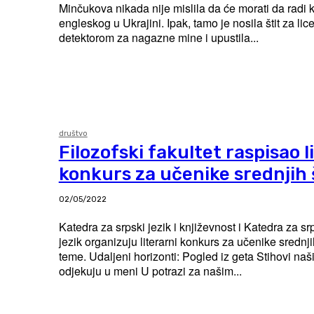
Minčukova nikada nije mislila da će morati da radi
engleskog u Ukrajini. Ipak, tamo je nosila štit za li
detektorom za nagazne mine i upustila...
društvo
Filozofski fakultet raspisao l
konkurs za učenike srednjih 
02/05/2022
Katedra za srpski jezik i književnost i Katedra za sr
jezik organizuju literarni konkurs za učenike srednj
teme. Udaljeni horizonti: Pogled iz geta Stihovi naših pesnika koji
odjekuju u meni U potrazi za našim...