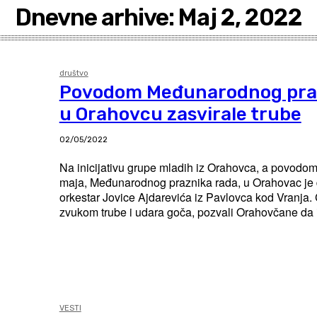
Dnevne arhive: Maj 2, 2022
društvo
Povodom Međunarodnog pra
u Orahovcu zasvirale trube
02/05/2022
Na inicijativu grupe mladih iz Orahovca, a povodo
maja, Međunarodnog praznika rada, u Orahovac je 
orkestar Jovice Ajdarevića iz Pavlovca kod Vranja. Članovi orkestra su
zvukom trube i udara goča, pozvali Orahovčane da i
VESTI