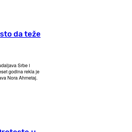
sto da teže
udaljava Srbe i
set godina rekla je
prava Nora Ahmetaj.