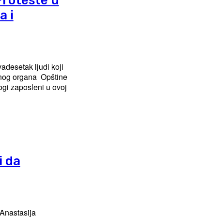
Proteste u
a i
adesetak ljudi koji
enog organa Opštine
ogi zaposleni u ovoj
i da
o Anastasija