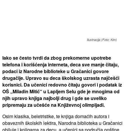
Ilustracija (Foto: Kim)
Iako se često tvrdi da zbog prekomerne upotrebe
telefona i korišćenja interneta, deca sve manje čitaju,
podaci iz Narodne biblioteke u Gračanici govore
drugačije. Upravo su deca školskog uzrasta najčešći
korisnici. Da učenici redovno čitaju govori i podatak iz
OŠ „Miladin Mitić“ u Lapljem Selu gde je mnogima od
njih upravo knjiga najbolji drug i gde se uveliko
pripremaju za učešće na Književnoj olimpijadi.
Osim klasika, beletristike, te knjiga domaćih autora i
obaveznih školskih lektira, Narodna biblioteka u Gračanici
obiluje i knjigama za decu, a učenici sa područja opštine