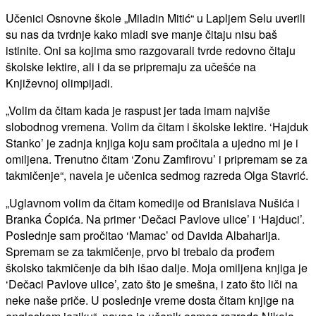
Učenici Osnovne škole „Miladin Mitić“ u Lapljem Selu uverili
su nas da tvrdnje kako mladi sve manje čitaju nisu baš
istinite. Oni sa kojima smo razgovarali tvrde redovno čitaju
školske lektire, ali i da se pripremaju za učešće na
Književnoj olimpijadi.
„Volim da čitam kada je raspust jer tada imam najviše
slobodnog vremena. Volim da čitam i školske lektire. ‘Hajduk
Stanko’ je zadnja knjiga koju sam pročitala a ujedno mi je i
omiljena. Trenutno čitam ‘Zonu Zamfirovu’ i pripremam se za
takmičenje“, navela je učenica sedmog razreda Olga Stavrić.
„Uglavnom volim da čitam komedije od Branislava Nušića i
Branka Ćopića. Na primer ‘Dečaci Pavlove ulice’ i ‘Hajduci’.
Poslednje sam pročitao ‘Mamac’ od Davida Albaharija.
Spremam se za takmičenje, prvo bi trebalo da prođem
školsko takmičenje da bih išao dalje. Moja omiljena knjiga je
‘Dečaci Pavlove ulice’, zato što je smešna, i zato što liči na
neke naše priče. U poslednje vreme dosta čitam knjige na