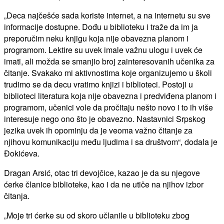
„Deca najčešće sada koriste internet, a na internetu su sve
informacije dostupne. Dođu u biblioteku i traže da im ja
preporučim neku knjigu koja nije obavezna planom i
programom. Lektire su uvek imale važnu ulogu i uvek će
imati, ali možda se smanjio broj zainteresovanih učenika za
čitanje. Svakako mi aktivnostima koje organizujemo u školi
trudimo se da decu vratimo knjizi i biblioteci. Postoji u
biblioteci literatura koja nije obavezna i predviđena planom i
programom, učenici vole da pročitaju nešto novo i to ih više
interesuje nego ono što je obavezno. Nastavnici Srpskog
jezika uvek ih opominju da je veoma važno čitanje za
njihovu komunikaciju među ljudima i sa društvom“, dodala je
Đokićeva.
Dragan Arsić, otac tri devojčice, kazao je da su njegove
ćerke članice biblioteke, kao i da ne utiče na njihov izbor
čitanja.
„Moje tri ćerke su od skoro učlanile u biblioteku zbog