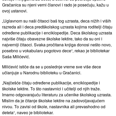
Gračanica su njeni verni članovi i rado je posećuju, kažu u
ovoj ustanovi.
„Uglavnom su naši čitaoci baš tog uzrasta, deca nižih i viših
razreda ali i deca predškolskog uzrasta kojima roditelji čitaju
određene publikacije i enciklopedije. Deca školskog uzrasta
najviše čitaju obavezne školske lektire, tako da su oni i
najverniji čitaoci. Svaka pročitana knjiga donosi nešto novo,
posebno u vokabularu pogotovo dece“, rekao je bibliotekar
Saša Milićević.
Milićević ističe da se u poslednje vreme sve više dece
učlanjuje u Narodnu biblioteku u Gračanici.
„Najčešće čitaju određene publikacije, enciklopedije i
školske lektire. To što nastavnici i učitelji od njih traže.
Imamo odgovarajuću literaturu za učenike školskog uzrasta.
Mislim da je čitanje školske lektire na zadovoljavajućem
nivou. To zavisi od škole, nastavnika ali prevashodno od
deteta“, naveo je bibliotekar.