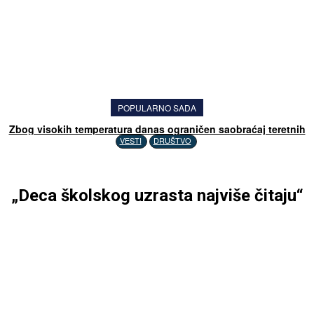
POPULARNO SADA
Zbog visokih temperatura danas ograničen saobraćaj teretnih
vozila na auto-putu
VESTI
DRUŠTVO
„Deca školskog uzrasta najviše čitaju“