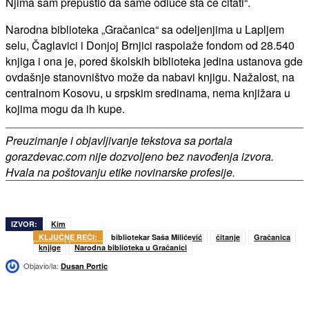
Njima sam prepustio da same odluče šta će čitati“.
Narodna biblioteka „Gračanica“ sa odeljenjima u Lapljem
selu, Čaglavici i Donjoj Brnjici raspolaže fondom od 28.540
knjiga i ona je, pored školskih biblioteka jedina ustanova gde
ovdašnje stanovništvo može da nabavi knjigu. Nažalost, na
centralnom Kosovu, u srpskim sredinama, nema knjižara u
kojima mogu da ih kupe.
Preuzimanje i objavljivanje tekstova sa portala
gorazdevac.com nije dozvoljeno bez navođenja izvora.
Hvala na poštovanju etike novinarske profesije.
IZVOR:
Kim
KLJUČNE REČI:
bibliotekar Saša Milićević
čitanje
Gračanica
knjige
Narodna biblioteka u Gračanici
Objavio/la:
Dusan Portic