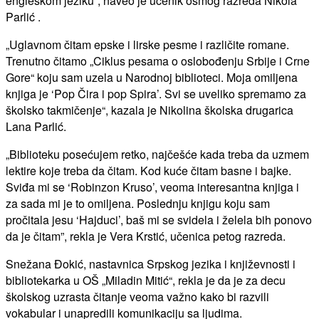
engleskom jeziku“, naveo je učenik osmog razreda Nikola
Parlić .
„Uglavnom čitam epske i lirske pesme i različite romane.
Trenutno čitamo „Ciklus pesama o oslobođenju Srbije i Crne
Gore“ koju sam uzela u Narodnoj biblioteci. Moja omiljena
knjiga je ‘Pop Čira i pop Spira’. Svi se uveliko spremamo za
školsko takmičenje“, kazala je Nikolina školska drugarica
Lana Parlić.
„Biblioteku posećujem retko, najčešće kada treba da uzmem
lektire koje treba da čitam. Kod kuće čitam basne i bajke.
Sviđa mi se ‘Robinzon Kruso’, veoma interesantna knjiga i
za sada mi je to omiljena. Poslednju knjigu koju sam
pročitala jesu ‘Hajduci’, baš mi se svidela i želela bih ponovo
da je čitam”, rekla je Vera Krstić, učenica petog razreda.
Snežana Đokić, nastavnica Srpskog jezika i književnosti i
bibliotekarka u OŠ „Miladin Mitić“, rekla je da je za decu
školskog uzrasta čitanje veoma važno kako bi razvili
vokabular i unapredili komunikaciju sa ljudima.