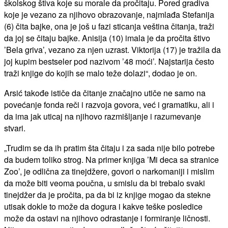
školskog štiva koje su morale da pročitaju. Pored gradiva
koje je vezano za njihovo obrazovanje, najmlađa Stefanija
(6) čita bajke, ona je još u fazi sticanja veština čitanja, traži
da joj se čitaju bajke. Anisija (10) imala je da pročita štivo
’Bela griva’, vezano za njen uzrast. Viktorija (17) je tražila da
joj kupim bestseler pod nazivom ’48 moći’. Najstarija često
traži knjige do kojih se malo teže dolazi“, dodao je on.
Arsić takođe ističe da čitanje značajno utiče ne samo na
povećanje fonda reči i razvoja govora, već i gramatiku, ali i
da ima jak uticaj na njihovo razmišljanje i razumevanje
stvari.
„Trudim se da ih pratim šta čitaju i za sada nije bilo potrebe
da budem toliko strog. Na primer knjiga ’Mi deca sa stranice
Zoo’, je odlična za tinejdžere, govori o narkomaniji i mislim
da može biti veoma poučna, u smislu da bi trebalo svaki
tinejdžer da je pročita, pa da bi iz knjige mogao da stekne
utisak dokle to može da dogura i kakve teške posledice
može da ostavi na njihovo odrastanje i formiranje ličnosti.