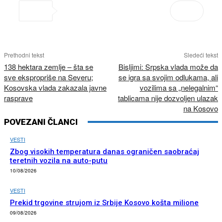
Prethodni tekst
Sledeći tekst
138 hektara zemlje – šta se
Bisljimi: Srpska vlada može da
sve ekspropriše na Severu;
se igra sa svojim odlukama, ali
Kosovska vlada zakazala javne
vozilima sa „nelegalnim“
rasprave
tablicama nije dozvoljen ulazak
na Kosovo
POVEZANI ČLANCI
VESTI
Zbog visokih temperatura danas ograničen saobraćaj
teretnih vozila na auto-putu
10/08/2026
VESTI
Prekid trgovine strujom iz Srbije Kosovo košta milione
09/08/2026