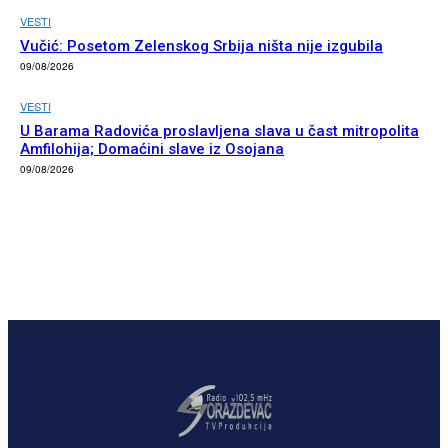
VESTI
Vučić: Posetom Zelenskog Srbija ništa nije izgubila
09/08/2026
VESTI
U Barama Radovića proslavljena slava u čast mitropolita
Amfilohija; Domaćini slave iz Osojana
09/08/2026