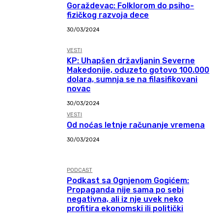
Goraždevac: Folklorom do psiho-
fizičkog razvoja dece
30/03/2024
VESTI
KP: Uhapšen državljanin Severne
Makedonije, oduzeto gotovo 100.000
dolara, sumnja se na filasifikovani
novac
30/03/2024
VESTI
Od noćas letnje računanje vremena
30/03/2024
PODCAST
Podkast sa Ognjenom Gogićem:
Propaganda nije sama po sebi
negativna, ali iz nje uvek neko
profitira ekonomski ili politički