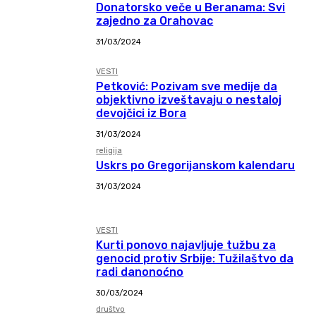
Donatorsko veče u Beranama: Svi
zajedno za Orahovac
31/03/2024
VESTI
Petković: Pozivam sve medije da
objektivno izveštavaju o nestaloj
devojčici iz Bora
31/03/2024
religija
Uskrs po Gregorijanskom kalendaru
31/03/2024
VESTI
Kurti ponovo najavljuje tužbu za
genocid protiv Srbije: Tužilaštvo da
radi danonoćno
30/03/2024
društvo