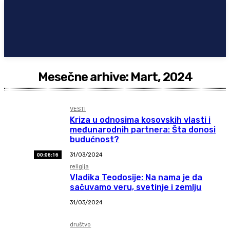
Mesečne arhive: Mart, 2024
VESTI
Kriza u odnosima kosovskih vlasti i
međunarodnih partnera: Šta donosi
budućnost?
00:06:16
31/03/2024
religija
Vladika Teodosije: Na nama je da
sačuvamo veru, svetinje i zemlju
31/03/2024
društvo