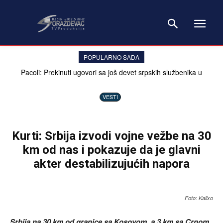
POPULARNO SADA
Pacoli: Prekinuti ugovori sa još devet srpskih službenika u
kosovskim institucijama
VESTI
Kurti: Srbija izvodi vojne vežbe na 30
km od nas i pokazuje da je glavni
akter destabilizujućih napora
Foto: Kallxo
Srbija na 30 km od granice sa Kosovom, a 3 km sa Crnom