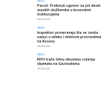
VESTI
Pacoli: Prekinuti ugovori sa još devet
srpskih službenika u kosovskim
institucijama
06/08/2026
VESTI
Inspektori proveravaju šta se zaista
nalazi u mleku i mlečnim proizvodima
na Kosovu
06/08/2026
VESTI
NVO traže hitnu obustavu rušenja
objekata na Gazivodama
05/08/2026