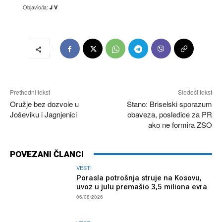
Objavio/la:
J V
Prethodni tekst
Sledeći tekst
Oružje bez dozvole u
Stano: Briselski sporazum
Joševiku i Jagnjenici
obaveza, posledice za PR
ako ne formira ZSO
POVEZANI ČLANCI
VESTI
Porasla potrošnja struje na Kosovu,
uvoz u julu premašio 3,5 miliona evra
06/08/2026