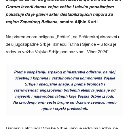
Gorom izvodi danas vojne vežbe i takvim ponašanjem
pokazuje da je glavni akter destabilizujućih napora za
region Zapadnog Balkana,
smatra Aljbin Kurti
.
Na privremenom poligonu „Pešter“, na Pešterskoj visoravni u
delu jugozapadne Srbije, između Tutina i Sjenice – u toku je
redovna vežba Vojske Srbije pod nazivom „Vihor 2024“.
Prema saopštenju srpskog ministarstva odbrane, na njoj
učestvuju kopnena i vazduhoplovna komponenta Vojske
Srbije i specijalne snage, a prema brojnosti i
raznovrsnosti angažovanih borbenih efektiva jedna je od
najvećih i najsveobuhvatnijih koje Vojska Srbije izvodi.
Na izvođenju ovih vežbi brojne su državne zvanice, među
njima i srpski predsednik.
Današnja aktivnost Vojske Srbije, iako je redovna vežba, ne