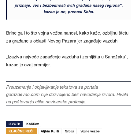
priznaje, već i bezbednosti svih građana našeg regiona“,
kazao je on, prenosi Koha.
Brine ga i to što vojna vežba nanosi, kako kaže, ozbiljnu štetu
za građane u oblasti Novog Pazara jer zagađuje vazduh.
„Izaziva najveće zagađenje vazduha i zemljišta u Sandžaku“,
kazao je ovaj premijer.
Preuzimanje i objavljivanje tekstova sa portala
gorazdevac.com nije dozvoljeno bez navođenja izvora. Hvala
na poštovanju etike novinarske profesije.
IZVOR:
KoSSev
KLJUČNE REČI:
Aljbin Kurti
Srbija
Vojne vežbe