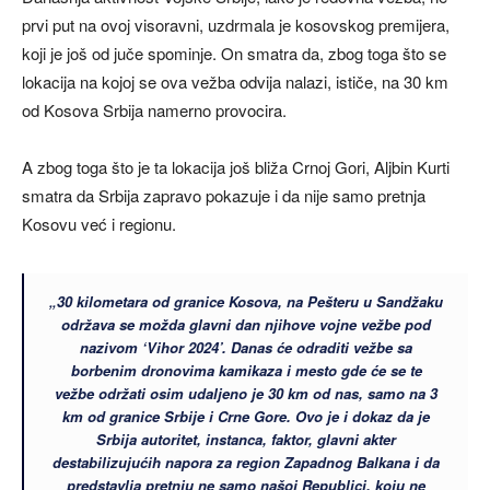
prvi put na ovoj visoravni, uzdrmala je kosovskog premijera,
koji je još od juče spominje. On smatra da, zbog toga što se
lokacija na kojoj se ova vežba odvija nalazi, ističe, na 30 km
od Kosova Srbija namerno provocira.
A zbog toga što je ta lokacija još bliža Crnoj Gori, Aljbin Kurti
smatra da Srbija zapravo pokazuje i da nije samo pretnja
Kosovu već i regionu.
„30 kilometara od granice Kosova, na Pešteru u Sandžaku
održava se možda glavni dan njihove vojne vežbe pod
nazivom ‘Vihor 2024’. Danas će odraditi vežbe sa
borbenim dronovima kamikaza i mesto gde će se te
vežbe održati osim udaljeno je 30 km od nas, samo na 3
km od granice Srbije i Crne Gore. Ovo je i dokaz da je
Srbija autoritet, instanca, faktor, glavni akter
destabilizujućih napora za region Zapadnog Balkana i da
predstavlja pretnju ne samo našoj Republici, koju ne