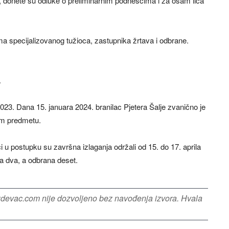
 donete su odluke o preliminarnim podnescima i za osam lica
ma specijalizovanog tužioca, zastupnika žrtava i odbrane.
.
3. Dana 15. januara 2024. branilac Pjetera Šalje zvanično je
om predmetu.
 u postupku su završna izlaganja održali od 15. do 17. aprila
va dva, a odbrana deset.
azdevac.com nije dozvoljeno bez navođenja izvora. Hvala