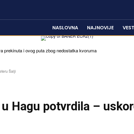
NASLOVNA
NAJNOVIJE
VEST
 prekinuta i ovog puta zbog nedostatka kvoruma
teru Šalji
 u Hagu potvrdila – usko