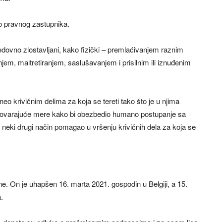
o pravnog zastupnika.
redovno zlostavljani, kako fizički – premlaćivanjem raznim
em, maltretiranjem, saslušavanjem i prisilnim ili iznuđenim
ineo krivičnim delima za koja se tereti tako što je u njima
dgovarajuće mere kako bi obezbedio humano postupanje sa
a neki drugi način pomagao u vršenju krivičnih dela za koja se
ne. On je uhapšen 16. marta 2021. gospodin u Belgiji, a 15.
.