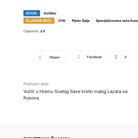
IZVOR:
KoSSev
KLJUČNE REČI:
OVK
Pjeter Šalja
Specijalizovana veća Kos
Objavio/la:
J V
Facebook
X
Objavi
Prethodni tekst
Vučić u Hramu Svetog Save krstio malog Lazara sa
Kosova