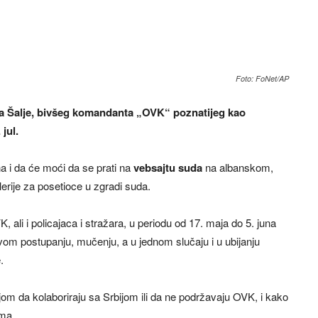
Foto: FoNet/AP
era Šalje, bivšeg komandanta „OVK“ poznatijeg kao
jul.
na i da će moći da se prati na
vebsajtu suda
na albanskom,
lerije za posetioce u zgradi suda.
, ali i policajaca i stražara, u periodu od 17. maja do 5. juna
vom postupanju, mučenju, a u jednom slučaju i u ubijanju
.
njom da kolaboriraju sa Srbijom ili da ne podržavaju OVK, i kako
ima.