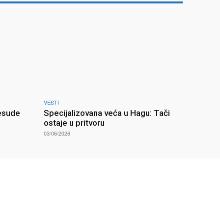
VESTI
esude
Specijalizovana veća u Hagu: Tači
ostaje u pritvoru
03/06/2026