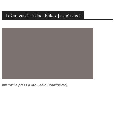
Lažne vesti – istina: Kakav je vaš stav?
Ilustracija press (Foto Radio Goraždevac)