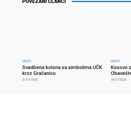
POVEZANI ČLANCI
VESTI
VESTI
Svadbena kolona sa simbolima UČK
Kosovo o
kroz Gračanicu
Obavešte
31/07/2026
06/07/2026