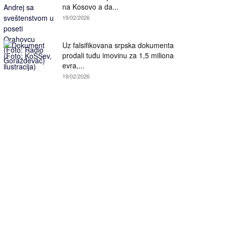
na Kosovo a da...
19/02/2026
Uz falsifikovana srpska dokumenta
prodali tuđu imovinu za 1,5 miliona
evra,...
19/02/2026