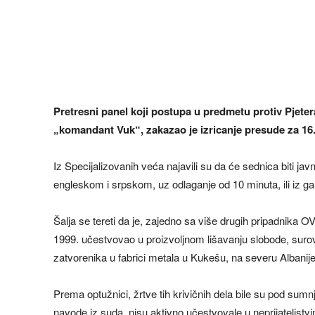
Pretresni panel koji postupa u predmetu protiv Pjet
„komandant Vuk“, zakazao je izricanje presude za 16. 
Iz Specijalizovanih veća najavili su da će sednica biti jav
engleskom i srpskom, uz odlaganje od 10 minuta, ili iz ga
Šalja se tereti da je, zajedno sa više drugih pripadnika OVK
1999. učestvovao u proizvoljnom lišavanju slobode, suro
zatvorenika u fabrici metala u Kukešu, na severu Albanije
Prema optužnici, žrtve tih krivičnih dela bile su pod sum
navode iz suda, nisu aktivno učestvovale u neprijateljstv