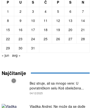
P
U
S
Č
P
S
N
1
2
3
4
5
6
7
8
9
10
11
12
13
14
15
16
17
18
19
20
21
22
23
24
25
26
27
28
29
30
31
« jun
avg »
Najčitanije
Bez struje, ali sa mnogo vere: U
povratničkom selu Koš obeležena...
04/12/2025
Vladika Andrej: Ne može da se dođe