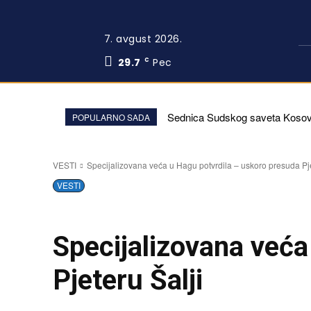
7. avgust 2026.
29.7
Pec
C
Sednica Sudskog saveta Kosova
POPULARNO SADA
VESTI
Specijalizovana veća u Hagu potvrdila – uskoro presuda Pje
VESTI
Specijalizovana veća
Pjeteru Šalji