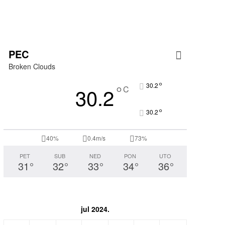
PEC
Broken Clouds
°
°
30.2
30.2
C
°
30.2
40%
0.4m/s
73%
PET
SUB
NED
PON
UTO
31
°
32
°
33
°
34
°
36
°
jul 2024.