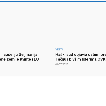
VESTI
 hapšenju Seljmanija:
Haški sud objavio datum pr
ne zemlje Kvinte i EU
Tačiju i bivšim liderima OVK
01/07/2026