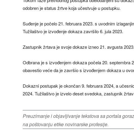
Tokom faze prethodnog postupka obelodanjeni su dokazi,
odobren je status žrtve koja učestvuje u postupku.
Suđenje je počelo 21. februara 2023. s uvodnim izlaganji
Tužilaštvo je izvođenje dokaza završilo 6. jula 2023.
Zastupnik žrtava je svoje dokaze izneo 21. avgusta 2023
Odbrana je s izvođenjem dokaza počela 20. septembra 202
obavestio veće da je završio s izvođenjem dokaza u ov
Dokazni postupak je okončan 9. februara 2024, a učesnici
2024. Tužilaštvo je izvelo deset svedoka, zastupnik žrta
Preuzimanje i objavljivanje tekstova sa portala gor
na poštovanju etike novinarske profesije.