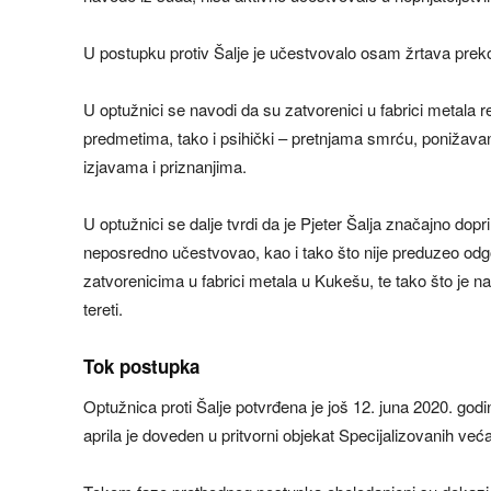
U postupku protiv Šalje je učestvovalo osam žrtava prek
U optužnici se navodi da su zatvorenici u fabrici metala 
predmetima, tako i psihički – pretnjama smrću, ponižavanj
izjavama i priznanjima.
U optužnici se dalje tvrdi da je Pjeter Šalja značajno dopr
neposredno učestvovao, kao i tako što nije preduzeo o
zatvorenicima u fabrici metala u Kukešu, te tako što je n
tereti.
Tok postupka
Optužnica proti Šalje potvrđena je još 12. juna 2020. godi
aprila je doveden u pritvorni objekat Specijalizovanih veća