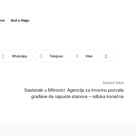
ova
Sud u Hagu
WhatsApp
Telegram
Viber
Sledeći tekst
Sastanak u Mitrovici: Agencija za imovinu pozvala
građane da napuste stanove – odluka konačna