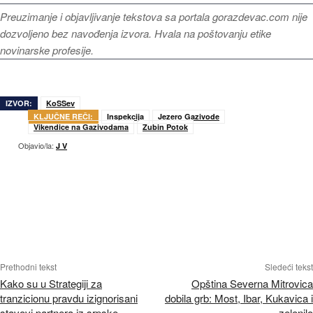
Preuzimanje i objavljivanje tekstova sa portala gorazdevac.com nije
dozvoljeno bez navođenja izvora. Hvala na poštovanju etike
novinarske profesije.
IZVOR:
KoSSev
KLJUČNE REČI:
Inspekcija
Jezero Gazivode
Vikendice na Gazivodama
Zubin Potok
Objavio/la:
J V
Prethodni tekst
Sledeći tekst
Kako su u Strategiji za
Opština Severna Mitrovica
tranzicionu pravdu izignorisani
dobila grb: Most, Ibar, Kukavica i
stavovi partnera iz srpske
zelenilo