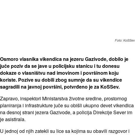
Foto: KoSSev
Osmoro vlasnika vikendica na jezeru Gazivode, dobilo je
juče poziv da se jave u policijsku stanicu i tu donesu
dokaze o vlasništvu nad imovinom i površinom koju
koriste. Pozive su dobili zbog sumnje da su vikendice
sagradili na javnoj površini, potvrđeno je za KoSSev.
Zapravo, inspektori Ministarstva životne sredine, prostornog
planiranja i infrastrukture juče su obišli ukupno devet vikendica
na desnoj strani jezera Gazivode, a policija Direkcije Sever im
je asistirala.
U jednoj od njih zatekli su lice sa kojima su obavili razgovor i