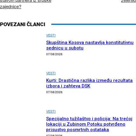
zajednice?
POVEZANI ČLANCI
VESTI
Skupština Kosova nastavlja konstitutivnu
sednicu u subotu
07/08/2026
VESTI
Kurti: Drastična razlika između rezultata
izbora i zahteva DSK
07/08/2026
VESTI
Specijalno tužilaštvo i policija: Na trećoj
lokaciji u Zubinom Potoku potvrđeno
prisustvo posmrtnih ostataka
07/08/2026