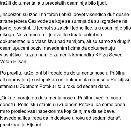
tražili dokumenta, a u preostalih osam nije bilo ljudi.
„Inspektori su izašli na teren i obišli devet vikendica duž desne
strane jezera Gazivode za koje se sumnja da su izgrađene na
javnoj površini. U jednoj su zatekli jedno lice, a u osam nije bilo
nikoga. Ne znamo da li je ovo lice imalo potrebnu
dokumentaciju o vlasništvu nad zemljom, ali su samo za drugih
osam upućeni pozivi navedenim licima da dokumentuju
vlasništvo“, kazao nam je zamenik komandira KP za Sever,
Veton Eljšani.
Po pravilu, kaže, oni bi trebalo da dokumenta nose u Prištinu,
ali napravljen je ustupak da oni dokumenta donesu u Policijsku
stanicu u Zubinom Potoku i to u roku od sedam dana.
„Oni ne moraju da dokumenta nose u Prištinu, već ih mogu
doneti u Policijsku stanicu u Zubinom Potoku, pa ćemo onda
mi to prosleđivati inspektorima koji će njima da se bave.
Navedena lica treba da ih dostave u roku od sedam dana“,
precizirao je Eljšani.