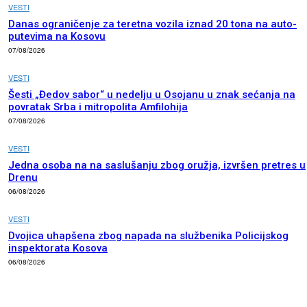
VESTI
Danas ograničenje za teretna vozila iznad 20 tona na auto-
putevima na Kosovu
07/08/2026
VESTI
Šesti „Đedov sabor“ u nedelju u Osojanu u znak sećanja na
povratak Srba i mitropolita Amfilohija
07/08/2026
VESTI
Jedna osoba na na saslušanju zbog oružja, izvršen pretres u
Drenu
06/08/2026
VESTI
Dvojica uhapšena zbog napada na službenika Policijskog
inspektorata Kosova
06/08/2026