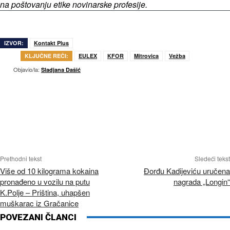
na poštovanju etike novinarske profesije.
IZVOR:
Kontakt Plus
KLJUČNE REČI:
EULEX
KFOR
Mitrovica
Vežba
Objavio/la:
Sladjana Dašić
Prethodni tekst
Sledeći tekst
Više od 10 kilograma kokaina
Đorđu Kadijeviću uručena
pronađeno u vozilu na putu
nagrada „Longin“
K.Polje – Priština, uhapšen
muškarac iz Gračanice
POVEZANI ČLANCI