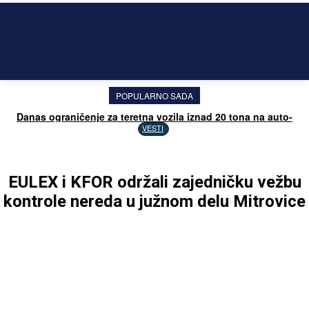
POPULARNO SADA
Danas ograničenje za teretna vozila iznad 20 tona na auto-
putevima na Kosovu
VESTI
EULEX i KFOR održali zajedničku vežbu
kontrole nereda u južnom delu Mitrovice