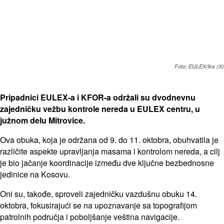
Foto: EULEX/Iks (X)
Pripadnici EULEX-a i KFOR-a održali su dvodnevnu
zajedničku vežbu kontrole nereda u EULEX centru, u
južnom delu Mitrovice.
Ova obuka, koja je održana od 9. do 11. oktobra, obuhvatila je
različite aspekte upravljanja masama i kontrolom nereda, a cilj
je bio jačanje koordinacije između dve ključne bezbednosne
jedinice na Kosovu.
Oni su, takođe, sproveli zajedničku vazdušnu obuku 14.
oktobra, fokusirajući se na upoznavanje sa topografijom
patrolnih područja i poboljšanje veština navigacije.