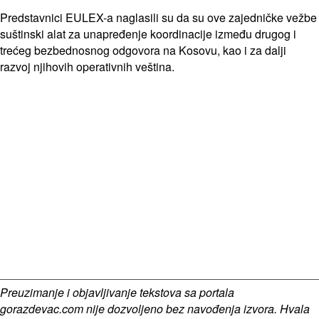
Predstavnici EULEX-a naglasili su da su ove zajedničke vežbe
suštinski alat za unapređenje koordinacije između drugog i
trećeg bezbednosnog odgovora na Kosovu, kao i za dalji
razvoj njihovih operativnih veština.
Preuzimanje i objavljivanje tekstova sa portala
gorazdevac.com nije dozvoljeno bez navođenja izvora. Hvala