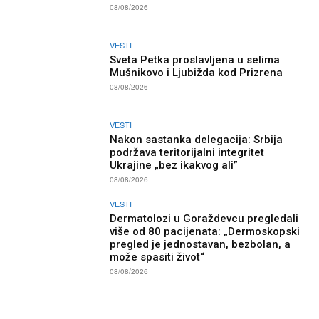
08/08/2026
VESTI
Sveta Petka proslavljena u selima
Mušnikovo i Ljubižda kod Prizrena
08/08/2026
VESTI
Nakon sastanka delegacija: Srbija
podržava teritorijalni integritet
Ukrajine „bez ikakvog ali”
08/08/2026
VESTI
Dermatolozi u Goraždevcu pregledali
više od 80 pacijenata: „Dermoskopski
pregled je jednostavan, bezbolan, a
može spasiti život“
08/08/2026