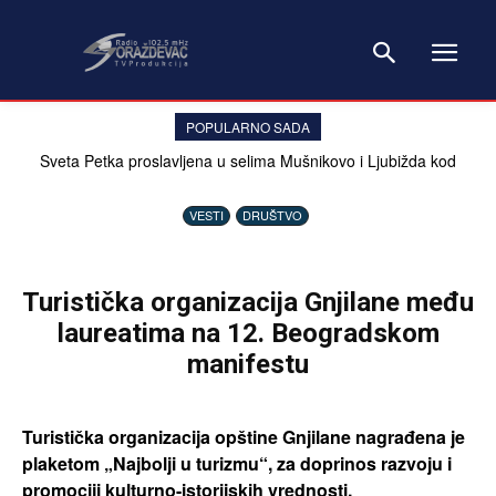
POPULARNO SADA
Sveta Petka proslavljena u selima Mušnikovo i Ljubižda kod
Prizrena
VESTI
DRUŠTVO
Turistička organizacija Gnjilane među
laureatima na 12. Beogradskom
manifestu
Turistička organizacija opštine Gnjilane nagrađena je
plaketom „Najbolji u turizmu“, za doprinos razvoju i
promociji kulturno-istorijskih vrednosti.