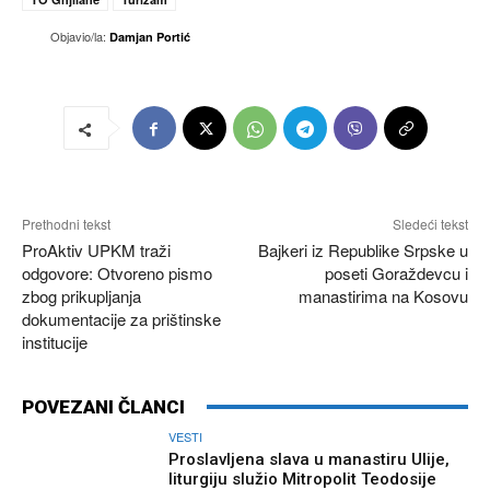
Objavio/la:
Damjan Portić
Prethodni tekst
Sledeći tekst
ProAktiv UPKM traži
Bajkeri iz Republike Srpske u
odgovore: Otvoreno pismo
poseti Goraždevcu i
zbog prikupljanja
manastirima na Kosovu
dokumentacije za prištinske
institucije
POVEZANI ČLANCI
VESTI
Proslavljena slava u manastiru Ulije,
liturgiju služio Mitropolit Teodosije