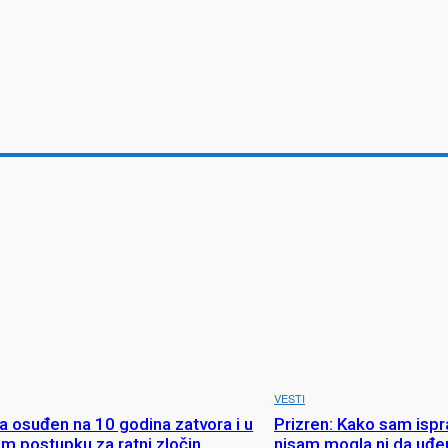
VESTI
ja osuđen na 10 godina zatvora i u
Prizren: Kako sam ispr
m postupku za ratni zločin
nisam mogla ni da uđ