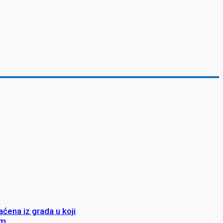
aćena iz grada u koji
em