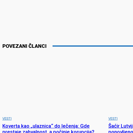
POVEZANI ČLANCI
VESTI
VESTI
Koverta kao „ulaznica“ do lečenja: Gde
Šaćir Lutvi
prestaje zahvalnost, a počinje korupcija?
ponovljeno