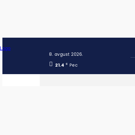
8. avgust 2026.
21.4
Pec
C
Skupština Kosova nastavlja konstituti
POPULARNO SADA
VESTI
Optužnica u Prizrenu zbog sumnje na prevaru u javnoj nabavci
VESTI
HRONIKA