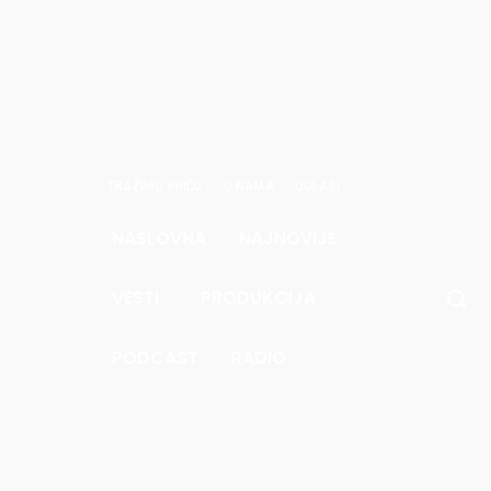
TRAŽIMO PRIČU
O NAMA
OGLASI
NASLOVNA
NAJNOVIJE
avgust
6.
VESTI
PRODUKCIJA
.8
Pec
PODCAST
RADIO