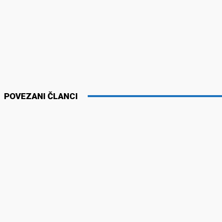
POVEZANI ČLANCI
VESTI
VESTI
Srbija ulazi u jedinstveno područje za
Kallxo sta
plaćanja u evrima
koje (navo
osumnjiče
05/05/2026
12/11/2023