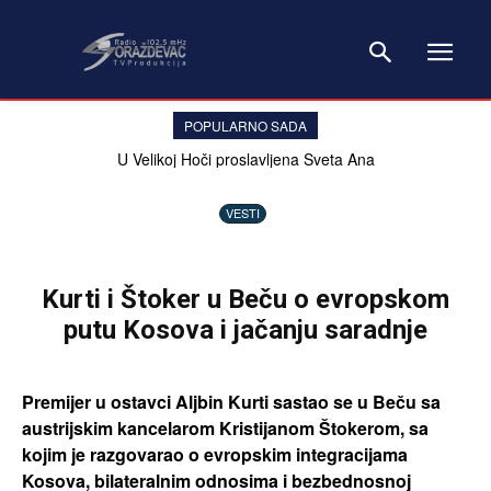
POPULARNO SADA
U Velikoj Hoči proslavljena Sveta Ana
VESTI
Kurti i Štoker u Beču o evropskom
putu Kosova i jačanju saradnje
Premijer u ostavci Aljbin Kurti sastao se u Beču sa
austrijskim kancelarom Kristijanom Štokerom, sa
kojim je razgovarao o evropskim integracijama
Kosova, bilateralnim odnosima i bezbednosnoj