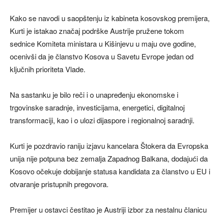
Kako se navodi u saopštenju iz kabineta kosovskog premijera,
Kurti je istakao značaj podrške Austrije pružene tokom
sednice Komiteta ministara u Kišinjevu u maju ove godine,
ocenivši da je članstvo Kosova u Savetu Evrope jedan od
ključnih prioriteta Vlade.
Na sastanku je bilo reči i o unapređenju ekonomske i
trgovinske saradnje, investicijama, energetici, digitalnoj
transformaciji, kao i o ulozi dijaspore i regionalnoj saradnji.
Kurti je pozdravio raniju izjavu kancelara Štokera da Evropska
unija nije potpuna bez zemalja Zapadnog Balkana, dodajući da
Kosovo očekuje dobijanje statusa kandidata za članstvo u EU i
otvaranje pristupnih pregovora.
Premijer u ostavci čestitao je Austriji izbor za nestalnu članicu