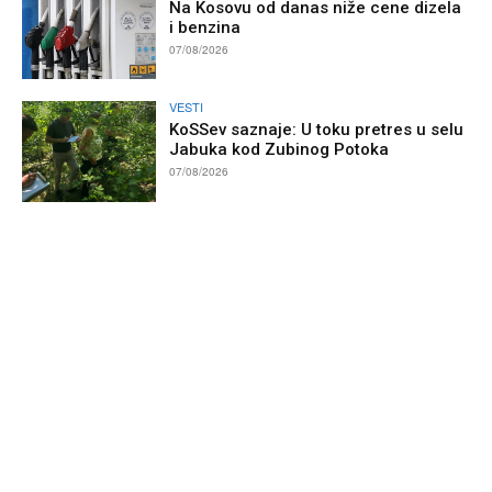
Na Kosovu od danas niže cene dizela
i benzina
07/08/2026
VESTI
KoSSev saznaje: U toku pretres u selu
Jabuka kod Zubinog Potoka
07/08/2026