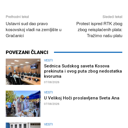
Prethodni tekst
Sledeći tekst
Ustavni sud dao pravo
Protest ispred RTK zbog
kosovskoj vladi na zemljište u
zbog neisplaćenih plata:
Gračanici
Tražimo našu platu
POVEZANI ČLANCI
VESTI
Sednica Sudskog saveta Kosova
prekinuta i ovog puta zbog nedostatka
kvoruma
07/08/2026
VESTI
U Velikoj Hoči proslavljena Sveta Ana
07/08/2026
VESTI