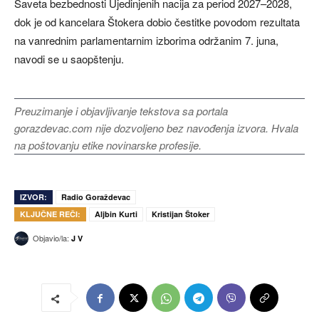
Saveta bezbednosti Ujedinjenih nacija za period 2027–2028,
dok je od kancelara Štokera dobio čestitke povodom rezultata
na vanrednim parlamentarnim izborima održanim 7. juna,
navodi se u saopštenju.
Preuzimanje i objavljivanje tekstova sa portala
gorazdevac.com nije dozvoljeno bez navođenja izvora. Hvala
na poštovanju etike novinarske profesije.
IZVOR:
Radio Goraždevac
KLJUČNE REČI:
Aljbin Kurti
Kristijan Štoker
Objavio/la:
J V