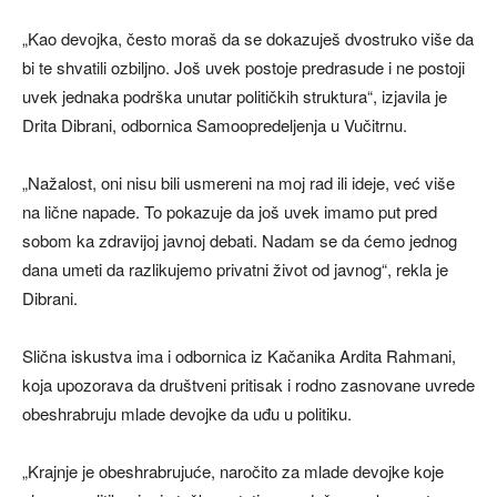
„Kao devojka, često moraš da se dokazuješ dvostruko više da
bi te shvatili ozbiljno. Još uvek postoje predrasude i ne postoji
uvek jednaka podrška unutar političkih struktura“, izjavila je
Drita Dibrani, odbornica Samoopredeljenja u Vučitrnu.
„Nažalost, oni nisu bili usmereni na moj rad ili ideje, već više
na lične napade. To pokazuje da još uvek imamo put pred
sobom ka zdravijoj javnoj debati. Nadam se da ćemo jednog
dana umeti da razlikujemo privatni život od javnog“, rekla je
Dibrani.
Slična iskustva ima i odbornica iz Kačanika Ardita Rahmani,
koja upozorava da društveni pritisak i rodno zasnovane uvrede
obeshrabruju mlade devojke da uđu u politiku.
„Krajnje je obeshrabrujuće, naročito za mlade devojke koje