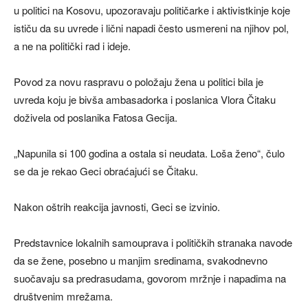
u politici na Kosovu, upozoravaju političarke i aktivistkinje koje
ističu da su uvrede i lični napadi često usmereni na njihov pol,
a ne na politički rad i ideje.
Povod za novu raspravu o položaju žena u politici bila je
uvreda koju je bivša ambasadorka i poslanica Vlora Čitaku
doživela od poslanika Fatosa Gecija.
„Napunila si 100 godina a ostala si neudata. Loša ženo“, čulo
se da je rekao Geci obraćajući se Čitaku.
Nakon oštrih reakcija javnosti, Geci se izvinio.
Predstavnice lokalnih samouprava i političkih stranaka navode
da se žene, posebno u manjim sredinama, svakodnevno
suočavaju sa predrasudama, govorom mržnje i napadima na
društvenim mrežama.