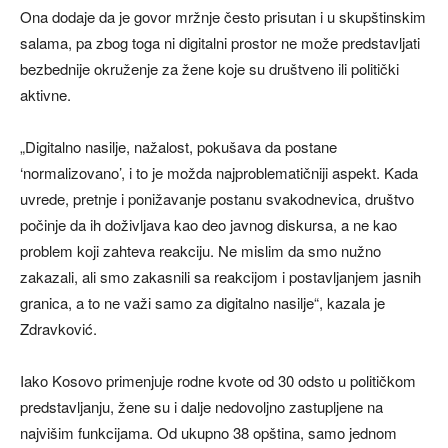
Ona dodaje da je govor mržnje često prisutan i u skupštinskim
salama, pa zbog toga ni digitalni prostor ne može predstavljati
bezbednije okruženje za žene koje su društveno ili politički
aktivne.
„Digitalno nasilje, nažalost, pokušava da postane
‘normalizovano’, i to je možda najproblematičniji aspekt. Kada
uvrede, pretnje i ponižavanje postanu svakodnevica, društvo
počinje da ih doživljava kao deo javnog diskursa, a ne kao
problem koji zahteva reakciju. Ne mislim da smo nužno
zakazali, ali smo zakasnili sa reakcijom i postavljanjem jasnih
granica, a to ne važi samo za digitalno nasilje“, kazala je
Zdravković.
Iako Kosovo primenjuje rodne kvote od 30 odsto u političkom
predstavljanju, žene su i dalje nedovoljno zastupljene na
najvišim funkcijama. Od ukupno 38 opština, samo jednom