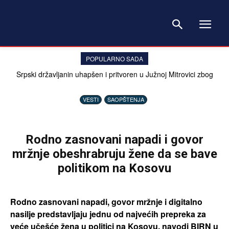
POPULARNO SADA
Srpski državljanin uhapšen i pritvoren u Južnoj Mitrovici zbog
davanja 20 evra policajcu
VESTI
SAOPŠTENJA
Rodno zasnovani napadi i govor
mržnje obeshrabruju žene da se bave
politikom na Kosovu
Rodno zasnovani napadi, govor mržnje i digitalno
nasilje predstavljaju jednu od najvećih prepreka za
veće učešće žena u politici na Kosovu, navodi BIRN u