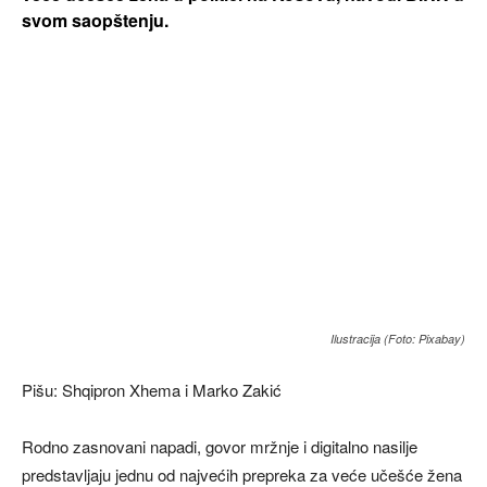
svom saopštenju.
Ilustracija (Foto: Pixabay)
Pišu: Shqipron Xhema i Marko Zakić
Rodno zasnovani napadi, govor mržnje i digitalno nasilje
predstavljaju jednu od najvećih prepreka za veće učešće žena