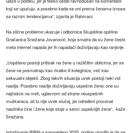
ulaze u politiku, jer je teško ostati ravnodušan na komentare
koji se upućuju, a posebno kada se oni prema ženama iznose
sa raznim tendencijama“, izjavila je Rahmani.
Na slične probleme ukazuje i odbornica Skupštine opštine
Gračanica Snežana Jovanović, koja smatra da su žene često
meta internet napada jer ih napadači doživljavaju kao ranjivije.
„Uopšteno postoji pritisak na žene u različitim oblicima, jer se
žene ne posmatraju kao rivalke ili koleginice, već kao
seksualni objekti. Zbog takvih situacija uvek postoji neki vid
nasilja. Posebno nasilje doživljavaju uspešne žene; one su
najčešće na meti, uglavnom od strane neuspešnih
muškaraca, ali to nije uvek slučaj, jer određeni procenat
nasilnika čine i žene koje stoje u senci uspešnijih žena“, kaže
Snežana.
Istraživanje BIRN-a sprovedeno 2025. godine utvrdilo je da se