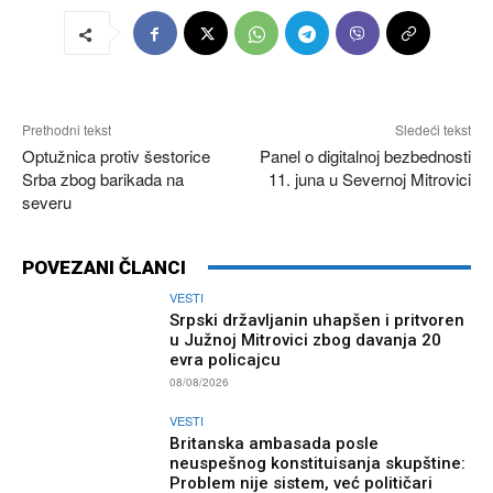
Prethodni tekst
Sledeći tekst
Optužnica protiv šestorice
Panel o digitalnoj bezbednosti
Srba zbog barikada na
11. juna u Severnoj Mitrovici
severu
POVEZANI ČLANCI
VESTI
Srpski državljanin uhapšen i pritvoren
u Južnoj Mitrovici zbog davanja 20
evra policajcu
08/08/2026
VESTI
Britanska ambasada posle
neuspešnog konstituisanja skupštine:
Problem nije sistem, već političari