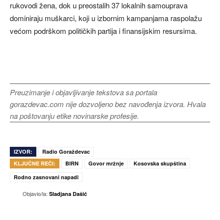
rukovodi žena, dok u preostalih 37 lokalnih samouprava
dominiraju muškarci, koji u izbornim kampanjama raspolažu
većom podrškom političkih partija i finansijskim resursima.
Preuzimanje i objavljivanje tekstova sa portala
gorazdevac.com nije dozvoljeno bez navođenja izvora. Hvala
na poštovanju etike novinarske profesije.
IZVOR:
Radio Goraždevac
KLJUČNE REČI:
BIRN
Govor mržnje
Kosovska skupština
Rodno zasnovani napadi
Objavio/la:
Sladjana Dašić