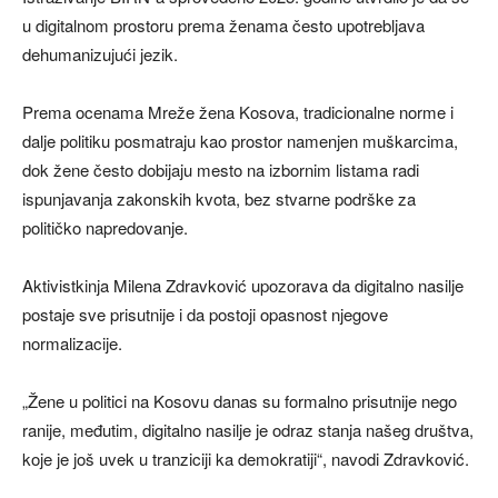
u digitalnom prostoru prema ženama često upotrebljava
dehumanizujući jezik.
Prema ocenama Mreže žena Kosova, tradicionalne norme i
dalje politiku posmatraju kao prostor namenjen muškarcima,
dok žene često dobijaju mesto na izbornim listama radi
ispunjavanja zakonskih kvota, bez stvarne podrške za
političko napredovanje.
Aktivistkinja Milena Zdravković upozorava da digitalno nasilje
postaje sve prisutnije i da postoji opasnost njegove
normalizacije.
„Žene u politici na Kosovu danas su formalno prisutnije nego
ranije, međutim, digitalno nasilje je odraz stanja našeg društva,
koje je još uvek u tranziciji ka demokratiji“, navodi Zdravković.