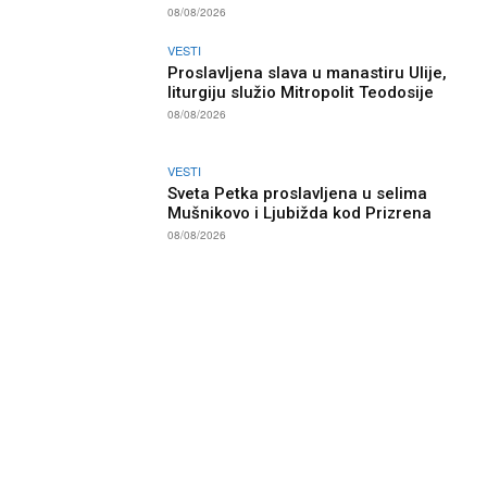
08/08/2026
VESTI
Proslavljena slava u manastiru Ulije,
liturgiju služio Mitropolit Teodosije
08/08/2026
VESTI
Sveta Petka proslavljena u selima
Mušnikovo i Ljubižda kod Prizrena
08/08/2026