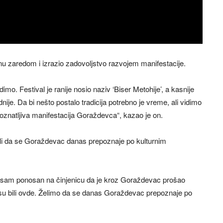
inu zaredom i izrazio zadovoljstvo razvojem manifestacije.
. Festival je ranije nosio naziv ‘Biser Metohije’, a kasnije
dnije. Da bi nešto postalo tradicija potrebno je vreme, ali vidimo
poznatljiva manifestacija Goraždevca“, kazao je on.
želi da se Goraždevac danas prepoznaje po kulturnim
 sam ponosan na činjenicu da je kroz Goraždevac prošao
 nisu bili ovde. Želimo da se danas Goraždevac prepoznaje po