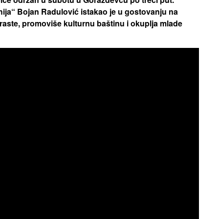
ija“ Bojan Radulović istakao je u gostovanju na
raste, promoviše kulturnu baštinu i okuplja mlade