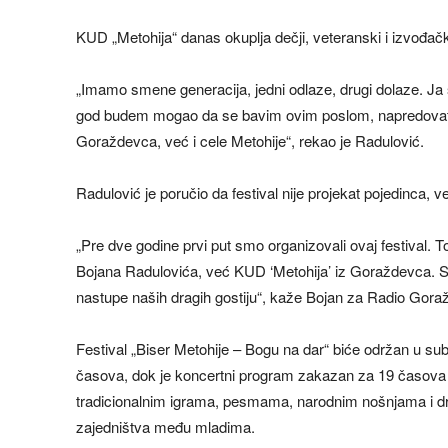
KUD „Metohija“ danas okuplja dečji, veteranski i izvođač
„Imamo smene generacija, jedni odlaze, drugi dolaze. Ja
god budem mogao da se bavim ovim poslom, napredovati 
Goraždevca, već i cele Metohije“, rekao je Radulović.
Radulović je poručio da festival nije projekat pojedinca, 
„Pre dve godine prvi put smo organizovali ovaj festival. T
Bojana Radulovića, već KUD ‘Metohija’ iz Goraždevca. Svi 
nastupe naših dragih gostiju“, kaže Bojan za Radio Gora
Festival „Biser Metohije – Bogu na dar“ biće održan u su
časova, dok je koncertni program zakazan za 19 časova na
tradicionalnim igrama, pesmama, narodnim nošnjama i dru
zajedništva među mladima.