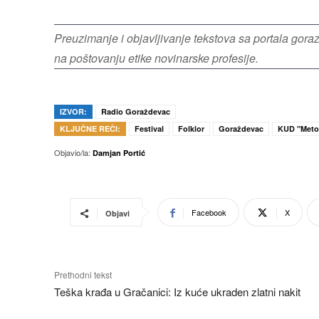
Preuzimanje i objavljivanje tekstova sa portala gor
na poštovanju etike novinarske profesije.
IZVOR:
Radio Goraždevac
KLJUČNE REČI:
Festival
Folklor
Goraždevac
KUD "Meto
Objavio/la:
Damjan Portić
Facebook
X
Objavi
Prethodni tekst
Teška krađa u Gračanici: Iz kuće ukraden zlatni nakit