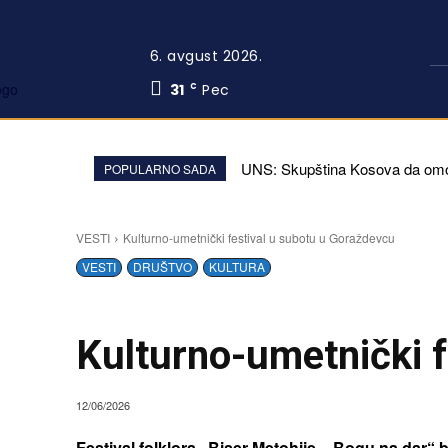
6. avgust 2026.
31
Pec
C
UNS: Skupština Kosova da omo
POPULARNO SADA
VESTI
Kulturno-umetnički festival u subotu u Goraždevcu
VESTI
DRUŠTVO
KULTURA
Kulturno-umetnički f
12/06/2026
Festival folklora „Biser Metohije – Bogu na dar“ 