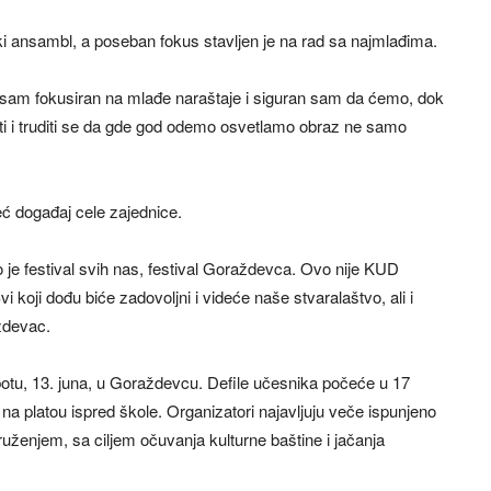
ki ansambl, a poseban fokus stavljen je na rad sa najmlađima.
 sam fokusiran na mlađe naraštaje i siguran sam da ćemo, dok
i truditi se da gde god odemo osvetlamo obraz ne samo
već događaj cele zajednice.
o je festival svih nas, festival Goraždevca. Ovo nije KUD
koji dođu biće zadovoljni i videće naše stvaralaštvo, ali i
ždevac.
botu, 13. juna, u Goraždevcu. Defile učesnika počeće u 17
 platou ispred škole. Organizatori najavljuju veče ispunjeno
ženjem, sa ciljem očuvanja kulturne baštine i jačanja