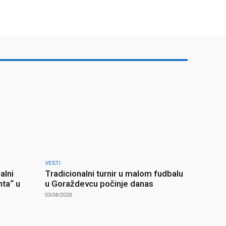
VESTI
alni
Tradicionalni turnir u malom fudbalu
nta“ u
u Goraždevcu počinje danas
03/08/2026