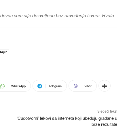
azdevac.com nije dozvoljeno bez navođenja izvora. Hvala
hija"
WhatsApp
Telegram
Viber
Sledeći tekst
‘Čudotvorni’ lekovi sa interneta koji ubeđuju građane u
brže rezultate