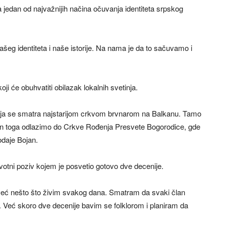
 jedan od najvažnijih načina očuvanja identiteta srpskog
ašeg identiteta i naše istorije. Na nama je da to sačuvamo i
i će obuhvatiti obilazak lokalnih svetinja.
koja se smatra najstarijom crkvom brvnarom na Balkanu. Tamo
on toga odlazimo do Crkve Rođenja Presvete Bogorodice, gde
odaje Bojan.
ivotni poziv kojem je posvetio gotovo dve decenije.
, već nešto što živim svakog dana. Smatram da svaki član
ru. Već skoro dve decenije bavim se folklorom i planiram da