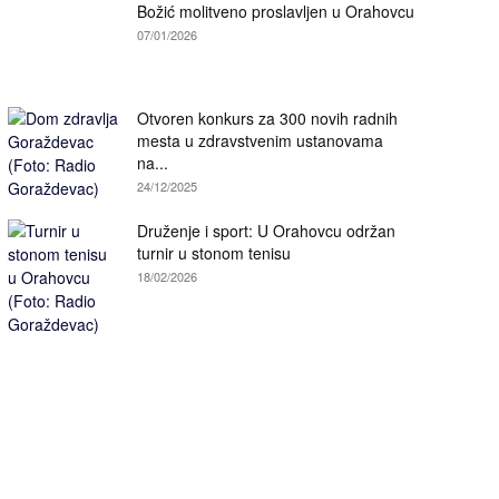
Božić molitveno proslavljen u Orahovcu
07/01/2026
Otvoren konkurs za 300 novih radnih
mesta u zdravstvenim ustanovama
na...
24/12/2025
Druženje i sport: U Orahovcu održan
turnir u stonom tenisu
18/02/2026