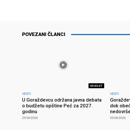
POVEZANI ČLANCI
00:03:27
VESTI
VESTI
U Goraždevcu održana javna debata
Goraždev
o budžetu opštine Peć za 2027.
dok obeć
godinu
nedovrš
05/08/2026
05/08/2026