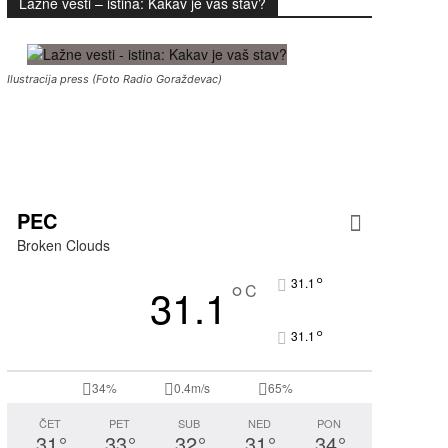
Lažne vesti – istina: Kakav je vaš stav?
Ilustracija press (Foto Radio Goraždevac)
PEC
Broken Clouds
°
°
31.1
31.1
C
°
31.1
34%
0.4m/s
65%
ČET
PET
SUB
NED
PON
31
°
33
°
32
°
31
°
34
°