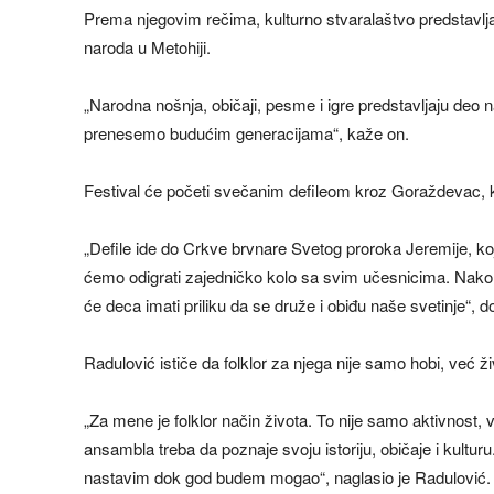
Prema njegovim rečima, kulturno stvaralaštvo predstavlja
naroda u Metohiji.
„Narodna nošnja, običaji, pesme i igre predstavljaju deo n
prenesemo budućim generacijama“, kaže on.
Festival će početi svečanim defileom kroz Goraždevac, koj
„Defile ide do Crkve brvnare Svetog proroka Jeremije, 
ćemo odigrati zajedničko kolo sa svim učesnicima. Nak
će deca imati priliku da se druže i obiđu naše svetinje“, d
Radulović ističe da folklor za njega nije samo hobi, već ž
„Za mene je folklor način života. To nije samo aktivnost
ansambla treba da poznaje svoju istoriju, običaje i kultu
nastavim dok god budem mogao“, naglasio je Radulović.