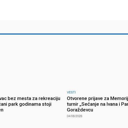
VESTI
ac bez mesta za rekreaciju
Otvorene prijave za Memorij
ani park godinama stoji
turnir „Sećanje na Ivana i Pa
en
Goraždevcu
04/08/2026