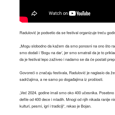
Radulović je podsetio da se festival organizuje treću god
„Mogu slobodno da kažem da smo ponosni na ono što radimo
smo dodali i ‘Bogu na dar’, jer smo smatrali da je to prikla
da je festival lepo zaživeo i nadamo se da će postati pre
Govoreći o značaju festivala, Radulović je naglasio da 
sadržajima, a ne samo po događajima iz prošlosti.
„Već 2024. godine imali smo oko 400 učesnika. Posebno
defile od 400 dece i mladih. Mnogi od njih nikada ranije
kulturi, pesmi, igri i tradiciji“, rekao je Bojan.