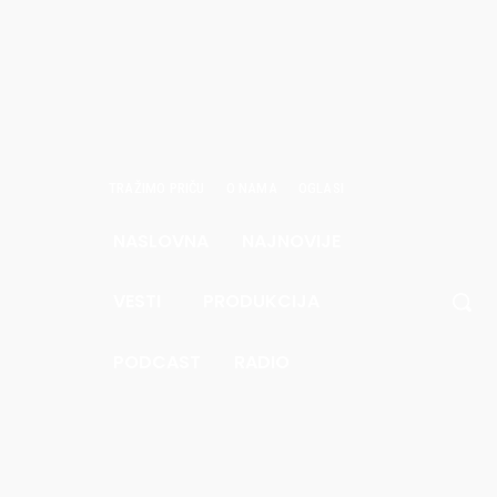
TRAŽIMO PRIČU
O NAMA
OGLASI
NASLOVNA
NAJNOVIJE
avgust
6.
VESTI
PRODUKCIJA
.6
Pec
PODCAST
RADIO