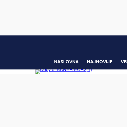
NASLOVNA
NAJNOVIJE
VE
alazi u mleku i mlečnim proizvodima na Kosovu