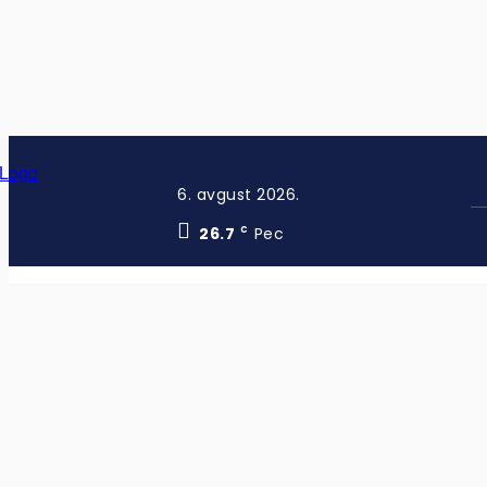
6. avgust 2026.
26.7
Pec
C
Inspektori proveravaju šta se zaista n
POPULARNO SADA
VESTI
Tužilac: Uskoro optužnica za masakr u Dubravi
VESTI