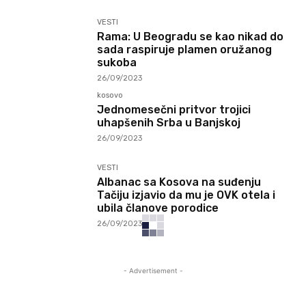
VESTI
Rama: U Beogradu se kao nikad do
sada raspiruje plamen oružanog
sukoba
26/09/2023
kosovo
Jednomesečni pritvor trojici
uhapšenih Srba u Banjskoj
26/09/2023
VESTI
Albanac sa Kosova na suđenju
Tačiju izjavio da mu je OVK otela i
ubila članove porodice
26/09/2023
- Advertisement -