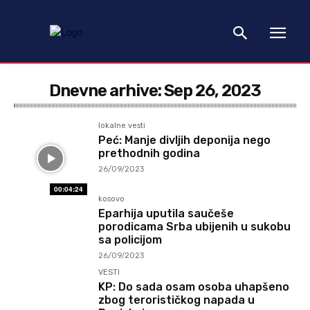
Dnevne arhive: Sep 26, 2023
lokalne vesti
Peć: Manje divljih deponija nego
prethodnih godina
26/09/2023
00:04:24
kosovo
Eparhija uputila saučeše
porodicama Srba ubijenih u sukobu
sa policijom
26/09/2023
VESTI
KP: Do sada osam osoba uhapšeno
zbog terorističkog napada u