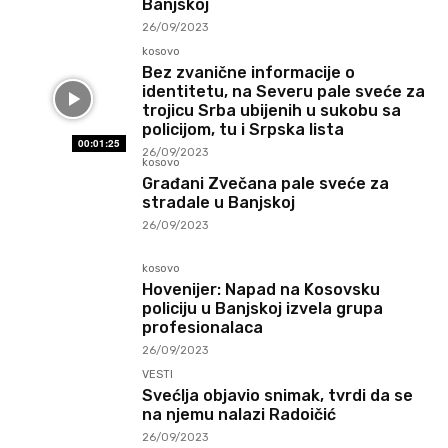
Banjskoj
26/09/2023
kosovo
Bez zvanične informacije o
identitetu, na Severu pale sveće za
trojicu Srba ubijenih u sukobu sa
policijom, tu i Srpska lista
00:01:25
26/09/2023
kosovo
Građani Zvečana pale sveće za
stradale u Banjskoj
26/09/2023
kosovo
Hovenijer: Napad na Kosovsku
policiju u Banjskoj izvela grupa
profesionalaca
26/09/2023
VESTI
Svećlja objavio snimak, tvrdi da se
na njemu nalazi Radoičić
26/09/2023