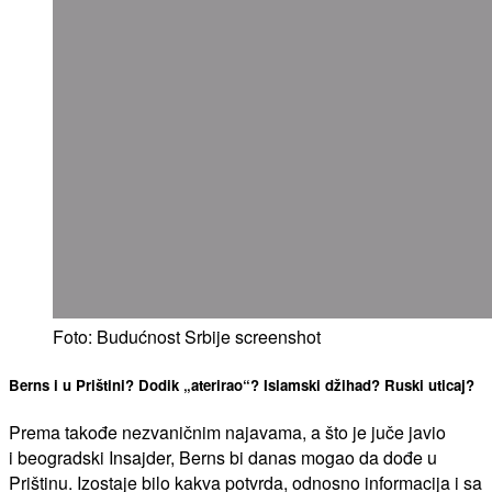
Foto: Budućnost Srbije screenshot
Berns i u Prištini? Dodik „aterirao“? Islamski džihad? Ruski uticaj?
Prema takođe nezvaničnim najavama, a što je juče javio
i beogradski Insajder, Berns bi danas mogao da dođe u
Prištinu. Izostaje bilo kakva potvrda, odnosno informacija i sa