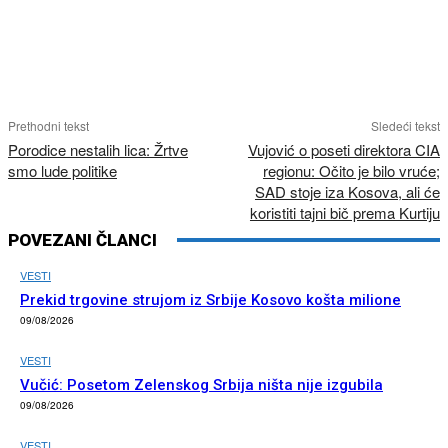
Prethodni tekst
Sledeći tekst
Porodice nestalih lica: Žrtve
Vujović o poseti direktora CIA
smo lude politike
regionu: Očito je bilo vruće;
SAD stoje iza Kosova, ali će
koristiti tajni bič prema Kurtiju
POVEZANI ČLANCI
VESTI
Prekid trgovine strujom iz Srbije Kosovo košta milione
09/08/2026
VESTI
Vučić: Posetom Zelenskog Srbija ništa nije izgubila
09/08/2026
VESTI