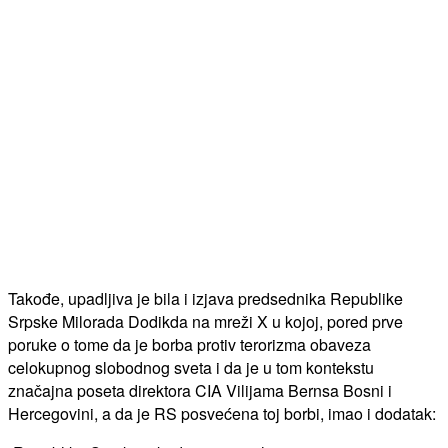
Takođe, upadljiva je bila i izjava predsednika Republike
Srpske Milorada Dodikda na mreži X u kojoj, pored prve
poruke o tome da je borba protiv terorizma obaveza
celokupnog slobodnog sveta i da je u tom kontekstu
značajna poseta direktora CIA Vilijama Bernsa Bosni i
Hercegovini, a da je RS posvećena toj borbi, imao i dodatak: