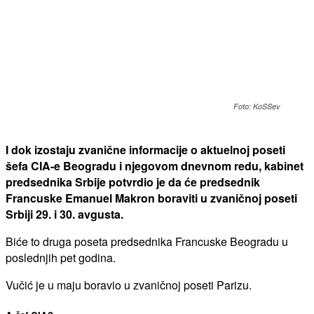
Foto: KoSSev
I dok izostaju zvanične informacije o aktuelnoj poseti
šefa CIA-e Beogradu i njegovom dnevnom redu, kabinet
predsednika Srbije potvrdio je da će predsednik
Francuske Emanuel Makron boraviti u zvaničnoj poseti
Srbiji 29. i 30. avgusta.
Biće to druga poseta predsednika Francuske Beogradu u
poslednjih pet godina.
Vučić je u maju boravio u zvaničnoj poseti Parizu.