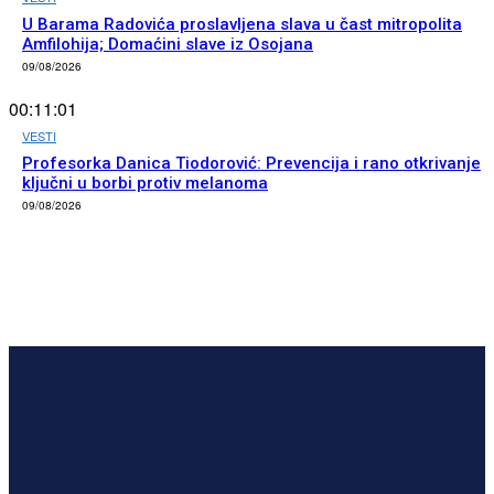
U Barama Radovića proslavljena slava u čast mitropolita
Amfilohija; Domaćini slave iz Osojana
09/08/2026
00:11:01
VESTI
Profesorka Danica Tiodorović: Prevencija i rano otkrivanje
ključni u borbi protiv melanoma
09/08/2026