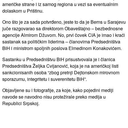
američke strane i iz samog regiona u vezi sa eventualnim
dolaskom u Prištinu.
Ono što je za sada potvrđeno, jeste to da je Berns u Sarajevu
juče razgovarao sa direktorom Obaveštajno – bezbednosne
agencije Almirom Džuvom. No, prvi čovek CIA je imao i kraći
sastanak sa političkim liderima – članovima Predsedništva
BiH i ministrom spoljnih poslova Еlmedinom Konakovićem.
Sastanku u Predsedništvu BiH prisustvovala je i članica
Predsedništva Željka Cvijanović, koja je na američkoj listi
sankcionisanih osoba “zbog pretnji Dejtonskom mirovnom
sporazumu, integritetu i suverenitetu BiH”.
Objavljene su i fotografije, za koje, kako pojedini mediji
navode se navodno nisu protežirale preko medija u
Republici Srpskoj.