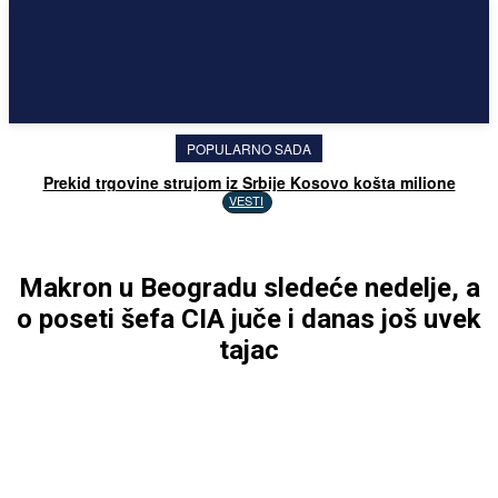
POPULARNO SADA
Prekid trgovine strujom iz Srbije Kosovo košta milione
VESTI
Makron u Beogradu sledeće nedelje, a
o poseti šefa CIA juče i danas još uvek
tajac