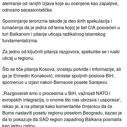
ateriranje od ranijih izjava koje su ocenjene kao zapaljive,
odnosno secesionističke.
Spominjanje terorizma takođe je deo širih spekulacija i
tumačenja da je jedna od tema kojoj je šef CIA posvećen u
turi Balkanom i pitanje uticaja radikalnog islamskog
fundamentalizma.
Za jedno od ključnih pitanja razgovora, spekuliše se i ruski
uticaj u regionu.
Što se tiče pitanja Kosova, izostaju potvrde i informacije, ali
ga je Elmedin Konaković, ministar spoljnih poslova BiH,
spomenuo u izjavi nakon Bernsove posete Sarajevu.
„Razgovarali smo o procesima u BiH, važnosti NATO i
evropskih integracija, o onome što nas ubrzava i usporava“,
rekao je, a na pitanje kako komentariše činjenicu da će
Burns nastaviti posetu regionu posetom Beogradu, kazao je
da to pokazuje da SAD region zapadnog Balkana posmatra
kao jednu celinu.