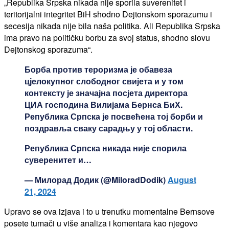
„Republika Srpska nikada nije sporila suverenitet i
teritorijalni integritet BiH shodno Dejtonskom sporazumu i
secesija nikada nije bila naša politika. Ali Republika Srpska
ima pravo na političku borbu za svoj status, shodno slovu
Dejtonskog sporazuma“.
Борба против тероризма је обавеза
цјелокупног слободног свијета и у том
контексту је значајна посјета директора
ЦИА господина Вилијама Бернса БиХ.
Република Српска је посвећена тој борби и
поздравља сваку сарадњу у тој области.
Република Српска никада није спорила
суверенитет и…
— Милорад Додик (@MiloradDodik)
August
21, 2024
Upravo se ova izjava i to u trenutku momentalne Bernsove
posete tumači u više analiza i komentara kao njegovo