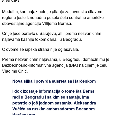
A šef CIA?
Međutim, kao najaktuelnije pitanje za javnost u čitavom
regionu jeste iznenadna poseta šefa centralne američke
obaveštajne agencije Vilijema Bernsa.
On je juče boravio u Sarajevu, ali i prema nezvaničnim
najavama kasnije tokom dana i u Beogradu.
O ovome se srpska strana nije oglašavala.
Prema nezvaničnim najavama, u Beogradu, domaćin mu je
Bezbednosno-informativna agencija (BIA) na čijem je čelu
Vladimir Orlić.
Nova slika i potvrda susreta sa Harčenkom
I dok izostaje informacija o tome šta Berns
radi u Beogradu i sa kim se sastaje, ima
potvrde o još jednom sastanku Aleksandra
Vučića sa ruskim ambasadorom Bocanom
Harčenkom.