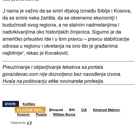
„I nama je važno da se smiri dijalog između Srbije i Kosova,
da se smire neka žarišta, da se okrenemo ekonomiji i
budućnosti ovog regiona, a ne stalnim nadmetanjima i
nadvikivanjima oko historijskih činjenica. Sigurno je da
američko prisustvo ide i u tom pravcu – pravcu stabilizacije
odnosa u regionu i okretanja na ono što je građanima
najbitnije“, rekao je Konaković.
Preuzimanje i objavljivanje tekstova sa portala
gorazdevac.com nije dozvoljeno bez navođenja izvora.
Hvala na poštovanju etike novinarske profesije.
IZVOR:
KoSSev
KLJUČNE REČI:
Beograd
BiH
CIA
Emanuel Makron
Kosovo
Poseta
William Burns
Objavio/la:
J V