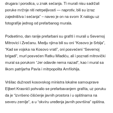
drugara i porodica, u znak sećanja. Ti murali nisu sadržali
poruke mržnje niti netrpeljivosti — naprotiv, bili su izraz
zajedništva i sećanja” – naveo je on na svom X nalogu uz
fotografije jednog od prefarbanog murala.
Podsetimo, dan ranije prefarbani su grafiti i murali u Severnoj
Mitrovici i Zvečanu. Medju njima bili su oni “Kosovo je Srbija”,
“Kad se vojska na Kosovo vrati”, oni posvećeni “Severnoj
brigadi”, murl posvećen Ratku Mladiću, ali i poznati mitrovički
mural sa porukom “Jer odavde nema nazad”, kao i mural sa
likom patrijarha Pavla i mitrpopolita Amfilohija.
Vršilac dužnosti kosovskog ministra lokalne samouprave
Eljbert Krasnići pohvalio se prefarbavanjem grafita, uz poruku
da je “izvršeno čišćenje javnih prostora i u opštinama na
severu zemlje”, a u “okviru uređenja javnih površina” opština.