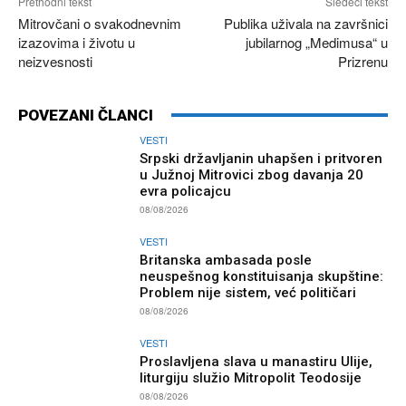
Prethodni tekst
Sledeći tekst
Mitrovčani o svakodnevnim
Publika uživala na završnici
izazovima i životu u
jubilarnog „Medimusa“ u
neizvesnosti
Prizrenu
POVEZANI ČLANCI
VESTI
Srpski državljanin uhapšen i pritvoren
u Južnoj Mitrovici zbog davanja 20
evra policajcu
08/08/2026
VESTI
Britanska ambasada posle
neuspešnog konstituisanja skupštine:
Problem nije sistem, već političari
08/08/2026
VESTI
Proslavljena slava u manastiru Ulije,
liturgiju služio Mitropolit Teodosije
08/08/2026