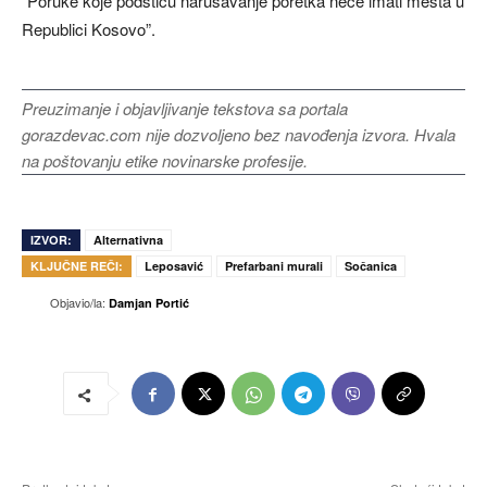
“Poruke koje podstiču narušavanje poretka neće imati mesta u
Republici Kosovo”.
Preuzimanje i objavljivanje tekstova sa portala
gorazdevac.com nije dozvoljeno bez navođenja izvora. Hvala
na poštovanju etike novinarske profesije.
IZVOR:
Alternativna
KLJUČNE REČI:
Leposavić
Prefarbani murali
Sočanica
Objavio/la:
Damjan Portić