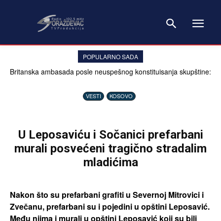
POPULARNO SADA
Britanska ambasada posle neuspešnog konstituisanja skupštine:
Problem nije sistem, već političari
VESTI
KOSOVO
U Leposaviću i Sočanici prefarbani
murali posvećeni tragično stradalim
mladićima
Nakon što su prefarbani grafiti u Severnoj Mitrovici i
Zvečanu, prefarbani su i pojedini u opštini Leposavić.
Među njima i murali u opštini Leposavić koji su bili