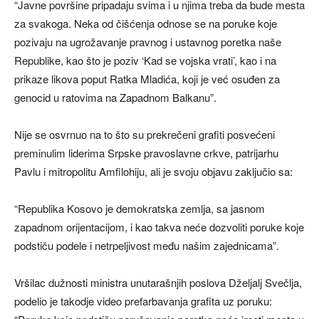
“Javne površine pripadaju svima i u njima treba da bude mesta
za svakoga. Neka od čišćenja odnose se na poruke koje
pozivaju na ugrožavanje pravnog i ustavnog poretka naše
Republike, kao što je poziv ‘Kad se vojska vrati’, kao i na
prikaze likova poput Ratka Mladića, koji je već osuđen za
genocid u ratovima na Zapadnom Balkanu”.
Nije se osvrnuo na to što su prekrečeni grafiti posvećeni
preminulim liderima Srpske pravoslavne crkve, patrijarhu
Pavlu i mitropolitu Amfilohiju, ali je svoju objavu zaključio sa:
“Republika Kosovo je demokratska zemlja, sa jasnom
zapadnom orijentacijom, i kao takva neće dozvoliti poruke koje
podstiču podele i netrpeljivost među našim zajednicama”.
Vršilac dužnosti ministra unutarašnjih poslova Dželjalj Svečlja,
podelio je takodje video prefarbavanja grafita uz poruku: