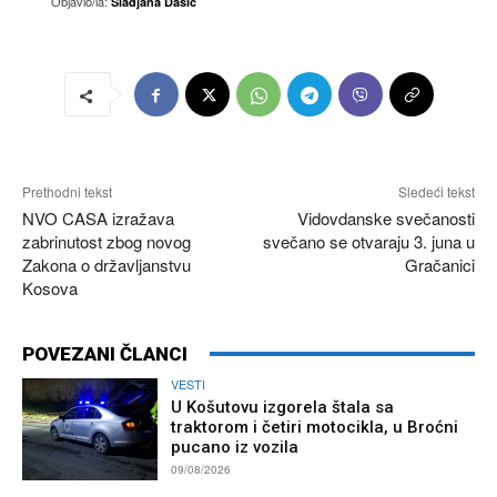
Objavio/la:
Sladjana Dašić
Prethodni tekst
Sledeći tekst
NVO CASA izražava
Vidovdanske svečanosti
zabrinutost zbog novog
svečano se otvaraju 3. juna u
Zakona o državljanstvu
Gračanici
Kosova
POVEZANI ČLANCI
VESTI
U Košutovu izgorela štala sa
traktorom i četiri motocikla, u Broćni
pucano iz vozila
09/08/2026