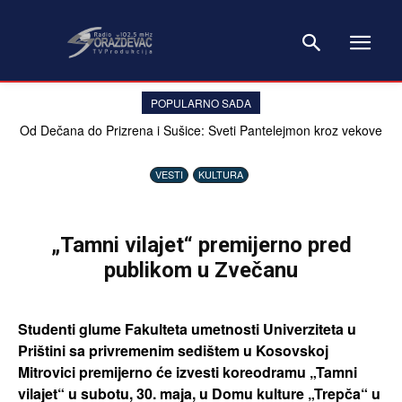
POPULARNO SADA
Od Dečana do Prizrena i Sušice: Sveti Pantelejmon kroz vekove
živi na Kosovu
VESTI
KULTURA
„Tamni vilajet“ premijerno pred
publikom u Zvečanu
Studenti glume Fakulteta umetnosti Univerziteta u
Prištini sa privremenim sedištem u Kosovskoj
Mitrovici premijerno će izvesti koreodramu „Tamni
vilajet“ u subotu, 30. maja, u Domu kulture „Trepča“ u