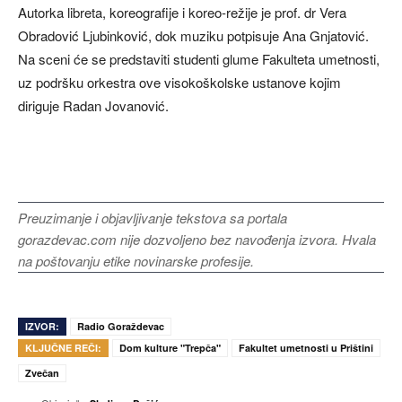
Autorka libreta, koreografije i koreo-režije je prof. dr Vera
Obradović Ljubinković, dok muziku potpisuje Ana Gnjatović.
Na sceni će se predstaviti studenti glume Fakulteta umetnosti,
uz podršku orkestra ove visokoškolske ustanove kojim
diriguje Radan Jovanović.
Preuzimanje i objavljivanje tekstova sa portala
gorazdevac.com nije dozvoljeno bez navođenja izvora. Hvala
na poštovanju etike novinarske profesije.
IZVOR:
Radio Goraždevac
KLJUČNE REČI:
Dom kulture "Trepča"
Fakultet umetnosti u Prištini
Zvečan