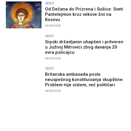
VESTI
Od Dečana do Prizrena i Sušice: Sveti
Pantelejmon kroz vekove živi na
Kosovu
09/08/2026
VESTI
Srpski državljanin uhapšen i pritvoren
u Južnoj Mitrovici zbog davanja 20
evra policajcu
08/08/2026
VESTI
Britanska ambasada posle
neuspešnog konstituisanja skupštine:
Problem nije sistem, već političari
08/08/2026