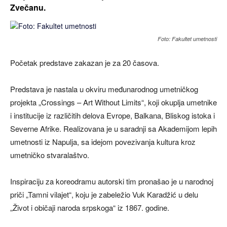
Zvečanu.
Foto: Fakultet umetnosti
Početak predstave zakazan je za 20 časova.
Predstava je nastala u okviru međunarodnog umetničkog
projekta „Crossings – Art Without Limits“, koji okuplja umetnike
i institucije iz različitih delova Evrope, Balkana, Bliskog istoka i
Severne Afrike. Realizovana je u saradnji sa Akademijom lepih
umetnosti iz Napulja, sa idejom povezivanja kultura kroz
umetničko stvaralaštvo.
Inspiraciju za koreodramu autorski tim pronašao je u narodnoj
priči „Tamni vilajet“, koju je zabeležio Vuk Karadžić u delu
„Život i običaji naroda srpskoga“ iz 1867. godine.