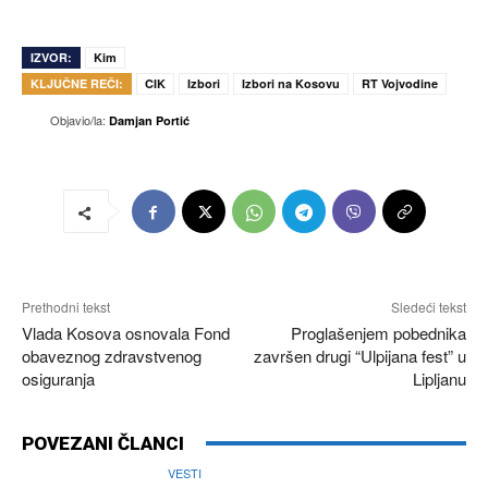
IZVOR:
Kim
KLJUČNE REČI:
CIK
Izbori
Izbori na Kosovu
RT Vojvodine
Objavio/la:
Damjan Portić
Prethodni tekst
Sledeći tekst
Vlada Kosova osnovala Fond
Proglašenjem pobednika
obaveznog zdravstvenog
završen drugi “Ulpijana fest” u
osiguranja
Lipljanu
POVEZANI ČLANCI
VESTI