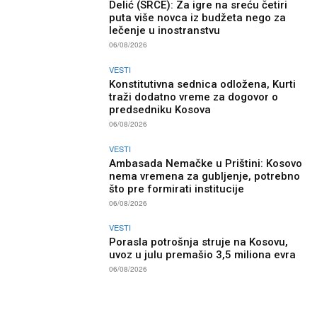
Delić (SRCE): Za igre na sreću četiri
puta više novca iz budžeta nego za
lečenje u inostranstvu
06/08/2026
VESTI
Konstitutivna sednica odložena, Kurti
traži dodatno vreme za dogovor o
predsedniku Kosova
06/08/2026
VESTI
Ambasada Nemačke u Prištini: Kosovo
nema vremena za gubljenje, potrebno
što pre formirati institucije
06/08/2026
VESTI
Porasla potrošnja struje na Kosovu,
uvoz u julu premašio 3,5 miliona evra
06/08/2026