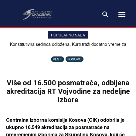
POPULARNO SADA
Konstitutivna sednica odložena, Kurti traži dodatno vreme za
dogovor o predsedniku Kosova
VESTI
KOSOVO
Više od 16.500 posmatrača, odbijena
akreditacija RT Vojvodine za nedeljne
izbore
Centralna izborna komisija Kosova (CIK) odobrila je
ukupno 16.549 akreditacija za posmatrače na
prevremenim izborima za Skupštinu Kosova, koji će