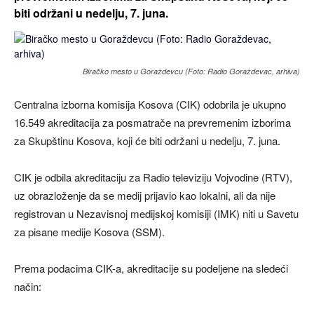
biti održani u nedelju, 7. juna.
Biračko mesto u Goraždevcu (Foto: Radio Goraždevac, arhiva)
Centralna izborna komisija Kosova (CIK) odobrila je ukupno
16.549 akreditacija za posmatrače na prevremenim izborima
za Skupštinu Kosova, koji će biti održani u nedelju, 7. juna.
CIK je odbila akreditaciju za Radio televiziju Vojvodine (RTV),
uz obrazloženje da se medij prijavio kao lokalni, ali da nije
registrovan u Nezavisnoj medijskoj komisiji (IMK) niti u Savetu
za pisane medije Kosova (SSM).
Prema podacima CIK-a, akreditacije su podeljene na sledeći
način: