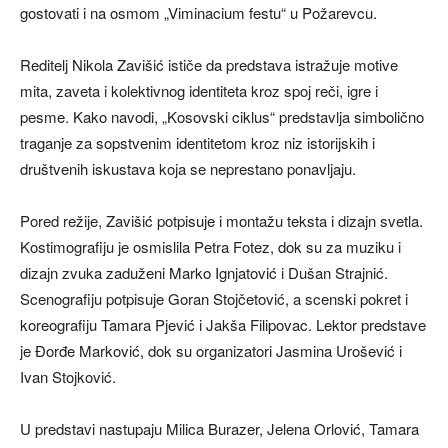
gostovati i na osmom „Viminacium festu“ u Požarevcu.
Reditelj Nikola Zavišić ističe da predstava istražuje motive
mita, zaveta i kolektivnog identiteta kroz spoj reči, igre i
pesme. Kako navodi, „Kosovski ciklus“ predstavlja simbolično
traganje za sopstvenim identitetom kroz niz istorijskih i
društvenih iskustava koja se neprestano ponavljaju.
Pored režije, Zavišić potpisuje i montažu teksta i dizajn svetla.
Kostimografiju je osmislila Petra Fotez, dok su za muziku i
dizajn zvuka zaduženi Marko Ignjatović i Dušan Strajnić.
Scenografiju potpisuje Goran Stojčetović, a scenski pokret i
koreografiju Tamara Pjević i Jakša Filipovac. Lektor predstave
je Đorđe Marković, dok su organizatori Jasmina Urošević i
Ivan Stojković.
U predstavi nastupaju Milica Burazer, Jelena Orlović, Tamara