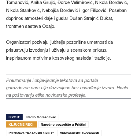
Tomanović, Anika Grujić, Đorđe Velimirović, Nikola Đorđević,
Nikola Stanković, Nebojša Đorđević i Igor Filipović. Poseban
doprinos atmosferi daje i guslar Dušan Strajnić Dukat,
frontmen sastava Oxajo.
Organizatori pozivaju ljubitelje pozorišne umetnosti da
prisustvuju izvođenju i uživaju u scenskom prikazu
inspirisanom motivima kosovskog nasleđa i tradicije.
Preuzimanje i objavljivanje tekstova sa portala
gorazdevac.com nije dozvoljeno bez navođenja izvora. Hvala
na poštovanju etike novinarske profesije.
IZVOR:
Radio Goraždevac
KLJUČNE REČI:
Narodno pozorište u Prištini
Predstava "Kosovski ciklus"
Vidovdanske svečanosti