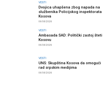
VESTI
Dvojica uhapšena zbog napada na
službenika Policijskog inspektorata
Kosova
06/08/2026
VESTI
Ambasada SAD: Politički zastoj šteti
Kosovu
06/08/2026
VESTI
UNS: Skupština Kosova da omogući
rad srpskim medijima
06/08/2026