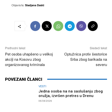
Objavio/la:
Sladjana Dašić
Prethodni tekst
Sledeći tekst
Pet osoba uhapšeno u velikoj
Optužnica protiv šestorice
akciji na Kosovu zbog
Srba zbog barikada na
organizovanog kriminala
severu
POVEZANI ČLANCI
VESTI
Jedna osoba na na saslušanju zbog
oružja, izvršen pretres u Drenu
06/08/2026