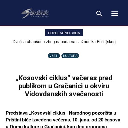
POPULARNO SADA
Dvojica uhapšena zbog napada na službenika Policijskog
inspektorata Kosova
VESTI
KULTURA
„Kosovski ciklus“ večeras pred
publikom u Gračanici u okviru
Vidovdanskih svečanosti
Predstava „Kosovski ciklus“ Narodnog pozorišta u
Prištini biće izvedena večeras, 10. juna, od 20 časova
u Domu kulture u Gračanici, kao deo programa