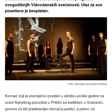
ovogodišnjih Vidovdanskih svečanosti. Ulaz za sve
posetioce je besplatan.
Foto: Narodno pozorište Priština
Komad, koji je premijerno izveden u oktobru prošle godine na
sceni Narodnog pozorišta u Prištini sa sedištem u Gračanici,
ponovo će biti predstavljen domaćoj publici, a potom će