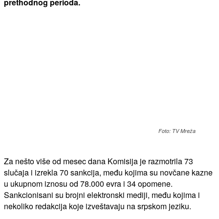
prethodnog perioda.
Foto: TV Mreža
Za nešto više od mesec dana Komisija je razmotrila 73
slučaja i izrekla 70 sankcija, među kojima su novčane kazne
u ukupnom iznosu od 78.000 evra i 34 opomene.
Sankcionisani su brojni elektronski mediji, među kojima i
nekoliko redakcija koje izveštavaju na srpskom jeziku.