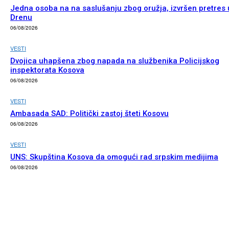
Jedna osoba na na saslušanju zbog oružja, izvršen pretres 
Drenu
06/08/2026
VESTI
Dvojica uhapšena zbog napada na službenika Policijskog
inspektorata Kosova
06/08/2026
VESTI
Ambasada SAD: Politički zastoj šteti Kosovu
06/08/2026
VESTI
UNS: Skupština Kosova da omogući rad srpskim medijima
06/08/2026