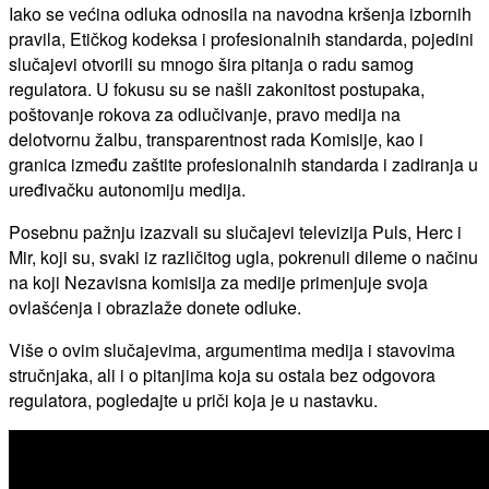
Iako se većina odluka odnosila na navodna kršenja izbornih
pravila, Etičkog kodeksa i profesionalnih standarda, pojedini
slučajevi otvorili su mnogo šira pitanja o radu samog
regulatora. U fokusu su se našli zakonitost postupaka,
poštovanje rokova za odlučivanje, pravo medija na
delotvornu žalbu, transparentnost rada Komisije, kao i
granica između zaštite profesionalnih standarda i zadiranja u
uređivačku autonomiju medija.
Posebnu pažnju izazvali su slučajevi televizija Puls, Herc i
Mir, koji su, svaki iz različitog ugla, pokrenuli dileme o načinu
na koji Nezavisna komisija za medije primenjuje svoja
ovlašćenja i obrazlaže donete odluke.
Više o ovim slučajevima, argumentima medija i stavovima
stručnjaka, ali i o pitanjima koja su ostala bez odgovora
regulatora, pogledajte u priči koja je u nastavku.