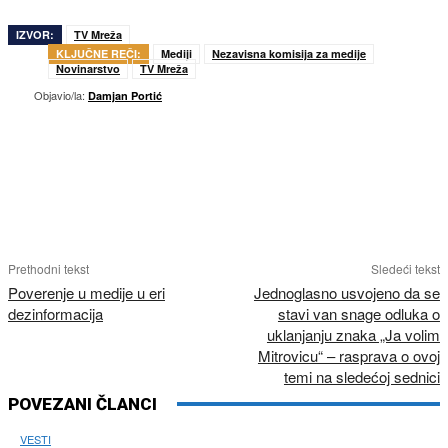
IZVOR:
TV Mreža
KLJUČNE REČI:
Mediji
Nezavisna komisija za medije
Novinarstvo
TV Mreža
Objavio/la:
Damjan Portić
Prethodni tekst
Sledeći tekst
Poverenje u medije u eri
Jednoglasno usvojeno da se
dezinformacija
stavi van snage odluka o
uklanjanju znaka „Ja volim
Mitrovicu“ – rasprava o ovoj
temi na sledećoj sednici
POVEZANI ČLANCI
VESTI