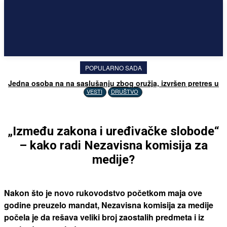
POPULARNO SADA
Jedna osoba na na saslušanju zbog oružja, izvršen pretres u
Drenu
VESTI
DRUŠTVO
„Između zakona i uređivačke slobode“
– kako radi Nezavisna komisija za
medije?
Nakon što je novo rukovodstvo početkom maja ove
godine preuzelo mandat, Nezavisna komisija za medije
počela je da rešava veliki broj zaostalih predmeta i iz